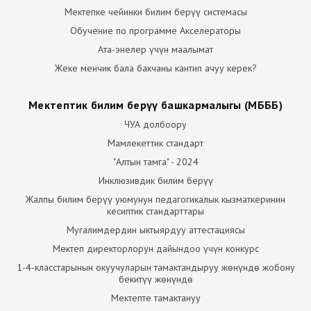
Мектепке чейинки билим берүү системасы
Обучение по программе Акселераторы
Ата-энелер үчүн маалымат
Жеке менчик бала бакчаны кантип ачуу керек?
Мектептик билим берүү башкармалыгы (МБББ)
ЧУА долбоору
Мамлекеттик стандарт
"Алтын тамга" - 2024
Инклюзивдик билим берүү
Жалпы билим берүү уюмунун педагогикалык кызматкеринин
кесиптик стандарттары
Мугалимдердин ыктыярдуу аттестациясы
Мектеп директорлорун дайындоо үчүн конкурс
1-4-класстарынын окуучуларын тамактандыруу жөнүндө жобону
бекитүү жөнүндө
Мектепте тамактануу