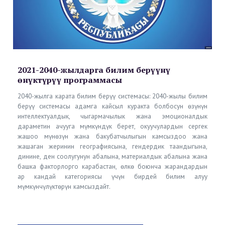
2021-2040-жылдарга билим берүүнү
өнүктүрүү программасы
2040-жылга карата билим берүү системасы: 2040-жылы билим
берүү системасы адамга кайсыл куракта болбосун өзүнүн
интеллектуалдык, чыгармачылык жана эмоционалдык
дараметин ачууга мүмкүндүк берет, окуучулардын сергек
жашоо мүнөзүн жана бакубатчылыгын камсыздоо жана
жашаган жеринин географиясына, гендердик таандыгына,
динине, ден соолугунун абалына, материалдык абалына жана
башка факторлорго карабастан, өлкө боюнча жарандардын
ар кандай категориясы үчүн бирдей билим алуу
мүмкүнчүлүктөрүн камсыздайт.