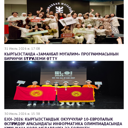
31 Июль 2026 ж. 17:08
КЫРГЫЗСТАНДА «ЗАМАНБАП МУГАЛИМ» ПРОГРАММАСЫНЫН
БИРИНЧИ БҮТҮРҮҮ АЗЕМИ ӨТТҮ
30 Июль 2026 ж. 15:38
EJOI-2026: КЫРГЫЗСТАНДЫК ОКУУЧУЛАР 10-ЕВРОПАЛЫК
ӨСПҮРҮМДӨР АРАСЫНДАГЫ ИНФОРМАТИКА ОЛИМПИАДАСЫНДА