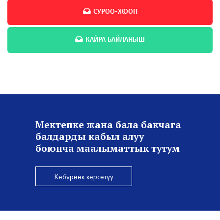
СУРОО-ЖООП
КАЙРА БАЙЛАНЫШ
Мектепке жана бала бакчага
балдарды кабыл алуу
боюнча маалыматтык тутум
Көбүрөөк көрсөтүү