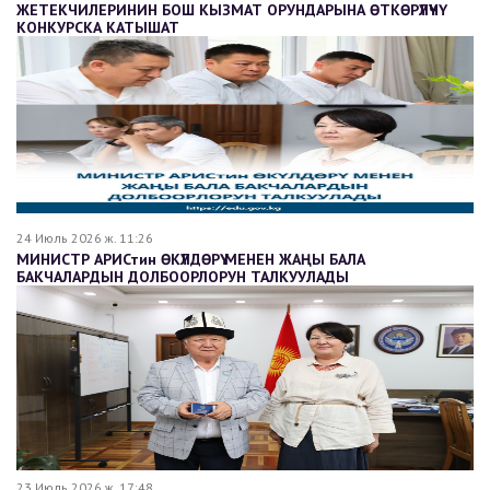
ЖЕТЕКЧИЛЕРИНИН БОШ КЫЗМАТ ОРУНДАРЫНА ӨТКӨРҮЛҮҮЧҮ
КОНКУРСКА КАТЫШАТ
24 Июль 2026 ж. 11:26
МИНИСТР АРИСтин ӨКҮЛДӨРҮ МЕНЕН ЖАҢЫ БАЛА
БАКЧАЛАРДЫН ДОЛБООРЛОРУН ТАЛКУУЛАДЫ
23 Июль 2026 ж. 17:48