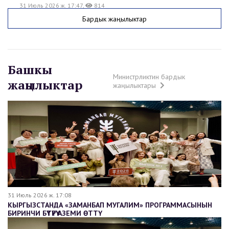
31 Июль 2026 ж. 17:47,
814
КР АГАРТУУ МИНИСТРЛИГИ МААЛЫМДАЙТ
Бардык жаңылыктар
31 Июль 2026 ж. 17:08,
740
КЫРГЫЗСТАНДА «ЗАМАНБАП МУГАЛИМ» ПРОГРАММАСЫНЫН
БИРИНЧИ БҮТҮРҮҮ АЗЕМИ ӨТТҮ
Башкы
Министрликтин бардык
жаңылыктар
31 Июль 2026 ж. 17:08,
689
жаңылыктары
КЫРГЫЗСТАНДА «ЗАМАНБАП МУГАЛИМ» ПРОГРАММАСЫНЫН
БИРИНЧИ БҮТҮРҮҮ АЗЕМИ ӨТТҮ
31 Июль 2026 ж. 17:08
КЫРГЫЗСТАНДА «ЗАМАНБАП МУГАЛИМ» ПРОГРАММАСЫНЫН
БИРИНЧИ БҮТҮРҮҮ АЗЕМИ ӨТТҮ