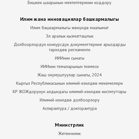
Бишкек шаарынын мектептеринин коддору
Илим жана инновациялар башкармалыгы
Илим башкармалыгы жөнүндө маалымат
Эл аралык кызматташтык
Долбоорлордун конкурсдук документтерине арыздарды
тариздөө регламенти
ИИИнин сынагы
ИИИнин темаларынын тизмеси
Жаш окумуштуулар сынагы, 2024
Кыргыз Республикасынын илимий-изилдөө мекемелери
КР ЖОЖдорунун алдындагы илимий-изилдөө институттары
Илимий-изилдөө долбоорлору
Аспирантура / докторантура
Министрлик
Жетекчилик