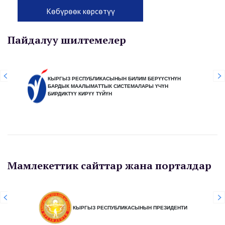
Көбүрөөк көрсөтүү
Пайдалуу шилтемелер
КЫРГЫЗ РЕСПУБЛИКАСЫНЫН БИЛИМ БЕРҮҮСҮНҮН
БАРДЫК МААЛЫМАТТЫК СИСТЕМАЛАРЫ ҮЧҮН
БИРДИКТҮҮ КИРҮҮ ТҮЙҮН
Мамлекеттик сайттар жана порталдар
КЫРГЫЗ РЕСПУБЛИКАСЫНЫН ПРЕЗИДЕНТИ