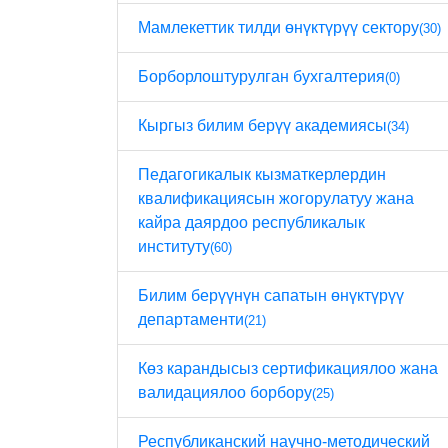
Мамлекеттик тилди өнүктүрүү сектору
(30)
Борборлоштурулган бухгалтерия
(0)
Кыргыз билим берүү академиясы
(34)
Педагогикалык кызматкерлердин
квалификациясын жогорулатуу жана
кайра даярдоо республикалык
институту
(60)
Билим берүүнүн сапатын өнүктүрүү
департаменти
(21)
Көз карандысыз сертификациялоо жана
валидациялоо борбору
(25)
Республиканский научно-методический