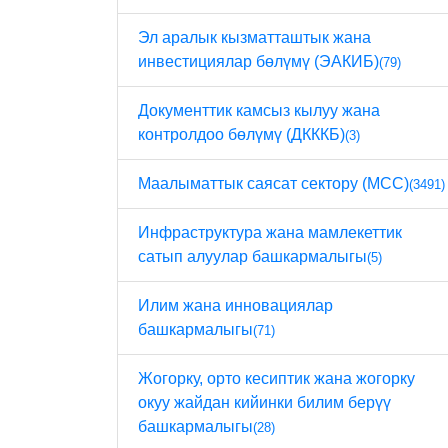
Эл аралык кызматташтык жана
инвестициялар бөлүмү (ЭАКИБ)
(79)
Документтик камсыз кылуу жана
контролдоо бөлүмү (ДКККБ)
(3)
Маалыматтык саясат сектору (МСС)
(3491)
Инфраструктура жана мамлекеттик
сатып алуулар башкармалыгы
(5)
Илим жана инновациялар
башкармалыгы
(71)
Жогорку, орто кесиптик жана жогорку
окуу жайдан кийинки билим берүү
башкармалыгы
(28)