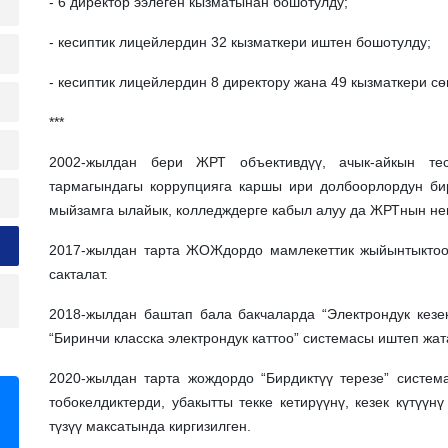
- 6 директор ээлеген кызматынан бошотулду;
- кесиптик лицейлердин 32 кызматкери иштен бошотулду;
- кесиптик лицейлердин 8 директору жана 49 кызматкери с
***
2002-жылдан бери ЖРТ объективдүү, ачык-айкын тес
тармагындагы коррупцияга каршы ири долбоорлордун би
мыйзамга ылайык, колледждерге кабыл алуу да ЖРТнын нег
2017-жылдан тарта ЖОЖдордо мамлекеттик жыйынтыктооч
сакталат.
2018-жылдан баштап бала бакчаларда “Электрондук кезе
“Биринчи класска электрондук каттоо” системасы иштеп жата
2020-жылдан тарта жождордо “Бирдиктүү терезе” систе
тобокелдиктерди, убакытты текке кетирүүнү, кезек күтүүн
түзүү максатында киргизилген.