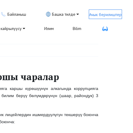
Байланыш
Башка тилде
Ачык берилиштер
кайрылуусу
Илим
Bilim
ршы чаралар
ияга каршы күрөшүүнүн алкагында коррупцияга
 билим берүү бөлүмдөрүнүн (шаар, райондук) 3
ик лицейлердин ишмердүүлүгүн текшерүү боюнча
боюнча: