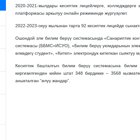
2020-2021-жылдары кесиптик лицейлерге, колледждерге 
платформасы аркылуу онлайн режиминде жүргүзүлөт.
2022-2023-окуу жылынан тарта 92 кесиптик лицейде сынакта
Ошондой эле билим берүү системасында «Санариптик кон
системасы (ББМС=ИСУО), «Билим берүү уюмдарынын элект
өлкөдөгү студент», «Китеп» электрондук китепкан сыяктуу 
Кесиптик башталгыч билим берүү системасына билим 
киргизилгенден кийин штат 348 бирдикке – 3568 кызматк
аныкталган “өлүү жандар”.