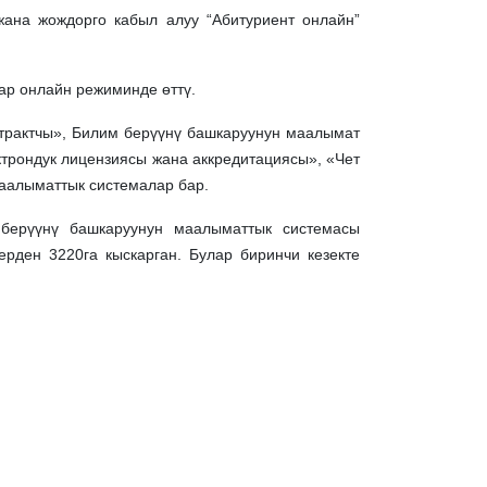
жана жождорго кабыл алуу “Абитуриент онлайн”
р ​​онлайн режиминде өттү.
трактчы», Билим берүүнү башкаруунун маалымат
рондук лицензиясы жана аккредитациясы», «Чет
маалыматтык системалар бар.
берүүнү башкаруунун маалыматтык системасы
ерден 3220га кыскарган. Булар биринчи кезекте