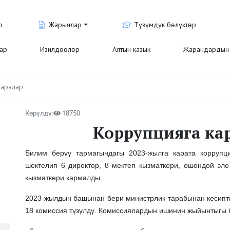
р
Жарыялар
Түзүмдүк бөлүктөр
лар
Изилдөөлөр
Алтын казык
Жарандардын 
чаралар
Көрүлдү:
18750
Коррупцияга ка
Билим берүү тармагындагы 2023-жылга карата коррупц
шектелип 6 директор, 8 мектеп кызматкери, ошондой эле
кызматкери кармалды.
2023-жылдын башынан бери министрлик тарабынан кесипт
18 комиссия түзүлдү. Комиссиялардын ишинин жыйынтыгы 