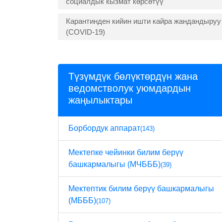
социалдык кызмат көрсөтүү
Карантинден кийин ишти кайра жандандыруу
(COVID-19)
Түзүмдүк бөлүктөрдүн жана
ведомстволук уюмдардын
жаңылыктары
Борбордук аппарат
(143)
Мектепке чейинки билим берүү
башкармалыгы (МЧБББ)
(39)
Мектептик билим берүү башкармалыгы
(МБББ)
(107)