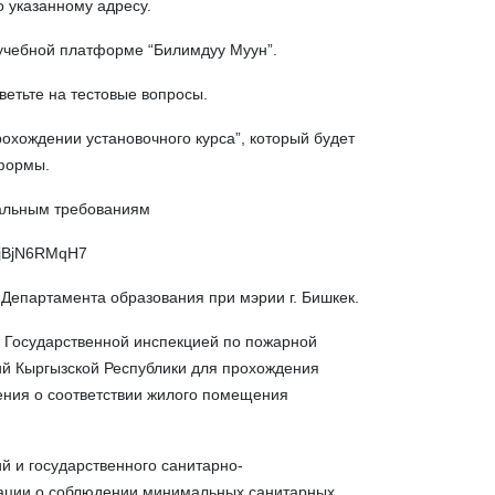
о указанному адресу.
учебной платформе “Билимдуу Муун”.
тветьте на тестовые вопросы.
охождении установочного курса”, который будет
тформы.
мальным требованиям
RjBjN6RMqH7
Департамента образования при мэрии г. Бишкек.
Государственной инспекцией по пожарной
й Кыргызской Республики для прохождения
ния о соответствии жилого помещения
̆ и государственного санитарно-
тации о соблюдении минимальных санитарных