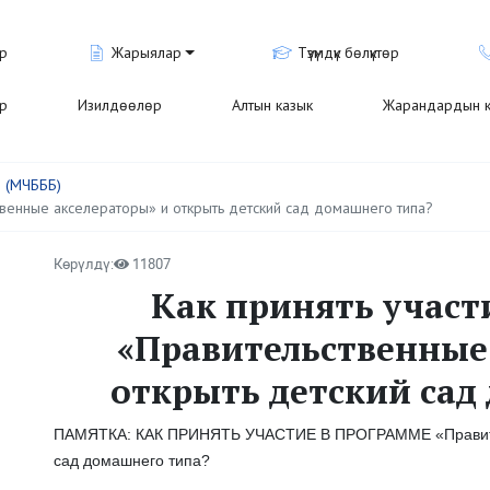
р
Жарыялар
Түзүмдүк бөлүктөр
ар
Изилдөөлөр
Алтын казык
Жарандардын к
ы (МЧБББ)
твенные акселераторы» и открыть детский сад домашнего типа?
Көрүлдү:
11807
Как принять участ
«Правительственные
открыть детский сад
ПАМЯТКА: КАК ПРИНЯТЬ УЧАСТИЕ В ПРОГРАММЕ «Правитель
сад домашнего типа?