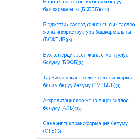
Башталгыч кесиптик билим берүү
башкармалыгы (БКБББ)
(223)
Бюджеттик саясат, финансылык талдоо
жана инфраструктура башкармалыгы
(БСФТИБ)
(3)
Бухгалтердик эсеп жана отчеттуулук
бөлүмү (БЭОБ)
(0)
Тарбиялоо жана мектептен тышкаркы
билим берүү бөлүмү (ТМТБББ)
(8)
Аккредитациялоо жана лицензиялоо
бөлүмү (АЛБ)
(33)
Санариптик трансформация бөлүмү
(СТБ)
(3)