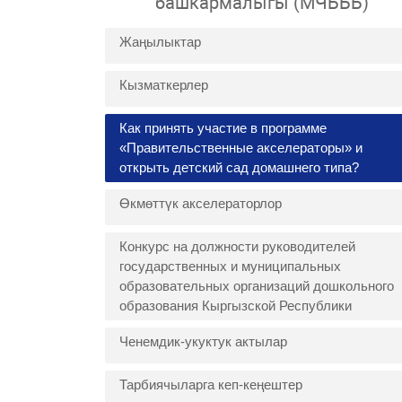
башкармалыгы (МЧБББ)
Жаңылыктар
Кызматкерлер
Как принять участие в программе
«Правительственные акселераторы» и
открыть детский сад домашнего типа?
Өкмөттүк акселераторлор
Конкурс на должности руководителей
государственных и муниципальных
образовательных организаций дошкольного
образования Кыргызской Республики
Ченемдик-укуктук актылар
Тарбиячыларга кеп-кеңештер