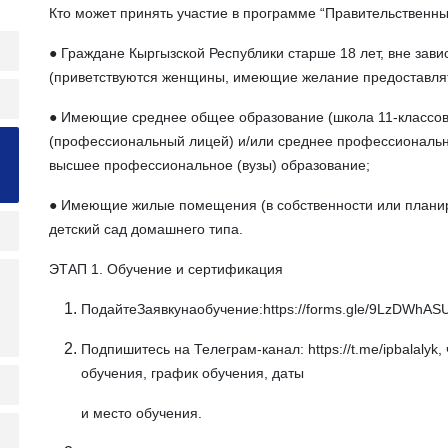
Кто может принять участие в программе “Правительственны
● Граждане Кыргызской Республики старше 18 лет, вне зав
(приветствуются женщины, имеющие желание предоставлят
● Имеющие среднее общее образование (школа 11-классов
(профессиональный лицей) и/или среднее профессиональн
высшее профессиональное (вузы) образование;
● Имеющие жилые помещения (в собственности или планир
детский сад домашнего типа.
ЭТАП 1. Обучение и сертификация
ПодайтеЗаявкунаобучение:https://forms.gle/9LzDWhA
Подпишитесь на Телеграм-канал: https://t.me/ipbalalyk,
обучения, график обучения, даты
и место обучения.