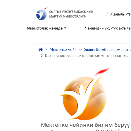
КЫРГЫЗ РЕСПУБЛИКАСЫНЫН
Жаңылыкта
АГАРТУУ МИНИСТРЛИГИ
Министрлик жөнүндө
Ченемдик-укуктук актыл
Мектепке чейинки билим берүү башкармалыг
Как принять участие в программе «Правительс
Мектепке чейинки билим берүү