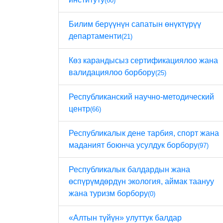
(60)
Билим берүүнүн сапатын өнүктүрүү
департаменти
(21)
Көз карандысыз сертификациялоо жана
валидациялоо борбору
(25)
Республиканский научно-методический
центр
(66)
Республикалык дене тарбия, спорт жана
маданият боюнча усулдук борбору
(97)
Республикалык балдардын жана
өспүрүмдөрдүн экология, аймак таануу
жана туризм борбору
(0)
«Алтын түйүн» улуттук балдар