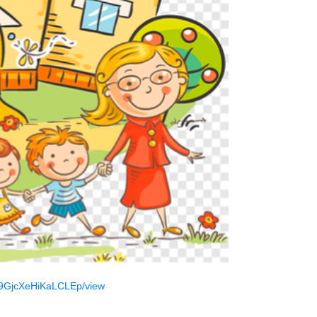
Q9GjcXeHiKaLCLEp/view