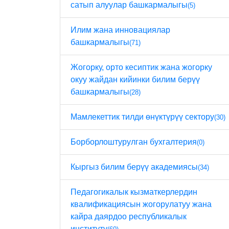
сатып алуулар башкармалыгы
(5)
Илим жана инновациялар
башкармалыгы
(71)
Жогорку, орто кесиптик жана жогорку
окуу жайдан кийинки билим берүү
башкармалыгы
(28)
Мамлекеттик тилди өнүктүрүү сектору
(30)
Борборлоштурулган бухгалтерия
(0)
Кыргыз билим берүү академиясы
(34)
Педагогикалык кызматкерлердин
квалификациясын жогорулатуу жана
кайра даярдоо республикалык
институту