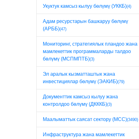
Укуктук камсыз кылуу бөлүмү (УККБ)
(4)
Адам ресурстарын башкаруу бөлүмү
(АРББ)
(47)
Мониторинг, стратегиялык пландоо жана
мамлекеттик программаларды талдоо
бөлүмү (МСПМПТБ)
(3)
Эл аралык кызматташтык жана
инвестициялар бөлүмү (ЭАКИБ)
(79)
Документтик камсыз кылуу жана
контролдоо бөлүмү (ДКККБ)
(3)
Маалыматтык саясат сектору (МСС)
(3490)
Инфраструктура жана мамлекеттик