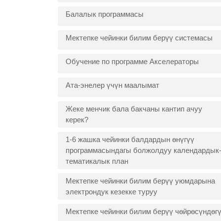
Балалык программасы
Мектепке чейинки билим берүү системасы
Обучение по программе Акселераторы
Ата-энелер үчүн маалымат
Жеке менчик бала бакчаны кантип ачуу
керек?
1-6 жашка чейинки балдардын өнүгүү
программасындагы болжолдуу календардык
тематикалык план
Мектепке чейинки билим берүү уюмдарына
электрондук кезекке туруу
Мектепке чейинки билим берүү чөйрөсүндөг