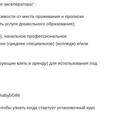
е акселераторы”:
исимости от места проживания и прописки
ь услуги дошкольного образования);
), начальное профессиональное
ое (среднее специальное) (колледж) и/или
ующие взять в аренду) для использования под
SUutbybG86
 чтобы узнать когда стартует установочный курс