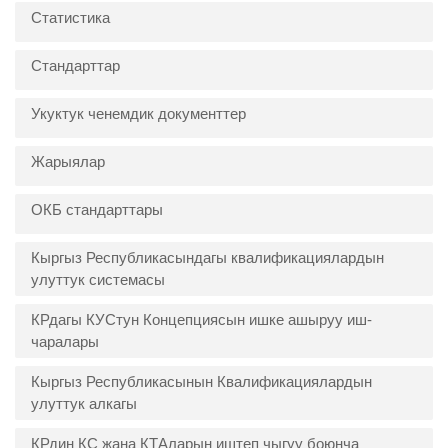
Статистика
Стандарттар
Укуктук ченемдик документтер
Жарыялар
ОКБ стандарттары
Кыргыз Республикасындагы квалификациялардын
улуттук системасы
КРдагы КУСтун Концепциясын ишке ашыруу иш-
чаралары
Кыргыз Республикасынын Квалификациялардын
улуттук алкагы
КРдин КС жана КТАларын иштеп чыгуу боюнча