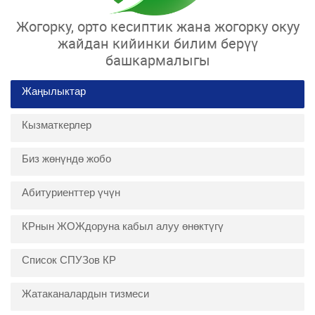
Жогорку, орто кесиптик жана жогорку окуу
жайдан кийинки билим берүү
башкармалыгы
Жаңылыктар
Кызматкерлер
Биз жөнүндө жобо
Абитуриенттер үчүн
КРнын ЖОЖдоруна кабыл алуу өнөктүгү
Список СПУЗов КР
Жатаканалардын тизмеси