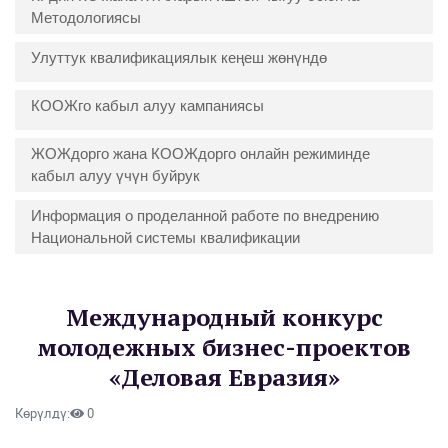
Методологиясы
Улуттук квалификациялык кеңеш жөнүндө
КООЖго кабыл алуу кампаниясы
ЖОЖдорго жана КООЖдорго онлайн режиминде
кабыл алуу үчүн буйрук
Информация о проделанной работе по внедрению
Национальной системы квалификации
Международный конкурс
молодежных бизнес-проектов
«Деловая Евразия»
Көрүлдү:
0