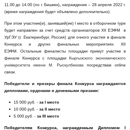
11.00 до 14.00 (по г. Бишкек)
,
награждение – 28 апреля 2022 г.
(время награждения будет объявлено дополнительно).
При этом участник(и), занявший(ие) I место в отборочном туре
будет направлен за счет средств организаторов XII ЕЭФМ в
УрГЭУ (г. Екатеринбург, Россия) для очного участия в финале
Конкурса и других финальных мероприятиях XII
ЕЭФМ. Остальные финалисты площадки примут участие в
финале Конкурса с площадки
Кыргызского экономического
университета имени М. Рыскулбекова
посредствам online
связи.
Победители и призеры финала Конкурса награждаются
дипломами, орденами и денежными призами:
15 000 руб. -
за I место
10 000 руб. -
за II место
5 000 руб. -
за III место
Победителям Конкурса, награжденным Дипломом I