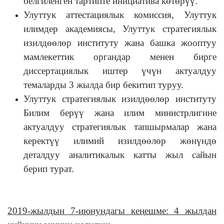
белгиленген тартипте инициатива көтөрүү.
Улуттук аттестациялык комиссия, Улуттук
илимдер академиясы, Улуттук стратегиялык
изилдөөлөр институту жана башка жооптуу
мамлекеттик органдар менен бирге
диссертациялык иштер үчүн актуалдуу
темаларды 3 жылда бир бекитип туруу.
Улуттук стратегиялык изилдөөлөр институту
Билим берүү жана илим министрлигине
актуалдуу стратегиялык тапшырмалар жана
керектүү илимий изилдөөлөр жөнүндө
деталдуу аналитикалык катты жыл сайын
берип турат.
2019-жылдын 7-июнундагы кеңешме: 4 жылдан