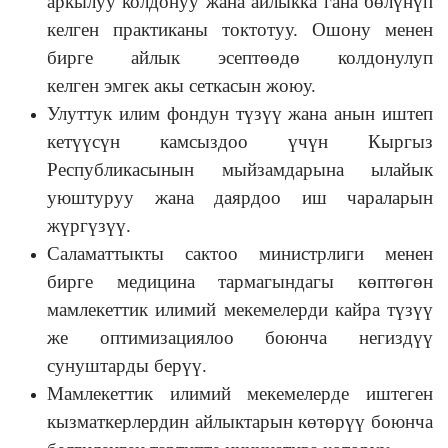
аркылуу колдонуу жана айлыкка гана бөлүнүп
келген практиканы токтотуу. Ошону менен
бирге айлык эсептөөдө колдонулуп
келген эмгек акы сеткасын жоюу.
Улуттук илим фондун түзүү жана анын иштеп
кетүүсүн камсыздоо үчүн Кыргыз
Республикасынын мыйзамдарына ылайык
уюштуруу жана даярдоо иш чараларын
жүргүзүү.
Саламаттыкты сактоо министрлиги менен
бирге медицина тармагындагы көптөгөн
мамлекеттик илимий мекемелерди кайра түзүү
же оптимизациялоо боюнча негиздүү
сунуштарды берүү.
Мамлекеттик илимий мекемелерде иштеген
кызматкерлердин айлыктарын көтөрүү боюнча