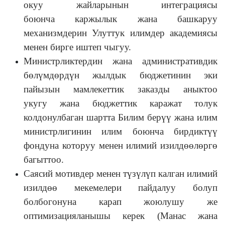
окуу жайларынын интеграциясы
боюнча каржылык жана башкаруу
механизмдерин Улуттук илимдер академиясы
менен бирге иштеп чыгуу.
Министрликтердин жана административдик
бөлүмдөрдүн жылдык бюджетинин эки
пайызын мамлекеттик заказды аныктоо
укугу жана бюджеттик каражат толук
колдонулбаган шартта Билим берүү жана илим
министрлигинин илим боюнча бирдиктүү
фондуна которуу менен илимий изилдөөлөргө
багыттоо.
Саясий мотивдер менен түзүлүп калган илимий
изилдөө мекемелери пайдалуу болуп
болбогонуна карап жоюлушу же
оптимизацияланышы керек (Манас жана