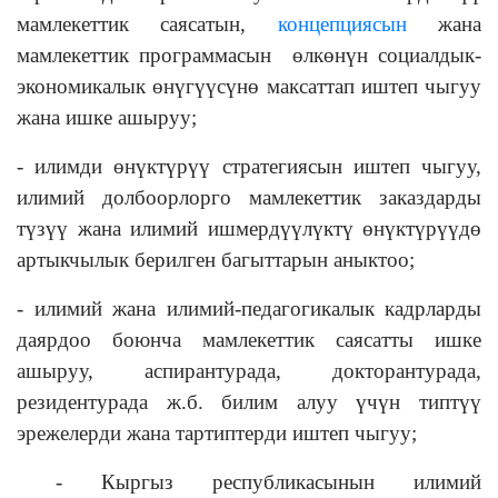
мамлекеттик саясатын,
концепциясын
жана
мамлекеттик программасын өлкөнүн социалдык-
экономикалык өнүгүүсүнө максаттап иштеп чыгуу
жана ишке ашыруу;
- илимди өнүктүрүү стратегиясын иштеп чыгуу,
илимий долбоорлорго мамлекеттик заказдарды
түзүү жана илимий ишмердүүлүктү өнүктүрүүдө
артыкчылык берилген багыттарын аныктоо;
- илимий жана илимий-педагогикалык кадрларды
даярдоо боюнча мамлекеттик саясатты ишке
ашыруу, аспирантурада, докторантурада,
резидентурада ж.б. билим алуу үчүн типтүү
эрежелерди жана тартиптерди иштеп чыгуу;
- Кыргыз республикасынын илимий