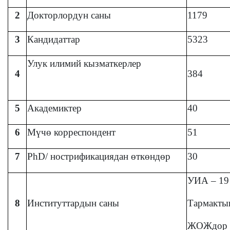
2
Докторлордун саны
1179
3
Кандидаттар
5323
Улук илимий кызматкерлер
4
384
5
Академиктер
40
6
Мүчө корреспондент
51
7
PhD/ нострификациядан өткөндөр
30
УИА – 19
8
Институттардын саны
Тармактык
ЖОЖдор -