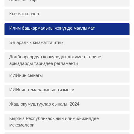
Кызматкерлер
Илим башкармалыгы жөнүндө маалымат
Эл аралык кызматташтык
Долбоорлордун конкурсдук документтерине
арыздарды тариздөө регламенти
ИИИнин сынагы
ИИИнин темаларынын тизмеси
Жаш окумуштуулар сынагы, 2024
Кыргыз Республикасынын илимий-изилдөө
мекемелери