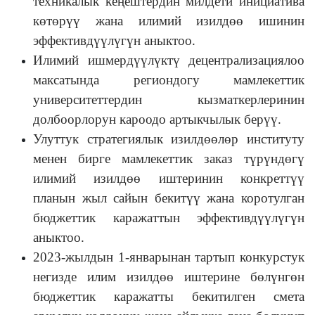
техникалык кеңештердин милдети инициатива
көтөрүү жана илимий изилдөө ишинин
эффективдүүлүгүн аныктоо.
Илимий ишмердүүлүктү децентрализациялоо
максатында региондогу мамлекеттик
университеттердин кызматкерлеринин
долбоорлорун кароодо артыкчылык берүү.
Улуттук стратегиялык изилдөөлөр институту
менен бирге мамлекеттик заказ түрүндөгү
илимий изилдөө иштеринин конкреттүү
планын жыл сайын бекитүү жана коротулган
бюджеттик каражаттын эффективдүүлүгүн
аныктоо.
2023-жылдын 1-январынан тартып конкурстук
негизде илим изилдөө иштерине бөлүнгөн
бюджеттик каражатты бекитилген смета