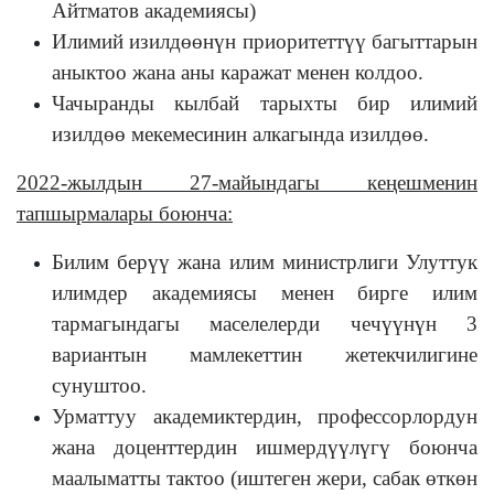
Айтматов академиясы)
Илимий изилдөөнүн приоритеттүү багыттарын
аныктоо жана аны каражат менен колдоо.
Чачыранды кылбай тарыхты бир илимий
изилдөө мекемесинин алкагында изилдөө.
2022-жылдын 27-майындагы кеңешменин
тапшырмалары боюнча:
Билим берүү жана илим министрлиги Улуттук
илимдер академиясы менен бирге илим
тармагындагы маселелерди чечүүнүн 3
вариантын мамлекеттин жетекчилигине
сунуштоо.
Урматтуу академиктердин, профессорлордун
жана доценттердин ишмердүүлүгү боюнча
маалыматты тактоо (иштеген жери, сабак өткөн