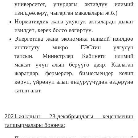
университет, учурдагы активдүү илимий
изилдөөлөрү, чыгарган макалалары ж.б.)
Нормативдик жана укуктук актыларды дыкат
изилдеп, керек болсо өзгөртүү.
Энергетика жана экономика илимий изилдөө
институту микро ГЭСтин үлгүсүн
тапсын. Министрлер Кабинети илимий
максат үчүн алып берүүгө даяр. Каалаган
жарандар, фермерлер, бизнесмендер келип
көрүп, үйрөнүп алып өндүрүүчүдөн өздөрүнө
сатып алат.
2021-жылдын 28-декабрындагы кеңешменин
тапшырмалары боюнча: