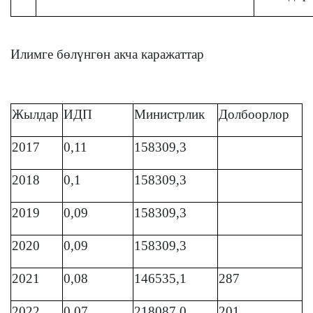
Илимге бөлүнгөн акча каражаттар
Жылдар
ИДП
Министрлик
Долбоорлор
2017
0,11
158309,3
2018
0,1
158309,3
2019
0,09
158309,3
2020
0,09
158309,3
2021
0,08
146535,1
287
2022
0,07
218087,0
201