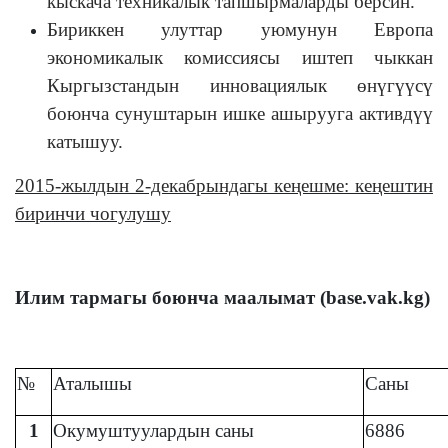
кыскача техникалык тапшырмаларды берсин.
Бириккен улуттар уюмунун Европа
экономикалык комиссиясы иштеп чыккан
Кыргызстандын инновациялык өнүгүүсү
боюнча сунуштарын ишке ашырууга активдүү
катышуу.
2015-жылдын 2-декабрындагы кеңешме: кеңештин
биринчи чогулушу
Илим тармагы боюнча маалымат
(
base.vak.kg
)
№
Аталышы
Саны
1
Окумуштуулардын саны
6886