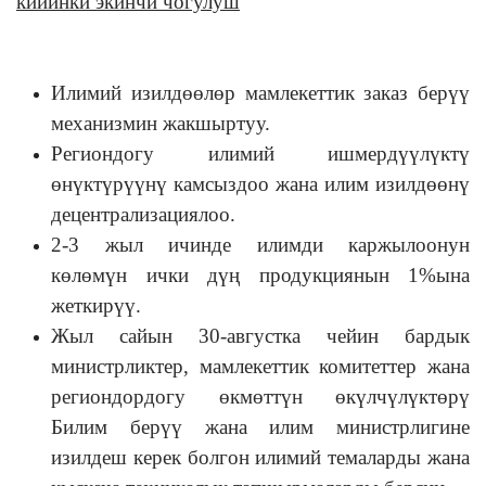
кийинки экинчи чогулуш
Илимий изилдөөлөр мамлекеттик заказ берүү
механизмин жакшыртуу.
Региондогу илимий ишмердүүлүктү
өнүктүрүүнү камсыздоо жана илим изилдөөнү
децентрализациялоо.
2-3 жыл ичинде илимди каржылоонун
көлөмүн ички дүң продукциянын 1%ына
жеткирүү.
Жыл сайын 30-августка чейин бардык
министрликтер, мамлекеттик комитеттер жана
региондордогу өкмөттүн өкүлчүлүктөрү
Билим берүү жана илим министрлигине
изилдеш керек болгон илимий темаларды жана