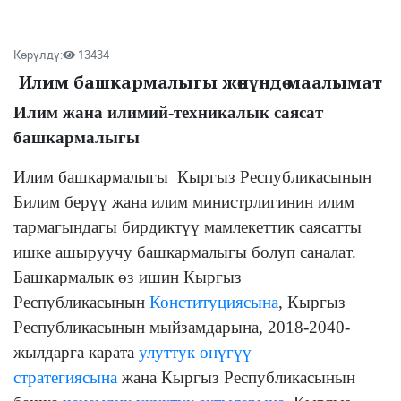
Көрүлдү:
13434
Илим башкармалыгы жөнүндө маалымат
Илим жана илимий-техникалык саясат
башкармалыгы
Илим башкармалыгы
Кыргыз Республикасынын
Билим берүү жана илим министрлигинин илим
тармагындагы бирдиктүү мамлекеттик саясатты
ишке ашыруучу башкармалыгы болуп саналат.
Башкармалык
өз ишин Кыргыз
Республикасынын
Конституциясына
, Кыргыз
Республикасынын мыйзамдарына, 2018-2040-
жылдарга карата
улуттук өнүгүү
стратегиясына
жана Кыргыз Республикасынын