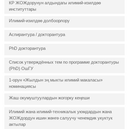
КР ЖОЖдорунун алдындагы илимий-изилдөө
институттары
Илимий-изилдөө долбоорлору
Аспирантура / докторантура
PhD докторантура
Список утверждённых тем по программе докторантуры
(PhD) ОшГУ
1-орун «Жылдын эң мыкты илимий макаласы»
номинациясы
Жаш окумуштуулардын жогорку кеңеши
Илимий жана илимий-техникалык уюмдардын жана
ЖОЖдордун ишин жөнгө салуучу ченемдик укуктук
актылар