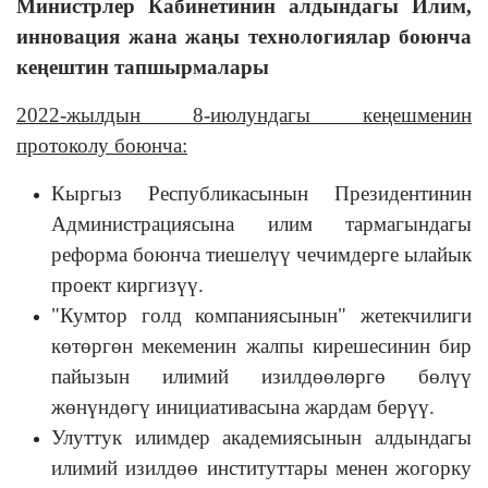
Министрлер Кабинетинин алдындагы Илим,
инновация жана жаңы технологиялар боюнча
кеңештин тапшырмалары
2022-жылдын 8-июлундагы кеңешменин
протоколу боюнча:
Кыргыз Республикасынын Президентинин
Администрациясына илим тармагындагы
реформа боюнча тиешелүү чечимдерге ылайык
проект киргизүү.
"Кумтор голд компаниясынын" жетекчилиги
көтөргөн мекеменин жалпы кирешесинин бир
пайызын илимий изилдөөлөргө бөлүү
жөнүндөгү инициативасына жардам берүү.
Улуттук илимдер академиясынын алдындагы
илимий изилдөө институттары менен жогорку