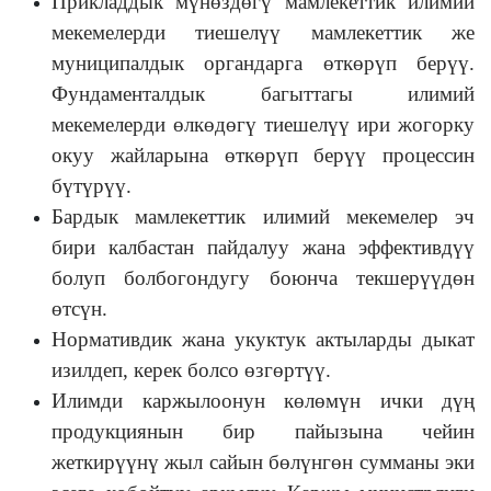
Прикладдык мүнөздөгү мамлекеттик илимий
мекемелерди тиешелүү мамлекеттик же
муниципалдык органдарга өткөрүп берүү.
Фундаменталдык багыттагы илимий
мекемелерди өлкөдөгү тиешелүү ири жогорку
окуу жайларына өткөрүп берүү процессин
бүтүрүү.
Бардык мамлекеттик илимий мекемелер эч
бири калбастан пайдалуу жана эффективдүү
болуп болбогондугу боюнча текшерүүдөн
өтсүн.
Нормативдик жана укуктук актыларды дыкат
изилдеп, керек болсо өзгөртүү.
Илимди каржылоонун көлөмүн ички дүң
продукциянын бир пайызына чейин
жеткирүүнү жыл сайын бөлүнгөн сумманы эки