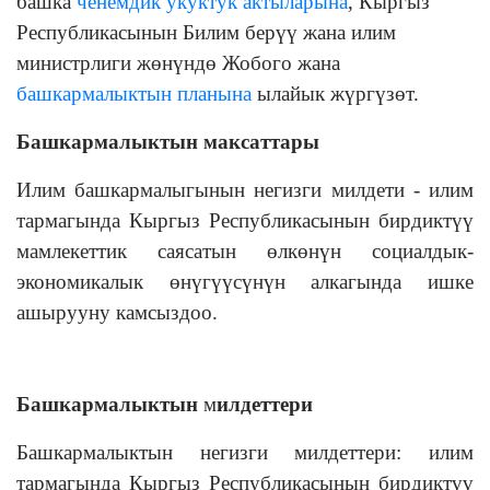
башка
ченемдик укуктук актыларына
, Кыргыз
Республикасынын Билим берүү жана илим
министрлиги жөнүндө Жобого жана
башкармалыктын планына
ылайык жүргүзөт.
Башкармалыктын максаттары
Илим башкармалыгынын негизги милдети - илим
тармагында Кыргыз Республикасынын бирдиктүү
мамлекеттик саясатын өлкөнүн социалдык-
экономикалык өнүгүүсүнүн алкагында ишке
ашырууну камсыздоо.
Башкармалыктын
м
илдеттери
Башкармалыктын негизги милдеттери: илим
тармагында Кыргыз Республикасынын бирдиктүү