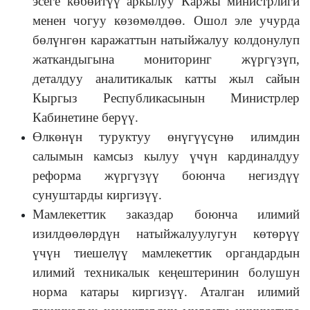
эсеге көбөйтүү аркылуу Каржы министрлиги
менен чогуу көзөмөлдөө. Ошол эле учурда
бөлүнгөн каражаттын натыйжалуу колдонулуп
жаткандыгына мониторинг жүргүзүп,
деталдуу аналитикалык катты жыл сайын
Кыргыз Республикасынын Министрлер
Кабинетине берүү.
Өлкөнүн туруктуу өнүгүүсүнө илимдин
салымын камсыз кылуу үчүн кардиналдуу
реформа жүргүзүү боюнча негиздүү
сунуштарды киргизүү.
Мамлекеттик заказдар боюнча илимий
изилдөөлөрдүн натыйжалуулугун көтөрүү
үчүн тиешелүү мамлекеттик органдардын
илимий техникалык кеңештеринин болушун
норма катары киргизүү. Аталган илимий