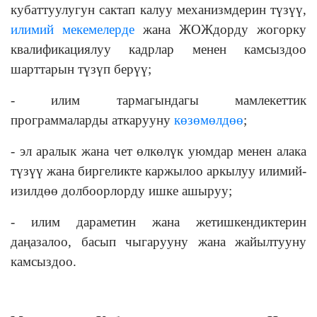
кубаттуулугун сактап калуу механизмдерин түзүү,
илимий мекемелерде
жана ЖОЖдорду жогорку
квалификациялуу кадрлар менен камсыздоо
шарттарын түзүп берүү;
- илим тармагындагы мамлекеттик
программаларды аткарууну
көзөмөлдөө
;
- эл аралык жана чет өлкөлүк уюмдар менен алака
түзүү жана биргеликте каржылоо аркылуу илимий-
изилдөө долбоорлорду ишке ашыруу;
- илим дараметин жана жетишкендиктерин
даңазалоо, басып чыгарууну жана жайылтууну
камсыздоо.