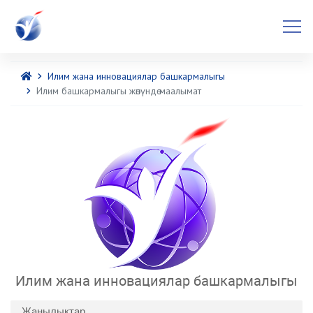
Илим жана инновациялар башкармалыгы
Илим башкармалыгы жөнүндө маалымат
Илим жана инновациялар башкармалыгы
Жаңылыктар