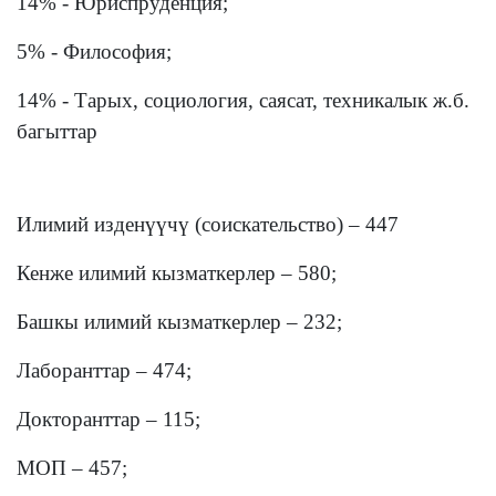
14% - Юриспруденция;
5% - Философия;
14% - Тарых, социология, саясат, техникалык ж.б.
багыттар
Илимий изденүүчү (соискательство) – 447
Кенже илимий кызматкерлер – 580;
Башкы илимий кызматкерлер – 232;
Лаборанттар – 474;
Докторанттар – 115;
МОП – 457;