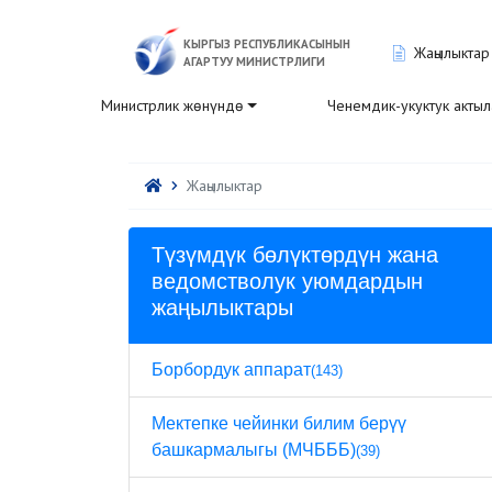
КЫРГЫЗ РЕСПУБЛИКАСЫНЫН
Жаңылыктар
АГАРТУУ МИНИСТРЛИГИ
Министрлик жөнүндө
Ченемдик-укуктук акты
Жаңылыктар
Түзүмдүк бөлүктөрдүн жана
ведомстволук уюмдардын
жаңылыктары
Борбордук аппарат
(143)
Мектепке чейинки билим берүү
башкармалыгы (МЧБББ)
(39)