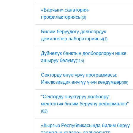
«Барчын» санатория-
профилакториясы
(0)
Билим берүүдөгү долбоордук
демилгелер лабораториясы
(1)
Дүйнөлүк банктын долбоорлорун ишке
ашыруу бөлүмү
(115)
Секторду өнүктүрүү программасы:
Инклюзивдик өнүгүү үчүн көндүмдөр
(89)
"Секторду өнүктүрүү долбоору:
мектептик билим берүүнү реформалоо"
(82)
«Кыргыз Республикасында билим берүү
тармагын колдоо» долбоору
(27)