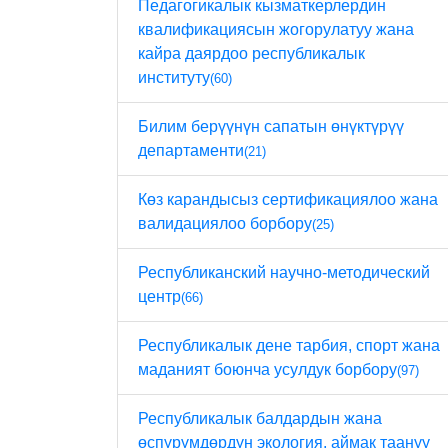
Педагогикалык кызматкерлердин
квалификациясын жогорулатуу жана
кайра даярдоо республикалык
институту
(60)
Билим берүүнүн сапатын өнүктүрүү
департаменти
(21)
Көз карандысыз сертификациялоо жана
валидациялоо борбору
(25)
Республиканский научно-методический
центр
(66)
Республикалык дене тарбия, спорт жана
маданият боюнча усулдук борбору
(97)
Республикалык балдардын жана
өспүрүмдөрдүн экология, аймак таануу