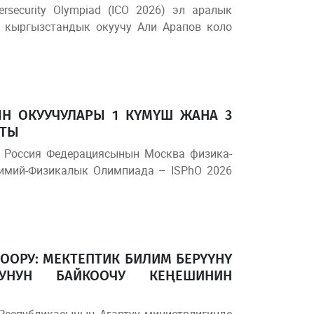
ersecurity Olympiad (ICO 2026) эл аралык
 кыргызстандык окуучу Али Арапов коло
ЫН ОКУУЧУЛАРЫ 1 КҮМҮШ ЖАНА 3
ШТЫ
 Россия Федерациясынын Москва физика-
лимий-Физикалык Олимпиада – ISPhO 2026
БООРУ: МЕКТЕПТИК БИЛИМ БЕРҮҮНҮ
РУНУН БАЙКООЧУ КЕҢЕШИНИН
Республикасынын Агартуу министрлигинде