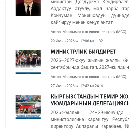
министри Догдуркүл Кендирбаев
Ардактуу атуулу, мал чарба т
Койчуман Мокешовдун дүйнөдө
кайгыруу менен көңүл айтат.
Автор: Маалыматтык саясат сектору (МСС)
29 Июнь 2026 ж. 12:06
1132
МИНИСТРЛИК БИЛДИРЕТ
2026–2027-окуу жылын жалпы би
сентябрында баштап, 2027-жылдын
Автор: Маалыматтык саясат сектору (МСС)
27 Июнь 2026 ж. 12:42
2416
КЫРГЫЗСТАНДЫН ТЕМИР ЖОЛ
УЮМДАРЫНЫН ДЕЛЕГАЦИЯСЫ
2026-жылдын 24–29-июнунда
министрлигине караштуу Респуб
директору Акпаралы Карабаев, 