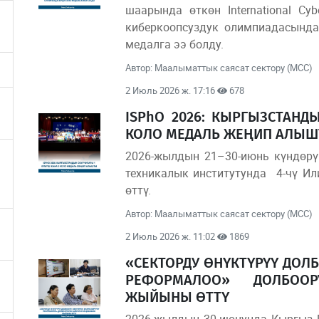
шаарында өткөн International Cyb
киберкоопсуздук олимпиадасында
медалга ээ болду.
Автор: Маалыматтык саясат сектору (МСС)
2 Июль 2026 ж. 17:16
678
ISPhO 2026: КЫРГЫЗСТАНД
КОЛО МЕДАЛЬ ЖЕҢИП АЛЫ
2026-жылдын 21–30-июнь күндөрү
техникалык институтунда 4-чү И
өттү.
Автор: Маалыматтык саясат сектору (МСС)
2 Июль 2026 ж. 11:02
1869
«СЕКТОРДУ ӨНҮКТҮРҮҮ ДОЛ
РЕФОРМАЛОО» ДОЛБОО
ЖЫЙЫНЫ ӨТТҮ
2026-жылдын 30-июнунда Кыргыз 