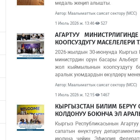
медаль жеңип алышты.
Автор: Маалыматтык саясат сектору (МСС)
1 Июль 2026 ж. 13:46
527
АГАРТУУ МИНИСТРЛИГИНД
КООПСУЗДУГУ МАСЕЛЕЛЕРИ 
2026-жылдын 30-июнунда Кыргыз 
министрдин орун басары Альбер
жол кыймылынын коопсуздугу б
аралык уюмдардын өкүлдөрү менен
Автор: Маалыматтык саясат сектору (МСС)
1 Июль 2026 ж. 12:15
1467
КЫРГЫЗСТАН БИЛИМ БЕРҮҮ 
КОЛДОНУУ БОЮНЧА ЭЛ АРАЛ
Кыргыз Республикасынын Агартуу
сапатын өнүктүрүү департаменти
июлуна чейин Эфиопия Федерат