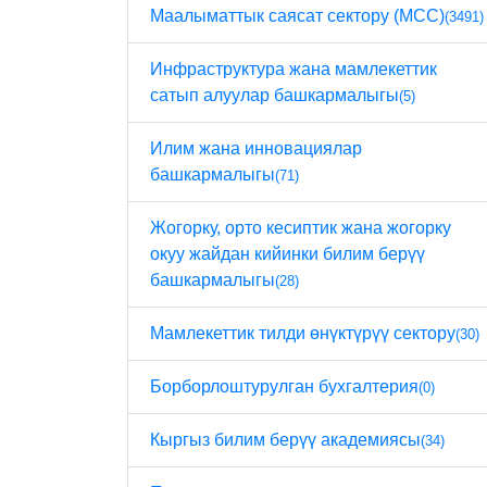
Маалыматтык саясат сектору (МСС)
(3491)
Инфраструктура жана мамлекеттик
сатып алуулар башкармалыгы
(5)
Илим жана инновациялар
башкармалыгы
(71)
Жогорку, орто кесиптик жана жогорку
окуу жайдан кийинки билим берүү
башкармалыгы
(28)
Мамлекеттик тилди өнүктүрүү сектору
(30)
Борборлоштурулган бухгалтерия
(0)
Кыргыз билим берүү академиясы
(34)