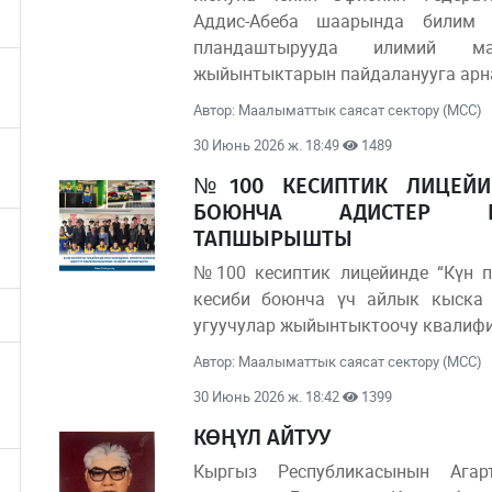
Аддис-Абеба шаарында билим 
пландаштырууда илимий ма
жыйынтыктарын пайдаланууга арна
Автор: Маалыматтык саясат сектору (МСС)
30 Июнь 2026 ж. 18:49
1489
№100 КЕСИПТИК ЛИЦЕЙИ
БОЮНЧА АДИСТЕР КВ
ТАПШЫРЫШТЫ
№100 кесиптик лицейинде “Күн п
кесиби боюнча үч айлык кыска 
угуучулар жыйынтыктоочу квалиф
Автор: Маалыматтык саясат сектору (МСС)
30 Июнь 2026 ж. 18:42
1399
КӨҢҮЛ АЙТУУ
Кыргыз Республикасынын Агар