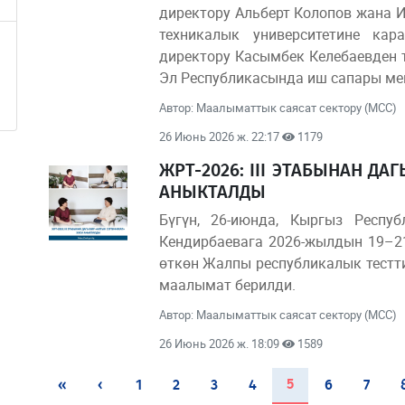
директору Альберт Колопов жана 
техникалык университетине ка
директору Касымбек Келебаевден 
Эл Республикасында иш сапары ме
Автор: Маалыматтык саясат сектору (МСС)
26 Июнь 2026 ж. 22:17
1179
ЖРТ-2026: III ЭТАБЫНАН Д
АНЫКТАЛДЫ
Бүгүн, 26-июнда, Кыргыз Респу
Кендирбаевага 2026-жылдын 19–
өткөн Жалпы республикалык тестти
маалымат берилди.
Автор: Маалыматтык саясат сектору (МСС)
26 Июнь 2026 ж. 18:09
1589
(current)
5
«
‹
1
2
3
4
6
7