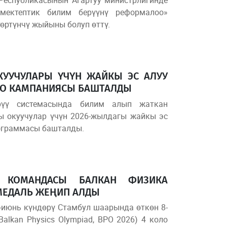
 мектептик билим берүүнү реформалоо»
өртүнчү жыйыны болуп өттү.
КУУЧУЛАРЫ ҮЧҮН ЖАЙКЫ ЭС АЛУУ
ОО КАМПАНИЯСЫ БАШТАЛДЫ
рүү системасында билим алып жаткан
ы окуучулар үчүн 2026-жылдагы жайкы эс
рограммасы башталды.
А КОМАНДАСЫ БАЛКАН ФИЗИКА
МЕДАЛЬ ЖЕҢИП АЛДЫ
июнь күндөрү Стамбул шаарында өткөн 8-
lkan Physics Olympiad, BPO 2026) 4 коло