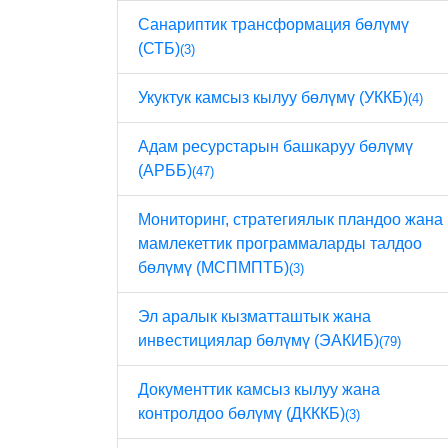
Санариптик трансформация бөлүмү
(СТБ)
(3)
Укуктук камсыз кылуу бөлүмү (УККБ)
(4)
Адам ресурстарын башкаруу бөлүмү
(АРББ)
(47)
Мониторинг, стратегиялык пландоо жана
мамлекеттик программаларды талдоо
бөлүмү (МСПМПТБ)
(3)
Эл аралык кызматташтык жана
инвестициялар бөлүмү (ЭАКИБ)
(79)
Документтик камсыз кылуу жана
контролдоо бөлүмү (ДКККБ)
(3)