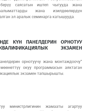
берүү саясатын иштеп чыгууда жана
алыматтарды жана изилдөөлөрдүн
лган эл аралык семинарга катышууда.
НДЕ КҮН ПАНЕЛДЕРИН ОРНОТУУ
АЛИФИКАЦИЯЛЫК ЭКЗАМЕН
анелдерин орнотуучу жана монтаждоочу”
мөөнөттүү окуу программасын аяктаган
икациялык экзамен тапшырышты.
туу министрлигинин жамааты агартуу