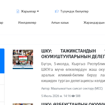
Жарыялар
Түзүмдүк бөлүктөр
лар
Изилдөөлөр
Алтын казык
Жарандардын 
ШКУ: ТАЖИКСТАНДЫН
ОКУМУШТУУЛАРЫНЫН ДЕЛЕГ
Бүгүн, 5-июлда, Кыргыз Республ
ШКУга мүчө өлкөлөрдүн жаш оку
аралык илимий-билим берүү ла
кишиден турган делегациясы келди
Автор: Маалыматтык саясат сектору (МСС)
5 Июль 2026 ж. 14:16
588
ШКУ: ӨЗБЕКСТАНДЫН ОКУУЧ