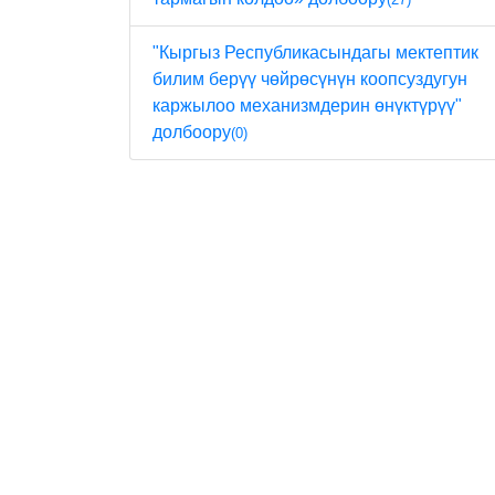
"Кыргыз Республикасындагы мектептик
билим берүү чөйрөсүнүн коопсуздугун
каржылоо механизмдерин өнүктүрүү"
долбоору
(0)