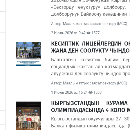
«Секторду өнүктүрүү долбоору:
долбоорунун Байкоочу кеңешинин т
Автор: Маалыматтык саясат сектору (МСС)
2 Июль 2026 ж. 9:42
1527
КЕСИПТИК ЛИЦЕЙЛЕРДИН О
ЖАНА ДЕН СООЛУКТУ ЧЫҢД
Башталгыч кесиптик билим бе
социалдык жактан аяр катмардаг
алуу жана ден соолукту чыңдоо п
Автор: Маалыматтык саясат сектору (МСС)
1 Июль 2026 ж. 15:24
1538
КЫРГЫЗСТАНДЫН КУРАМ
ОЛИМПИАДАСЫНДА 4 КОЛО 
Кыргызстандын окуучулары 27–30-
Балкан физика олимпиадасында (Ba