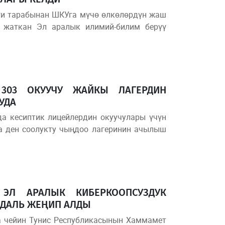
иги тарабынан ШКУга мүчө өлкөлөрдүн жаш
 жаткан Эл аралык илимий-билим берүү
 303 ОКУУЧУ ЖАЙКЫ ЛАГЕРДИН
УДА
да кесиптик лицейлердин окуучулары үчүн
а ден соолукту чыңдоо лагеринин ачылыш
 ЭЛ АРАЛЫК КИБЕРКООПСУЗДУК
ДАЛЬ ЖЕҢИП АЛДЫ
а чейин Тунис Республикасынын Хаммамет