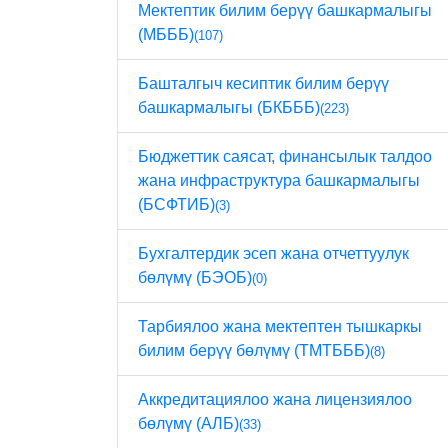
Мектептик билим берүү башкармалыгы
(МБББ)
(107)
Башталгыч кесиптик билим берүү
башкармалыгы (БКБББ)
(223)
Бюджеттик саясат, финансылык талдоо
жана инфраструктура башкармалыгы
(БСФТИБ)
(3)
Бухгалтердик эсеп жана отчеттуулук
бөлүмү (БЭОБ)
(0)
Тарбиялоо жана мектептен тышкаркы
билим берүү бөлүмү (ТМТБББ)
(8)
Аккредитациялоо жана лицензиялоо
бөлүмү (АЛБ)
(33)