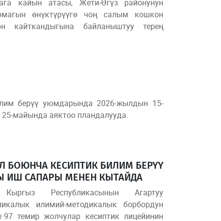
ага кайын атасы, Жети-Өгүз районунун
армагын өнүктүрүүгө чоң салым кошкон
н кайткандыгына байланыштуу терең
лим берүү уюмдарында 2026-жылдын 15-
 25-майында аяктоо пландалууда.
 БОЮНЧА КЕСИПТИК БИЛИМ БЕРҮҮ
 ИШ САПАРЫ МЕНЕН КЫТАЙДА
 Кыргыз Республикасынын Агартуу
ликалык илимий-методикалык борбордун
№97 темир жолчулар кесиптик лицейинин