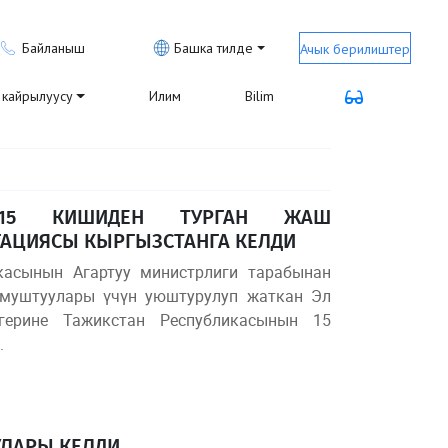
Байланыш
Башка тилде
Ачык берилиштер
кайрылуусу
Илим
Bilim
 15 КИШИДЕН ТУРГАН ЖАШ
АЦИЯСЫ КЫРГЫЗСТАНГА КЕЛДИ
икасынын Агартуу министрлиги тарабынан
муштуулары үчүн уюштурулуп жаткан Эл
герине Тажикстан Республикасынын 15
.
УЛАРЫ КЕЛДИ