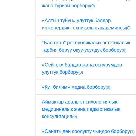
жана туризм борбору
(0)
«Алтын түйүн» улуттук балдар
инженердик-техникалык академиясы
(0)
"Балажан" республикалык эстетикалык
тарбия берүү окуу-усулдук борбору
(0)
«Сейтек» балдар жана өспүрүмдөр
улуттук борбору
(0)
«Кут билим» медиа борбору
(0)
Аймактар ​​аралык психологиялык,
медициналык жана педагогикалык
консультация
(0)
«Санат» ден соолукту чыңдоо борбору
(1)