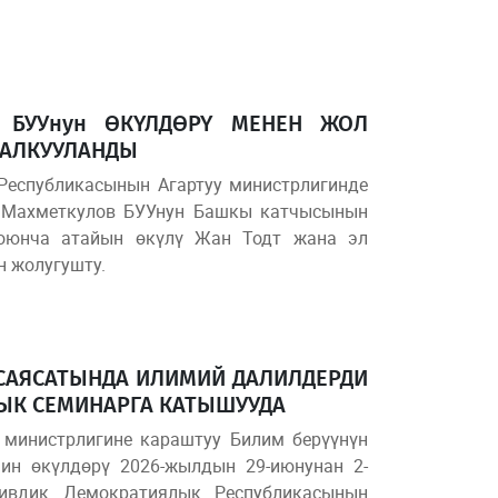
Е БУУнун ӨКҮЛДӨРҮ МЕНЕН ЖОЛ
ТАЛКУУЛАНДЫ
Республикасынын Агартуу министрлигинде
т Махметкулов БУУнун Башкы катчысынын
оюнча атайын өкүлү Жан Тодт жана эл
 жолугушту.
САЯСАТЫНДА ИЛИМИЙ ДАЛИЛДЕРДИ
ЫК СЕМИНАРГА КАТЫШУУДА
 министрлигине караштуу Билим берүүнүн
нин өкүлдөрү 2026-жылдын 29-июнунан 2-
ивдик Демократиялык Республикасынын