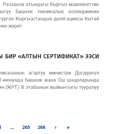
И. Раззаков атындагы Кыргыз мамлекеттик
раштуу Бишкек техникалык колледжинин
турган Кыргызстандын делегациясы Кытай
нен жүрөт.
АГЫ БИР «АЛТЫН СЕРТИФИКАТ» ЭЭСИ
бликасынын агартуу министри Догдуркүл
21-июнунда Бишкек жана Ош шаарларында
н (ЖРТ) III этабынын жыйынтыгы тууралуу
8
...
265
266
›
»