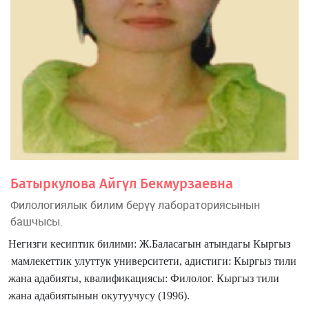
Батыркулова Айгүл Бекмурзаевна
Филологиялык билим берүү лабораториясынын
башчысы.
Негизги кесиптик билими:
Ж.Баласагын атындагы Кыргыз
мамлекеттик улуттук университети, а
дистиги: Кыргыз тили
жана адабияты, к
валификациясы: Филолог. Кыргыз тили
жана адабиятынын окутуучусу (1996).