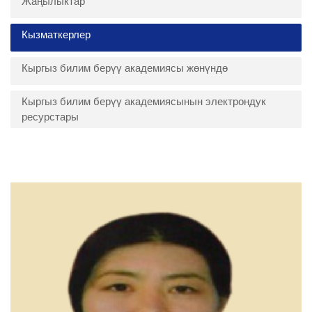
Жаңылыктар
Кызматкерлер
Кыргыз билим берүү академиясы жөнүндө
Кыргыз билим берүү академиясынын электрондук
ресурстары