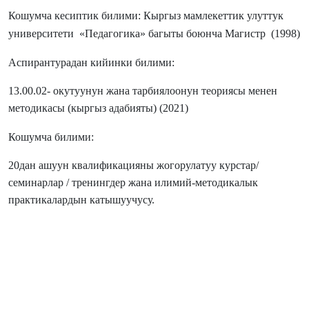
Кошумча кесиптик билими:
Кыргыз мамлекеттик улуттук
университети
«Педагогика» багыты боюнча Магистр (1998)
Аспирантурадан кийинки билими:
13.00.02- окутуунун жана тарбиялоонун теориясы менен
методикасы (кыргыз адабияты) (2021)
Кошумча билими:
20дан ашуун квалификацияны жогорулатуу курстар/
семинарлар / тренингдер жана илимий-методикалык
практикалардын катышуучусу.