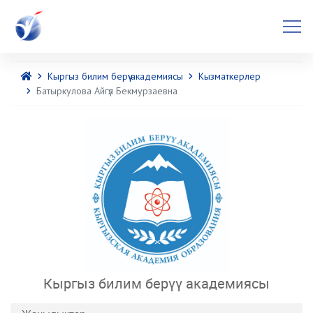
Кыргыз билим берүү академиясы
Кызматкерлер
Батыркулова Айгүл Бекмурзаевна
Кыргыз билим берүү академиясы