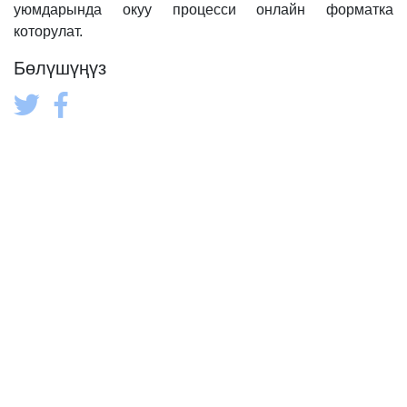
уюмдарында окуу процесси онлайн форматка
которулат.
Бөлүшүңүз