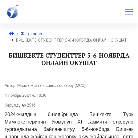
Жаңылыктар
БИШКЕКТЕ СТУДЕНТТЕР 5-6-НОЯБРДА ОНЛАЙН ОКУШАТ
БИШКЕКТЕ СТУДЕНТТЕР 5-6-НОЯБРДА
ОНЛАЙН ОКУШАТ
Автор: Маалыматтык саясат сектору (МСС)
4 Ноябрь 2024 ж. 10:36
Көрүлдү:
2516
2024-жылдын 6-ноябрында Бишкекте Түрк
Мамлекеттеринин Уюмунун XI саммити өткөрүлө
тургандыгына байланыштуу 5-6-ноябрда Бишкек
шаарында жайгашкан жогорку окуу жайларында, орто