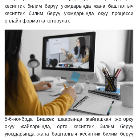
кесиптик билим берүү уюмдарында жана башталгыч
кесиптик билим берүү уюмдарында окуу процесси
онлайн форматка которулат.
5-6-ноябрда Бишкек шаарында жайгашкан жогорку
окуу жайларында, орто кесиптик билим берүү
уюмдарында жана башталгыч кесиптик билим берүү