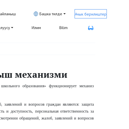
айланыш
Башка тилде
Ачык берилиштер
луусу
Илим
Bilim
ыш механизми
 школьного образования» функционирует механиз
 заявлений и вопросов граждан являются: защита
ть и доступность, персональная ответственность за
ссмотрении обращений, жалоб, заявлений и вопросов