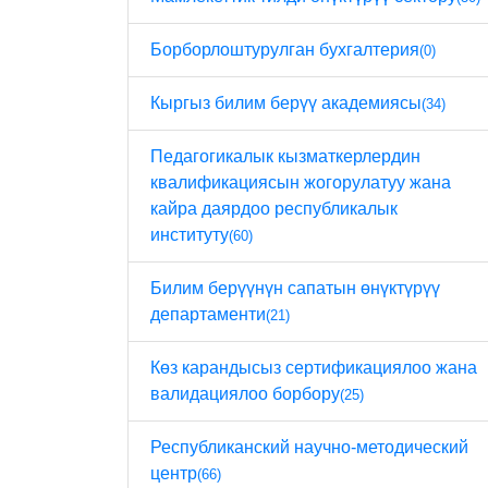
Борборлоштурулган бухгалтерия
(0)
Кыргыз билим берүү академиясы
(34)
Педагогикалык кызматкерлердин
квалификациясын жогорулатуу жана
кайра даярдоо республикалык
институту
(60)
Билим берүүнүн сапатын өнүктүрүү
департаменти
(21)
Көз карандысыз сертификациялоо жана
валидациялоо борбору
(25)
Республиканский научно-методический
центр
(66)