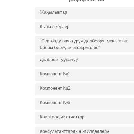
Жаңылыктар
Кызматкерлер
"Секторду өнүктүрүү долбоору: мектептик
билим берүүнү реформалоо"
Долбоор тууралуу
Компонент №1
Компонент №2
Компонент №3
Кварталдык отчеттор
Консультанттардын изилдөөлөрү