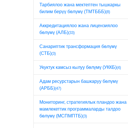
Тарбиялоо жана мектептен тышкаркы
билим берүү бөлүмү (ТМТБББ)
(8)
Аккредитациялоо жана лицензиялоо
бөлүмү (АЛБ)
(33)
Санариптик трансформация бөлүмү
(СТБ)
(3)
Укуктук камсыз кылуу бөлүмү (УККБ)
(4)
Адам ресурстарын башкаруу бөлүмү
(АРББ)
(47)
Мониторинг, стратегиялык пландоо жана
мамлекеттик программаларды талдоо
бөлүмү (МСПМПТБ)
(3)