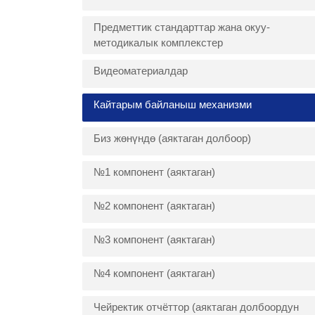
Предметтик стандарттар жана окуу-
методикалык комплекстер
Видеоматериалдар
Кайтарым байланыш механизми
Биз жөнүндө (аяктаган долбоор)
№1 компонент (аяктаган)
№2 компонент (аяктаган)
№3 компонент (аяктаган)
№4 компонент (аяктаган)
Чейректик отчёттор (аяктаган долбоордун