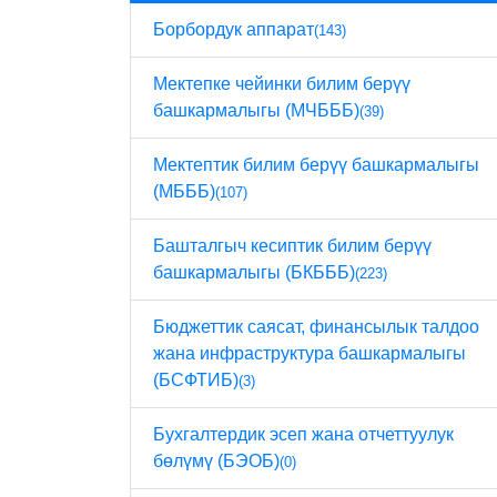
Борбордук аппарат
(143)
Мектепке чейинки билим берүү
башкармалыгы (МЧБББ)
(39)
Мектептик билим берүү башкармалыгы
(МБББ)
(107)
Башталгыч кесиптик билим берүү
башкармалыгы (БКБББ)
(223)
Бюджеттик саясат, финансылык талдоо
жана инфраструктура башкармалыгы
(БСФТИБ)
(3)
Бухгалтердик эсеп жана отчеттуулук
бөлүмү (БЭОБ)
(0)