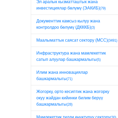
Эл аралык кызматташтык жана
инвестициялар бөлүмү (ЭАКИБ)
(79)
Документтик камсыз кылуу жана
контролдоо бөлүмү (ДКККБ)
(3)
Маалыматтык саясат сектору (МСС)
(3491)
Инфраструктура жана мамлекеттик
сатып алуулар башкармалыгы
(5)
Илим жана инновациялар
башкармалыгы
(71)
Жогорку, орто кесиптик жана жогорку
окуу жайдан кийинки билим берүү
башкармалыгы
(28)
Мамлекеттик тилди өнүктүрүү сектору
(30)