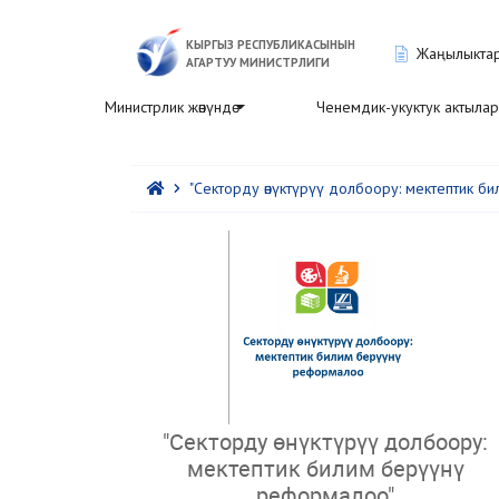
КЫРГЫЗ РЕСПУБЛИКАСЫНЫН
Жаңылыкта
АГАРТУУ МИНИСТРЛИГИ
Министрлик жөнүндө
Ченемдик-укуктук актылар
"Секторду өнүктүрүү долбоору: мектептик 
"Секторду өнүктүрүү долбоору:
мектептик билим берүүнү
реформалоо"