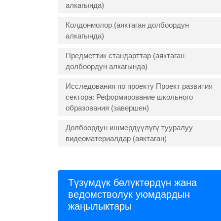
алкагында)
Колдонмолор (аяктаган долбоордун
алкагында)
Предметтик стандарттар (аяктаган
долбоордун алкагында)
Исследования по проекту Проект развития
сектора: Реформирование школьного
образования (завершен)
Долбоордун ишмердүүлүгү тууралуу
видеоматериалдар (аяктаган)
Түзүмдүк бөлүктөрдүн жана
ведомстволук уюмдардын
жаңылыктары