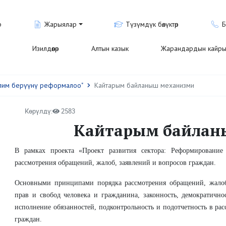
р
Жарыялар
Түзүмдүк бөлүктөр
Б
Изилдөөлөр
Алтын казык
Жарандардын кайры
билим берүүнү реформалоо"
Кайтарым байланыш механизми
Көрүлдү:
2583
Кайтарым байлан
В рамках проекта «Проект развития сектора: Реформирование
рассмотрения обращений, жалоб, заявлений и вопросов граждан.
Основными принципами порядка рассмотрения обращений, жалоб,
прав и свобод человека и гражданина, законность, демократичнос
исполнение обязанностей, подконтрольность и подотчетность в ра
граждан.