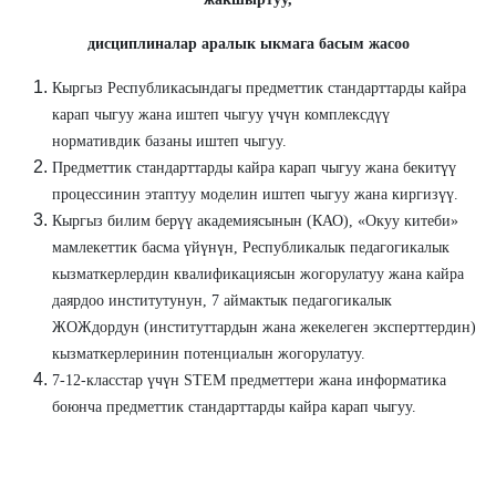
дисциплиналар аралык ыкмага басым жасоо
Кыргыз Республикасындагы предметтик стандарттарды кайра
карап чыгуу жана иштеп чыгуу үчүн комплексдүү
нормативдик базаны иштеп чыгуу.
Предметтик стандарттарды кайра карап чыгуу жана бекитүү
процессинин этаптуу моделин иштеп чыгуу жана киргизүү.
Кыргыз билим берүү академиясынын (КАО), «Окуу китеби»
мамлекеттик басма үйүнүн, Республикалык педагогикалык
кызматкерлердин квалификациясын жогорулатуу жана кайра
даярдоо институтунун, 7 аймактык педагогикалык
ЖОЖдордун (институттардын жана жекелеген эксперттердин)
кызматкерлеринин потенциалын жогорулатуу.
7-12-класстар үчүн STEM предметтери жана информатика
боюнча предметтик стандарттарды кайра карап чыгуу.