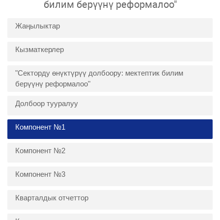
билим берүүнү реформалоо"
Жаңылыктар
Кызматкерлер
"Секторду өнүктүрүү долбоору: мектептик билим
берүүнү реформалоо"
Долбоор тууралуу
Компонент №1
Компонент №2
Компонент №3
Кварталдык отчеттор