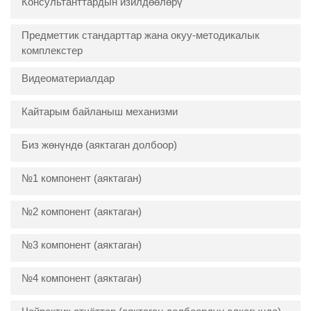
Консультанттардын изилдөөлөрү
Предметтик стандарттар жана окуу-методикалык
комплекстер
Видеоматериалдар
Кайтарым байланыш механизми
Биз жөнүндө (аяктаган долбоор)
№1 компонент (аяктаган)
№2 компонент (аяктаган)
№3 компонент (аяктаган)
№4 компонент (аяктаган)