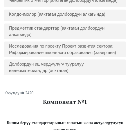
Чейректик отчёттор (аяктаган долбоордун алкагында)
Колдонмолор (аяктаган долбоордун алкагында)
Предметтик стандарттар (аяктаган долбоордун
алкагында)
Исследования по проекту Проект развития сектора:
Реформирование школьного образования (завершен)
Долбоордун ишмердүүлүгү тууралуу
видеоматериалдар (аяктаган)
Көрүлдү:
2420
Компонент №1
Билим берүү стандарттарынын сапатын жана актуалдуулугун
жакшыртуу,