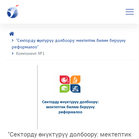
"Секторду өнүктүрүү долбоору: мектептик билим берүүнү
реформалоо"
Компонент №1
"Секторду өнүктүрүү долбоору: мектептик