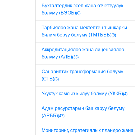
Бухгалтердик эсеп жана отчеттуулук
бөлүмү (БЭОБ)
(0)
Тарбиялоо жана мектептен тышкаркы
билим берүү бөлүмү (ТМТБББ)
(8)
Аккредитациялоо жана лицензиялоо
бөлүмү (АЛБ)
(33)
Санариптик трансформация бөлүмү
(СТБ)
(3)
Укуктук камсыз кылуу бөлүмү (УККБ)
(4)
Адам ресурстарын башкаруу бөлүмү
(АРББ)
(47)
Мониторинг, стратегиялык пландоо жана