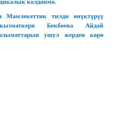
одикалык колдонмо.
 Мамлекеттик тилди өнүктүрүү
кызматкери Бекбоева Айдай
аалыматтарын ушул жерден көрө