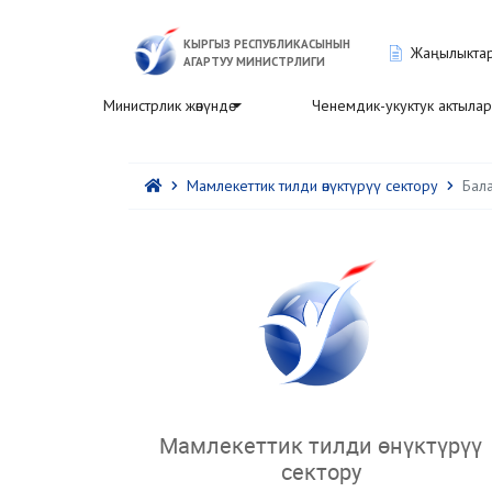
КЫРГЫЗ РЕСПУБЛИКАСЫНЫН
Жаңылыкта
АГАРТУУ МИНИСТРЛИГИ
Министрлик жөнүндө
Ченемдик-укуктук актылар
Мамлекеттик тилди өнүктүрүү сектору
Бал
Мамлекеттик тилди өнүктүрүү
сектору