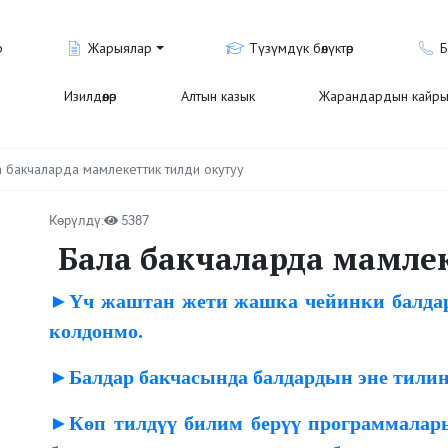
р
Жарыялар
Түзүмдүк бөлүктөр
Б
Изилдөөлөр
Алтын казык
Жарандардын кайры
а бакчаларда мамлекеттик тилди окутуу
Көрүлдү:
5387
Бала бакчаларда мамле
►Үч жаштан жети жашка чейинки балдар
колдонмо.
►Балдар бакчасында балдардын эне тилин
►Көп тилдүү билим берүү программалар