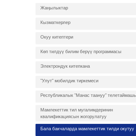
Жаңылыктар
Кызматкерлер
Окуу китептери
Көп тилдүү билим берүү программасы
Электрондук китепкана
"Улут" мобилдик тиркемеси
Республикалык "Манас таануу" телетаймаш
Мамлекеттик тил мугалимдеринин
квалификациясын жогорулатуу
Бала бакчаларда мамлекеттик тилди окутуу