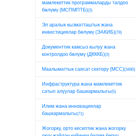
мамлекеттик программаларды талдоо
бөлүмү (МСПМПТБ)
(3)
Эл аралык кызматташтык жана
инвестициялар бөлүмү (ЭАКИБ)
(79)
Документтик камсыз кылуу жана
контролдоо бөлүмү (ДКККБ)
(3)
Маалыматтык саясат сектору (МСС)
(3490)
Инфраструктура жана мамлекеттик
сатып алуулар башкармалыгы
(5)
Илим жана инновациялар
башкармалыгы
(71)
Жогорку, орто кесиптик жана жогорку
окуу жайдан кийинки билим берүү