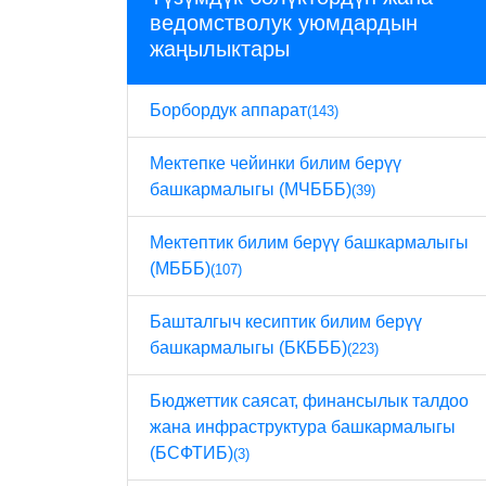
ведомстволук уюмдардын
жаңылыктары
Борбордук аппарат
(143)
Мектепке чейинки билим берүү
башкармалыгы (МЧБББ)
(39)
Мектептик билим берүү башкармалыгы
(МБББ)
(107)
Башталгыч кесиптик билим берүү
башкармалыгы (БКБББ)
(223)
Бюджеттик саясат, финансылык талдоо
жана инфраструктура башкармалыгы
(БСФТИБ)
(3)