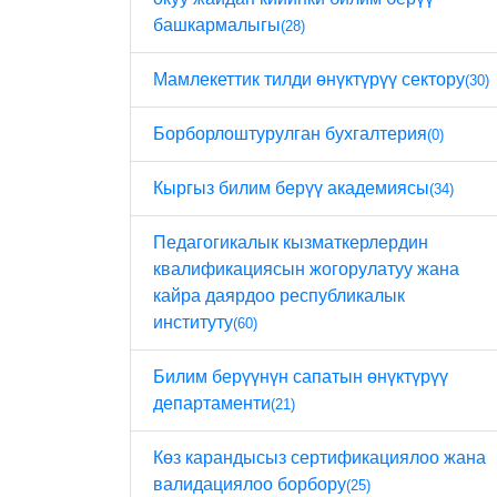
башкармалыгы
(28)
Мамлекеттик тилди өнүктүрүү сектору
(30)
Борборлоштурулган бухгалтерия
(0)
Кыргыз билим берүү академиясы
(34)
Педагогикалык кызматкерлердин
квалификациясын жогорулатуу жана
кайра даярдоо республикалык
институту
(60)
Билим берүүнүн сапатын өнүктүрүү
департаменти
(21)
Көз карандысыз сертификациялоо жана
валидациялоо борбору
(25)