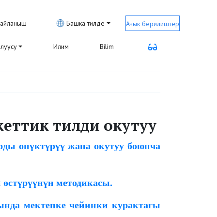
айланыш
Башка тилде
Ачык берилиштер
луусу
Илим
Bilim
кеттик тилди окутуу
ды өнүктүрүү жана окутуу боюнча
 өстүрүүнүн методикасы.
ында мектепке чейинки курактагы