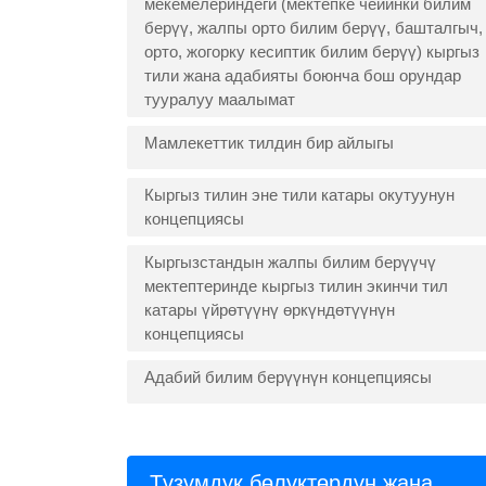
мекемелериндеги (мектепке чейинки билим
берүү, жалпы орто билим берүү, башталгыч,
орто, жогорку кесиптик билим берүү) кыргыз
тили жана адабияты боюнча бош орундар
тууралуу маалымат
Мамлекеттик тилдин бир айлыгы
Кыргыз тилин эне тили катары окутуунун
концепциясы
Кыргызстандын жалпы билим берүүчү
мектептеринде кыргыз тилин экинчи тил
катары үйрөтүүнү өркүндөтүүнүн
концепциясы
Адабий билим берүүнүн концепциясы
Түзүмдүк бөлүктөрдүн жана