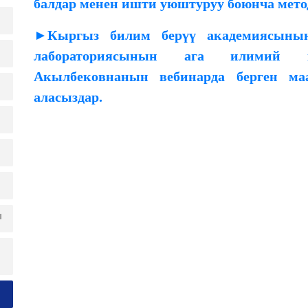
балдар менен ишти уюштуруу боюнча мет
►Кыргыз билим берүү академиясынын
лабораториясынын ага илимий 
Акылбековнанын вебинарда берген м
аласыздар.
ы