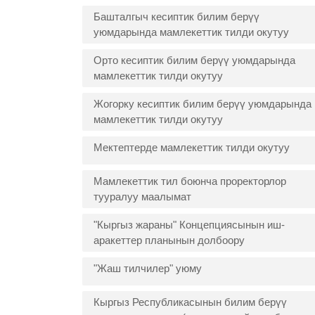
Башталгыч кесиптик билим берүү
уюмдарында мамлекеттик тилди окутуу
Орто кесиптик билим берүү уюмдарында
мамлекеттик тилди окутуу
Жогорку кесиптик билим берүү уюмдарында
мамлекеттик тилди окутуу
Мектептерде мамлекеттик тилди окутуу
Мамлекеттик тил боюнча проректорлор
тууралуу маалымат
"Кыргыз жараны" Концепциясынын иш-
аракеттер планынын долбоору
"Жаш тилчилер" уюму
Кыргыз Республикасынын билим берүү