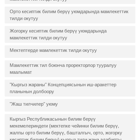
Орто кесиптик билим берүү уюмдарында мамлекеттик
тилди окутуу
Жогорку кесиптик билим берүү уюмдарында
мамлекеттик тилди окутуу
Мектептерде мамлекеттик тилди окутуу
Мамлекеттик тил боюнча проректорлор тууралуу
маалымат
"Кыргыз жараны" Концепциясынын иш-аракеттер
планынын долбоору
"Жаш тилчилер" уюму
Кыргыз Республикасынын билим берүү
мекемелериндеги (мектепке чейинки билим берүү,
жалпы орто билим берүү, башталгыч, орто, жогорку
кесиптик билим берүү) кыргыз тили жана адабияты