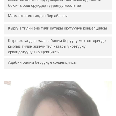
боюнча бош орундар тууралуу маалымат
Мамлекеттик тилдин бир айлыгы
Кыргыз тилин эне тили катары окутуунун концепциясы
Кыргызстандын жалпы билим берүүчү мектептеринде
кыргыз тилин экинчи тил катары үйрөтүүнү
өркүндөтүүнүн концепциясы
Адабий билим берүүнүн концепциясы