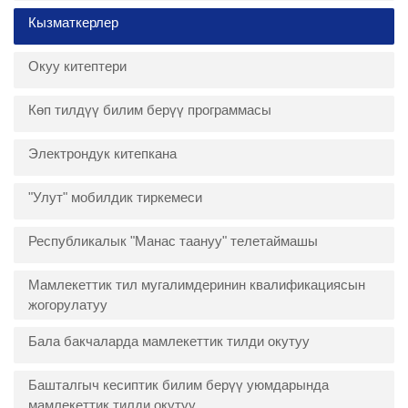
Кызматкерлер
Окуу китептери
Көп тилдүү билим берүү программасы
Электрондук китепкана
"Улут" мобилдик тиркемеси
Республикалык "Манас таануу" телетаймашы
Мамлекеттик тил мугалимдеринин квалификациясын
жогорулатуу
Бала бакчаларда мамлекеттик тилди окутуу
Башталгыч кесиптик билим берүү уюмдарында
мамлекеттик тилди окутуу