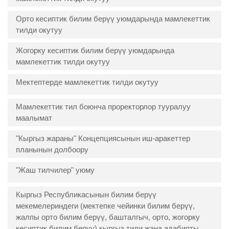
Орто кесиптик билим берүү уюмдарында мамлекеттик
тилди окутуу
Жогорку кесиптик билим берүү уюмдарында
мамлекеттик тилди окутуу
Мектептерде мамлекеттик тилди окутуу
Мамлекеттик тил боюнча проректорлор тууралуу
маалымат
"Кыргыз жараны" Концепциясынын иш-аракеттер
планынын долбоору
"Жаш тилчилер" уюму
Кыргыз Республикасынын билим берүү
мекемелериндеги (мектепке чейинки билим берүү,
жалпы орто билим берүү, башталгыч, орто, жогорку
кесиптик билим берүү) кыргыз тили жана адабияты