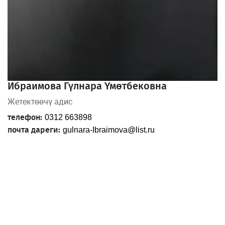
Ибраимова Гүлнара Үмөтбековна
Жетектөөчү адис
телефон:
0312 663898
почта дареги:
gulnara-Ibraimova@list.ru