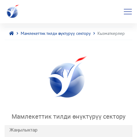
Мамлекеттик тилди өнүктүрүү сектору
Кызматкерлер
Мамлекеттик тилди өнүктүрүү сектору
Жаңылыктар