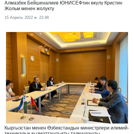
Алмазбек Бейшеналиев ЮНИСЕФтин өкүлү Кристин
Жольм менен жолукту
15 Апрель 2022 ж. 22:48
Кыргызстан менен Өзбекстандын министрлери илимий-
техникалык кызматташтыкты талкуулашты