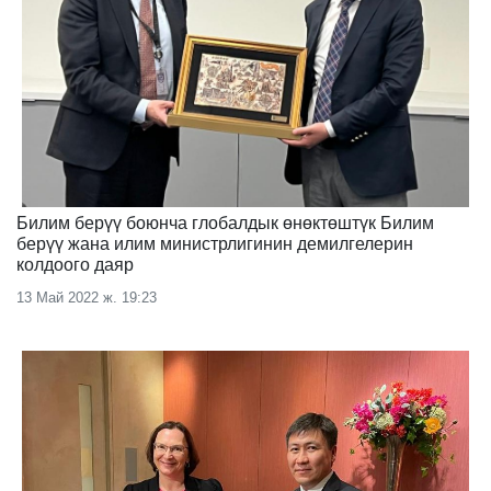
Билим берүү боюнча глобалдык өнөктөштүк Билим
берүү жана илим министрлигинин демилгелерин
колдоого даяр
13 Май 2022 ж. 19:23