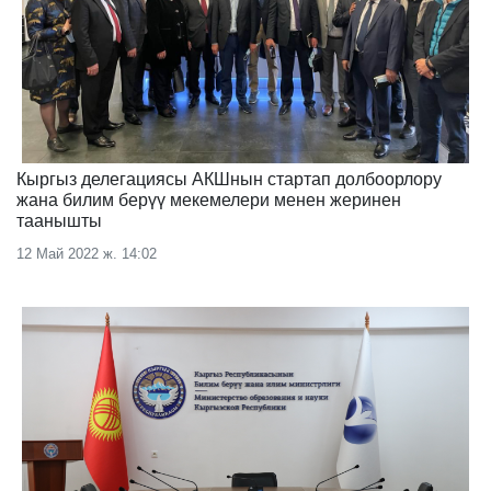
Кыргыз делегациясы АКШнын стартап долбоорлору
жана билим берүү мекемелери менен жеринен
таанышты
12 Май 2022 ж. 14:02