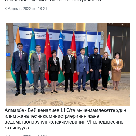
8 Апрель 2022 ж. 18:21
Алмазбек Бейшеналиев ШКУга мүчө-мамлекеттердин
илим жана техника министрлеринин жана
ведомстволорунун жетекчилеринин VI кеңешмесине
катышууда