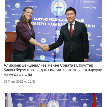
Алмазбек Бейшеналиев менен Соната Н. Коултер
билим берүү жаатындагы кызматташтыкты арттырууну
макулдашышты
23 Март 2022 ж. 18:35