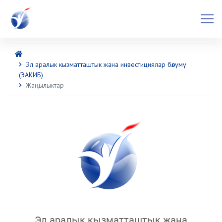
Эл аралык кызматташтык жана инвестициялар бөлүмү
(ЭАКИБ)
Жаңылыктар
Эл аралык кызматташтык жана