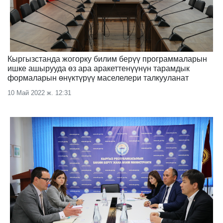
Кыргызстанда жогорку билим берүү программаларын
ишке ашырууда өз ара аракеттенүүнүн тарамдык
формаларын өнүктүрүү маселелери талкууланат
10 Май 2022 ж. 12:31