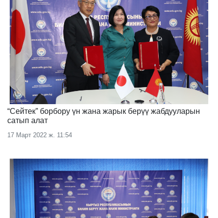
“Сейтек” борбору үн жана жарык берүү жабдууларын
сатып алат
17 Март 2022 ж. 11:54