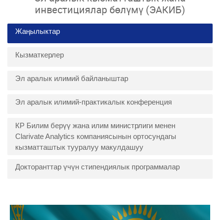
инвестициялар бөлүмү (ЭАКИБ)
Жаңылыктар
Кызматкерлер
Эл аралык илимий байланыштар
Эл аралык илимий-практикалык конференция
КР Билим берүү жана илим министрлиги менен
Clarivate Analytics компаниясынын ортосундагы
кызматташтык тууралуу макулдашуу
Докторанттар үчүн стипендиялык программалар