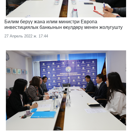
Билим берүү жана илим министри Европа
инвестициялык банкынын өкүлдөрү менен жолугушту
27 Апрель 2022 ж. 17:44