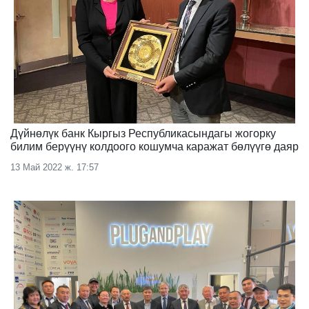
Дүйнөлүк банк Кыргыз Республикасындагы жогорку
билим берүүнү колдоого кошумча каражат бөлүүгө даяр
13 Май 2022 ж. 17:57