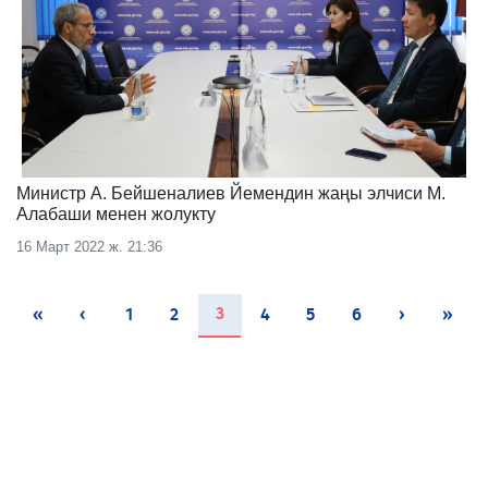
Министр А. Бейшеналиев Йемендин жаңы элчиси М.
Алабаши менен жолукту
16 Март 2022 ж. 21:36
(current)
3
«
‹
1
2
4
5
6
›
»