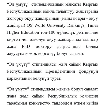
“Эл үмүтү” стипендиясынын максаты Кыргыз
Республикасынын кыйла таланттуу жаштарына
жогорку окуу жайларынын (мындан ары - окуу
жайлары) QS World University Rankings, Times
Higher Education топ-100 дүйнөлүк рейтингине
кирген чет өлкөлүк окуу жайларында магистр
жана PhD доктору деңгээлинде билим
алуусуна көмөк көрсөтүү болуп саналат.
“Эл үмүтү” стипендиясы жыл сайын Кыргыз
Республикасынын Президентинин фондунун
каражатынан бөлүнүп турат.
“Эл үмүтү” стипендиясы жекече болуп саналат
жана жыл сайын Республикалык комиссия
тарабынан конкурстук тандоодон өткөн кыйла