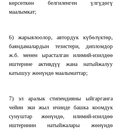
көрсөткөн белгиленген үлгүдөгү
маалымкат;
6) жарыялоолор, автордук күбөлүктөр,
баяндамалардын тезистери, дипломдор
ж.б. менен ырасталган илимий-изилдөө
иштерине активдүү жана натыйжалуу
катышуу жөнүндө маалыматтар;
7) эл аралык стипендияны ыйгарганга
чейин эки жыл ичинде башка коомдук
сунуштар жөнүндө, илимий-изилдөө
иштеринин натыйжалары жөнүндө