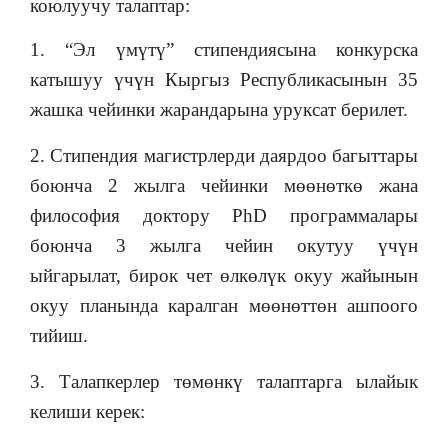
коюлуучу талаптар:
1. “Эл үмүтү” стипендиясына конкурска
катышуу үчүн Кыргыз Республикасынын 35
жашка чейинки жарандарына уруксат берилет.
2. Стипендия магистрлерди даярдоо багыттары
боюнча 2 жылга чейинки мөөнөткө жана
философия доктору PhD программалары
боюнча 3 жылга чейин окутуу үчүн
ыйгарылат, бирок чет өлкөлүк окуу жайынын
окуу планында каралган мөөнөттөн ашпоого
тийиш.
3. Талапкерлер төмөнкү талаптарга ылайык
келиши керек: