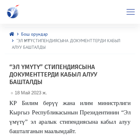
Бош орундар
“ЭЛ ҮМҮТҮ” СТИПЕНДИЯСЫНА ДОКУМЕНТТЕРДИ КАБЫЛ
АЛУУ БАШТАЛДЫ
“ЭЛ ҮМҮТҮ” СТИПЕНДИЯСЫНА
ДОКУМЕНТТЕРДИ КАБЫЛ АЛУУ
БАШТАЛДЫ
18 Май 2023 ж.
КР Билим берүү жана илим министрлиги
Кыргыз Республикасынын Президентинин
“Эл
үмүтү” эл аралык стипендиясына кабыл алуу
башталганын маалымдайт.