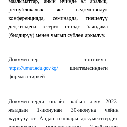
маалыматтар, анын ичинде эл аралык,
республикалык же ведомстволук
конференцияда, семинарда, тиешелүү
деңгээлдеги тегерек столдо баяндама
(билдирүү) менен чыгып сүйлөө аркылуу.
Документтер топтомун:
https://umut.edu.gov.kg/
шилтемесиндеги
формага тиркейт.
Документтерди онлайн кабыл алуу 2023-
жылдын 1-июнунан 30-июнуна чейин
жүргүзүлөт. Андан тышкары документтердин
оригиналын министрликтин 3-кабатында