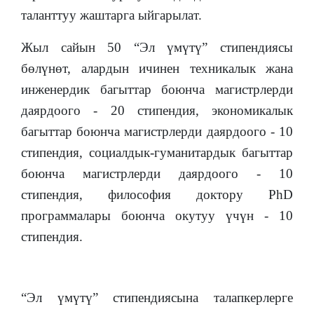
таланттуу жаштарга ыйгарылат.
Жыл сайын 50 “Эл үмүтү” стипендиясы
бөлүнөт, алардын ичинен техникалык жана
инженердик багыттар боюнча магистрлерди
даярдоого - 20 стипендия, экономикалык
багыттар боюнча магистрлерди даярдоого - 10
стипендия, социалдык-гуманитардык багыттар
боюнча магистрлерди даярдоого - 10
стипендия, философия доктору PhD
программалары боюнча окутуу үчүн - 10
стипендия.
“Эл үмүтү” стипендиясына талапкерлерге