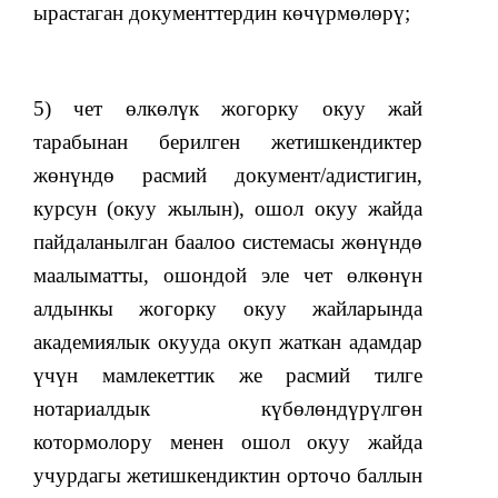
ырастаган документтердин көчүрмөлөрү;
5) чет өлкөлүк жогорку окуу жай
тарабынан берилген жетишкендиктер
жөнүндө расмий документ/адистигин,
курсун (окуу жылын), ошол окуу жайда
пайдаланылган баалоо системасы жөнүндө
маалыматты, ошондой эле чет өлкөнүн
алдынкы жогорку окуу жайларында
академиялык окууда окуп жаткан адамдар
үчүн мамлекеттик же расмий тилге
нотариалдык күбөлөндүрүлгөн
котормолору менен ошол окуу жайда
учурдагы жетишкендиктин орточо баллын