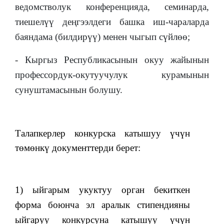
ведомстволук конференцияда, семинарда,
тиешелүү деңгээлдеги башка иш-чараларда
баяндама (билдирүү) менен чыгып сүйлөө;
- Кыргыз Республикасынын окуу жайынын
профессордук-окутуучулук курамынын
сунуштамасынын болушу.
Талапкерлер конкурска катышуу үчүн
төмөнкү документтерди берет:
1) ыйгарым укуктуу орган бекиткен
форма боюнча эл аралык стипендияны
ыйгаруу конкурсуна катышуу үчүн