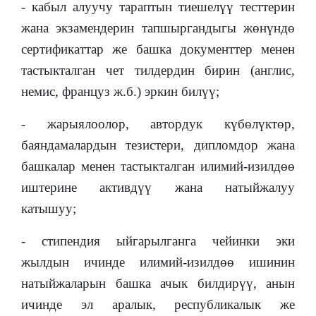
- кабыл алуучу тараптын тиешелүү тесттерин
жана экзамендерин тапшыргандыгы жөнүндө
сертификаттар же башка документтер менен
тастыкталган чет тилдердин бирин (англис,
немис, француз ж.б.) эркин билүү;
- жарыялоолор, автордук күбөлүктөр,
баяндамалардын тезистери, дипломдор жана
башкалар менен тастыкталган илимий-изилдөө
иштерине активдүү жана натыйжалуу
катышуу;
- стипендия ыйгарылганга чейинки эки
жылдын ичинде илимий-изилдөө ишинин
натыйжаларын башка ачык билдирүү, анын
ичинде эл аралык, республикалык же