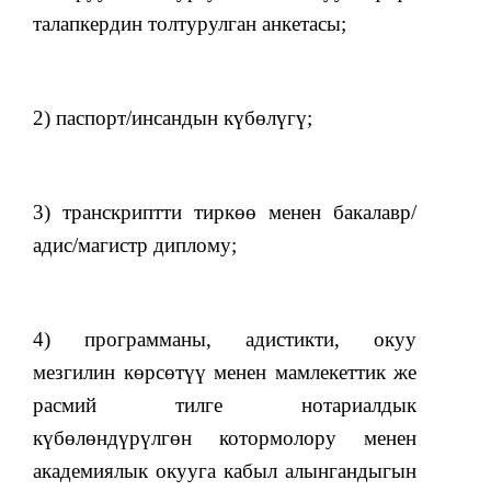
талапкердин толтурулган анкетасы;
2) паспорт/инсандын күбөлүгү;
3) транскриптти тиркөө менен бакалавр/
адис/магистр диплому;
4) программаны, адистикти, окуу
мезгилин көрсөтүү менен мамлекеттик же
расмий тилге нотариалдык
күбөлөндүрүлгөн котормолору менен
академиялык окууга кабыл алынгандыгын