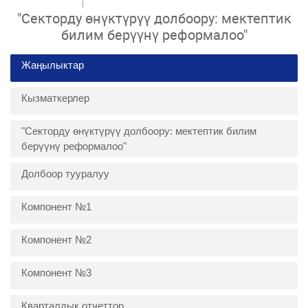
"Секторду өнүктүрүү долбоору: мектептик
билим берүүнү реформалоо"
Жаңылыктар
Кызматкерлер
"Секторду өнүктүрүү долбоору: мектептик билим
берүүнү реформалоо"
Долбоор тууралуу
Компонент №1
Компонент №2
Компонент №3
Кварталдык отчеттор