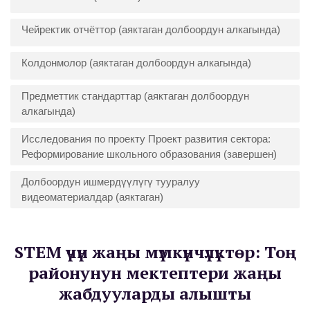
Чейректик отчёттор (аяктаган долбоордун алкагында)
Колдонмолор (аяктаган долбоордун алкагында)
Предметтик стандарттар (аяктаган долбоордун
алкагында)
Исследования по проекту Проект развития сектора:
Реформирование школьного образования (завершен)
Долбоордун ишмердүүлүгү тууралуу
видеоматериалдар (аяктаган)
STEM үчүн жаңы мүмкүнчүлүктөр: Тоң
районунун мектептери жаңы
жабдууларды алышты