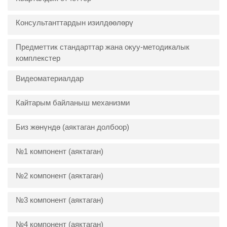
Консультанттардын изилдөөлөрү
Предметтик стандарттар жана окуу-методикалык
комплекстер
Видеоматериалдар
Кайтарым байланыш механизми
Биз жөнүндө (аяктаган долбоор)
№1 компонент (аяктаган)
№2 компонент (аяктаган)
№3 компонент (аяктаган)
№4 компонент (аяктаган)