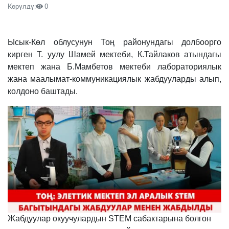
Көрүлдү:
0
Ысык-Көл облусунун Тоң районундагы долбоорго
кирген Т. уулу Шамей мектеби, К.Тайлаков атындагы
мектеп жана Б.Мамбетов мектеби лабораториялык
жана маалымат-коммуникациялык жабдууларды алып,
колдоно баштады.
Жабдуулар окуучулардын STEM сабактарына болгон