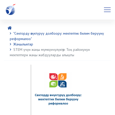
"Секторду өнүктүрүү долбоору: мектептик билим берүүнү
реформалоо"
Жаңылыктар
STEM үчүн жаңы мүмкүнчүлүктөр: Тоң районунун
мектептери жаңы жабдууларды алышты