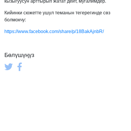
кызыгуусун арттырып жатат дейт, мугалимдер.
Кийинки сюжетте ушул теманын тегерегинде сөз
болмокчу:
https://www.facebook.com/share/p/18BakAjnbR/
Бөлүшүңүз