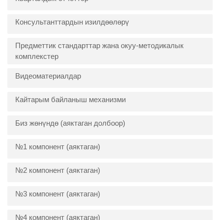
Консультанттардын изилдөөлөрү
Предметтик стандарттар жана окуу-методикалык
комплекстер
Видеоматериалдар
Кайтарым байланыш механизми
Биз жөнүндө (аяктаган долбоор)
№1 компонент (аяктаган)
№2 компонент (аяктаган)
№3 компонент (аяктаган)
№4 компонент (аяктаган)