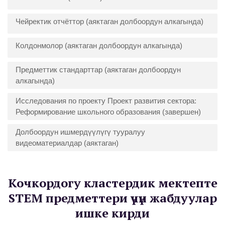
Чейректик отчёттор (аяктаган долбоордун алкагында)
Колдонмолор (аяктаган долбоордун алкагында)
Предметтик стандарттар (аяктаган долбоордун
алкагында)
Исследования по проекту Проект развития сектора:
Реформирование школьного образования (завершен)
Долбоордун ишмердүүлүгү тууралуу
видеоматериалдар (аяктаган)
Кочкордогу кластердик мектепте
STEM предметтери үчүн жабдуулар
ишке кирди