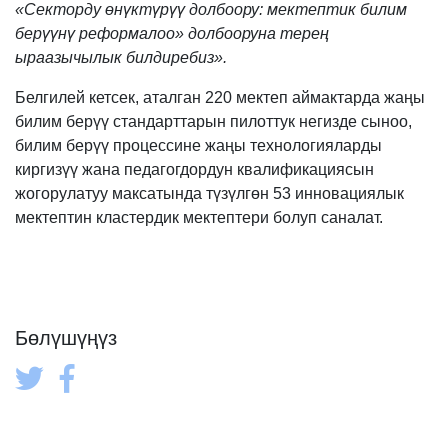
«Секторду өнүктүрүү долбоору: мектептик билим
берүүнү реформалоо» долбооруна терең
ыраазычылык билдиребиз».
Белгилей кетсек, аталган 220 мектеп аймактарда жаңы
билим берүү стандарттарын пилоттук негизде сыноо,
билим берүү процессине жаңы технологияларды
киргизүү жана педагогдордун квалификациясын
жогорулатуу максатында түзүлгөн 53 инновациялык
мектептин кластердик мектептери болуп саналат.
Бөлүшүңүз