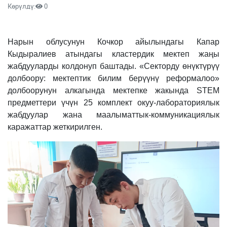
Көрүлдү:
0
Нарын облусунун Кочкор айылындагы Капар
Кыдыралиев атындагы кластердик мектеп жаңы
жабдууларды колдонуп баштады. «Секторду өнүктүрүү
долбоору: мектептик билим берүүнү реформалоо»
долбоорунун алкагында мектепке жакында STEM
предметтери үчүн 25 комплект окуу-лабораториялык
жабдуулар жана маалыматтык-коммуникациялык
каражаттар жеткирилген.