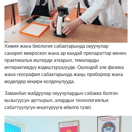
Химия жана биология сабактарында окуучулар
санарип микроскоп жана ар кандай препараттар менен
практикалык иштерди аткарып, темаларды
интерактивдүү өздөштүрүшүүдө. Ошондой эле физика
жана география сабактарында жаңы приборлор жана
моделдер кеңири колдонулууда.
Заманбап жабдуулар окуучулардын сабакка болгон
кызыгуусун арттырып, алардын технологиялык
сабаттуулугун өнүктүрүүгө өбөлгө түзөт.