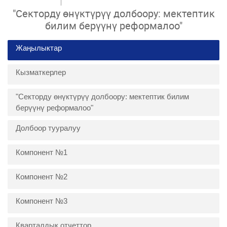
"Секторду өнүктүрүү долбоору: мектептик
билим берүүнү реформалоо"
Жаңылыктар
Кызматкерлер
"Секторду өнүктүрүү долбоору: мектептик билим
берүүнү реформалоо"
Долбоор тууралуу
Компонент №1
Компонент №2
Компонент №3
Кварталдык отчеттор