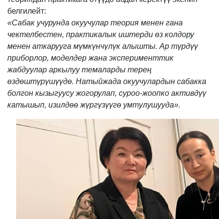
белгилейт:
«Сабак учурунда окуучулар теория менен гана
чектелбестен, практикалык иштерди өз колдору
менен аткарууга мүмкүнчүлүк алышты. Ар түрдүү
приборлор, моделдер жана эксперименттик
жабдуулар аркылуу темаларды терең
өздөштүрүшүүдө. Натыйжада окуучулардын сабакка
болгон кызыгуусу жогорулап, суроо-жоопко активдүү
катышып, изилдөө жүргүзүүгө умтулушууда».