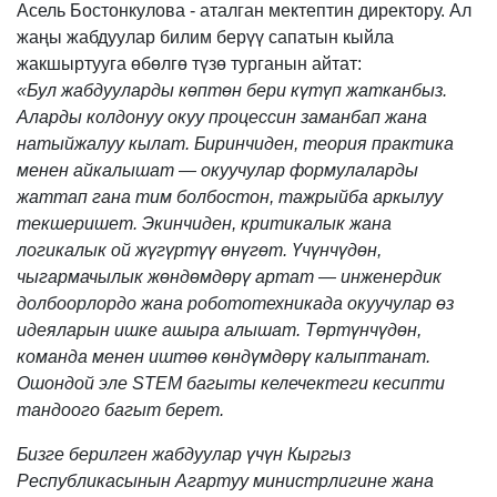
Асель Бостонкулова - аталган мектептин директору. Ал
жаңы жабдуулар билим берүү сапатын кыйла
жакшыртууга өбөлгө түзө турганын айтат:
«Бул жабдууларды көптөн бери күтүп жатканбыз.
Аларды колдонуу окуу процессин заманбап жана
натыйжалуу кылат. Биринчиден, теория практика
менен айкалышат — окуучулар формулаларды
жаттап гана тим болбостон, тажрыйба аркылуу
текшеришет. Экинчиден, критикалык жана
логикалык ой жүгүртүү өнүгөт. Үчүнчүдөн,
чыгармачылык жөндөмдөрү артат — инженердик
долбоорлордо жана робототехникада окуучулар өз
идеяларын ишке ашыра алышат. Төртүнчүдөн,
команда менен иштөө көндүмдөрү калыптанат.
Ошондой эле STEM багыты келечектеги кесипти
тандоого багыт берет.
Бизге берилген жабдуулар үчүн Кыргыз
Республикасынын Агартуу министрлигине жана