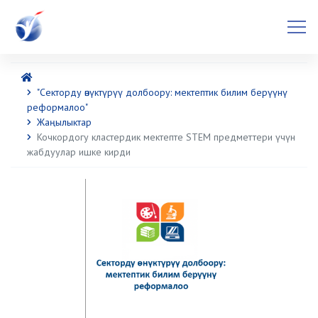
"Секторду өнүктүрүү долбоору: мектептик билим берүүнү
реформалоо"
Жаңылыктар
Кочкордогу кластердик мектепте STEM предметтери үчүн
жабдуулар ишке кирди