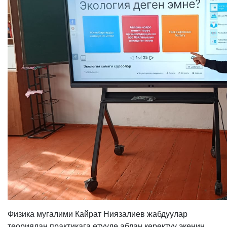
Физика мугалими Кайрат Ниязалиев жабдуулар
теориядан практикага өтүүдө абдан керектүү экенин