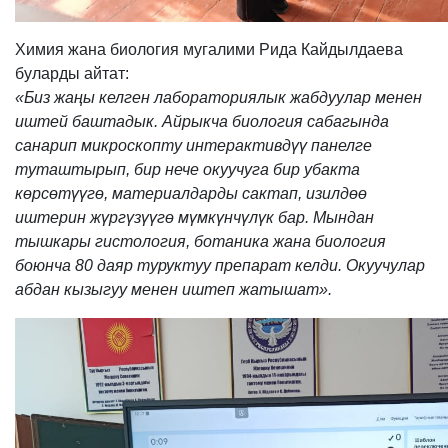
Химия жана биология мугалими Рида Кайдылдаева
буларды айтат:
«Биз жаңы келген лабораториялык жабдуулар менен
иштей баштадык. Айрыкча биология сабагында
санарип микроскопту интерактивдүү панелге
туташтырып, бир нече окуучуга бир убакта
көрсөтүүгө, материалдарды сактап, изилдөө
иштерин жүргүзүүгө мүмкүнчүлүк бар. Мындан
тышкары гистология, ботаника жана биология
боюнча 80 даяр туруктуу препарат келди. Окуучулар
абдан кызыгуу менен иштеп жатышат».