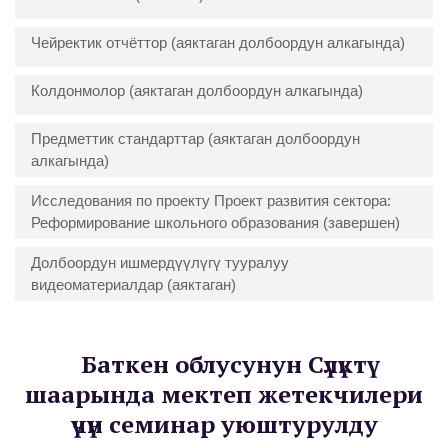
Чейректик отчёттор (аяктаган долбоордун алкагында)
Колдонмолор (аяктаган долбоордун алкагында)
Предметтик стандарттар (аяктаган долбоордун
алкагында)
Исследования по проекту Проект развития сектора:
Реформирование школьного образования (завершен)
Долбоордун ишмердүүлүгү тууралуу
видеоматериалдар (аяктаган)
Баткен облусунун Сүлүктү
шаарында мектеп жетекчилери
үчүн семинар уюштурулду