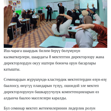
Иш-чара
га
шаардык билим берүү бөлүмүнүн
кызматкерлери, шаардагы
8 мектептин директорлору жана
директорлордун окуу иштери боюнча орун басарлары
катышты.
Семинардын жүрүшүндө кластердик мектептердин өзүн-өзү
баалоосу, өнүгүү пландарын түзүү, ошондой эле мектеп
директорлорунун башкаруучулук компетенцияларын өз
алдынча баалоо маселелери каралды.
Бул семинар мектеп жетекчилеринин лидерлик ролун