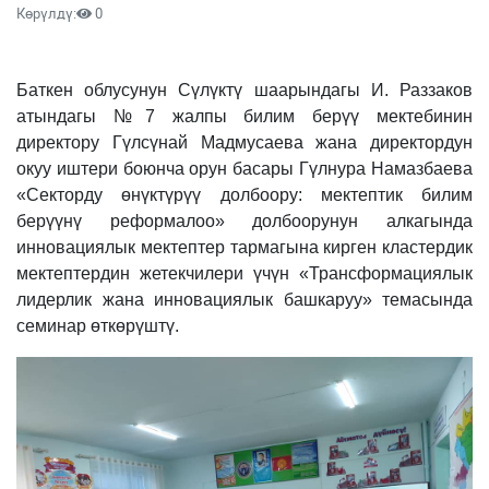
Көрүлдү:
0
Баткен облусунун Сүлүктү шаарындагы И. Раззаков
атындагы №7 жалпы билим берүү мектебинин
директору Гүлсүнай Мадмусаева жана директордун
окуу иштери боюнча орун басары Гүлнура Намазбаева
«Секторду өнүктүрүү долбоору: мектептик билим
берүүнү реформалоо» долбоорунун алкагында
инновациялык мектептер тармагына кирген кластердик
мектептердин жетекчилери үчүн «Трансформациялык
лидерлик жана инновациялык башкаруу» темасында
семинар өткөрүштү.