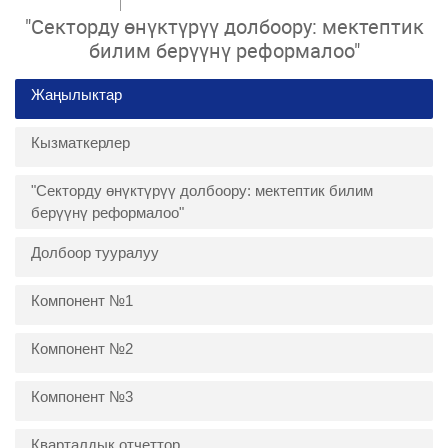
"Секторду өнүктүрүү долбоору: мектептик
билим берүүнү реформалоо"
Жаңылыктар
Кызматкерлер
"Секторду өнүктүрүү долбоору: мектептик билим
берүүнү реформалоо"
Долбоор тууралуу
Компонент №1
Компонент №2
Компонент №3
Кварталдык отчеттор