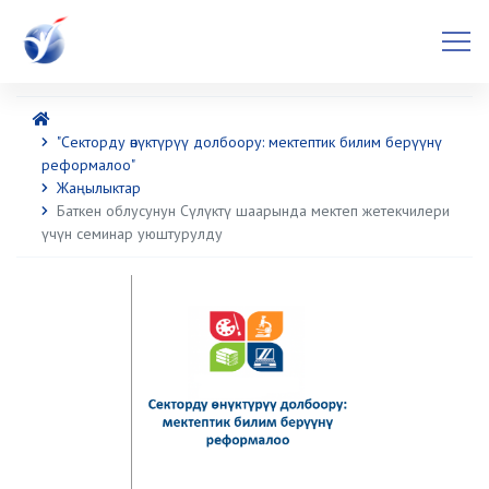
"Секторду өнүктүрүү долбоору: мектептик билим берүүнү
реформалоо"
Жаңылыктар
Баткен облусунун Сүлүктү шаарында мектеп жетекчилери
үчүн семинар уюштурулду