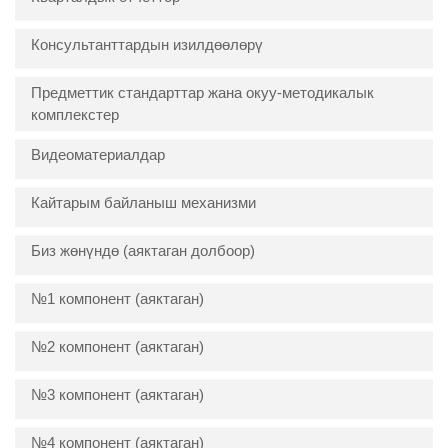
Консультанттардын изилдөөлөрү
Предметтик стандарттар жана окуу-методикалык
комплекстер
Видеоматериалдар
Кайтарым байланыш механизми
Биз жөнүндө (аяктаган долбоор)
№1 компонент (аяктаган)
№2 компонент (аяктаган)
№3 компонент (аяктаган)
№4 компонент (аяктаган)