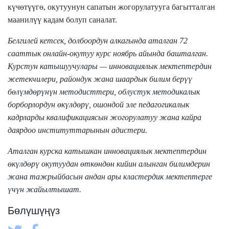
күчөтүүгө, окутуунун сапатын жогорулатууга багытталган
маанилүү кадам болуп саналат.
Белгилей кетсек, долбоордун алкагында аталган
72
сааттык онлайн-окутуу курс ноябрь айында башталган.
Курстун катышуучулары — инновациялык мектептердин
жетекчилери, райондук жана шаардык билим берүү
бөлүмдөрүнүн методисттери, облустук методикалык
борборлордун өкүлдөрү, ошондой эле педагогикалык
кадрларды квалификациясын жогорулатуу жана кайра
даярдоо институттарынын адистери.
Аталган курска катышкан инновациялык мектептердин
өкүлдөрү окутуудан өткөндөн кийин алынган билимдерин
жана тажрыйбасын андан ары кластердик мектептер
ге
үчүн жайылтышат.
Бөлүшүңүз