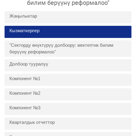
билим берүүнү реформалоо"
Жаңылыктар
Кызматкерлер
"Секторду өнүктүрүү долбоору: мектептик билим
берүүнү реформалоо"
Долбоор тууралуу
Компонент №1
Компонент №2
Компонент №3
Кварталдык отчеттор