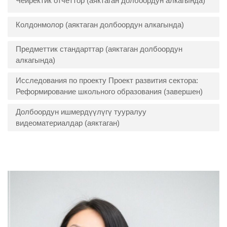
Чейректик отчёттор (аяктаган долбоордун алкагында)
Колдонмолор (аяктаган долбоордун алкагында)
Предметтик стандарттар (аяктаган долбоордун
алкагында)
Исследования по проекту Проект развития сектора:
Реформирование школьного образования (завершен)
Долбоордун ишмердүүлүгү тууралуу
видеоматериалдар (аяктаган)