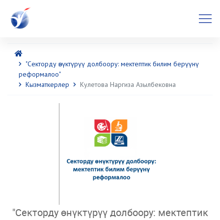
"Секторду өнүктүрүү долбоору: мектептик билим берүүнү
реформалоо"
Кызматкерлер
Кулетова Наргиза Азылбековна
"Секторду өнүктүрүү долбоору: мектептик