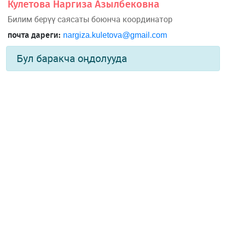
Кулетова Наргиза Азылбековна
Билим берүү саясаты боюнча координатор
почта дареги:
nargiza.kuletova@gmail.com
Бул баракча оңдолууда