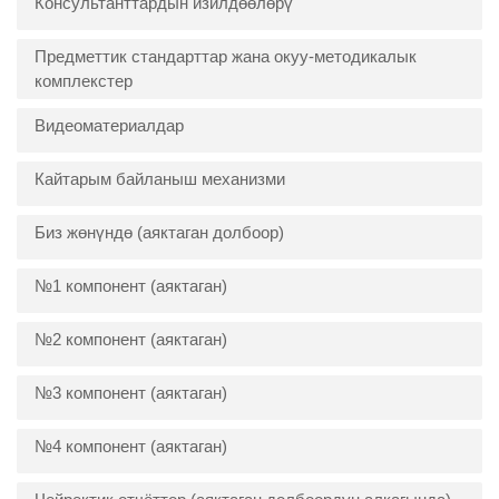
Консультанттардын изилдөөлөрү
Предметтик стандарттар жана окуу-методикалык
комплекстер
Видеоматериалдар
Кайтарым байланыш механизми
Биз жөнүндө (аяктаган долбоор)
№1 компонент (аяктаган)
№2 компонент (аяктаган)
№3 компонент (аяктаган)
№4 компонент (аяктаган)