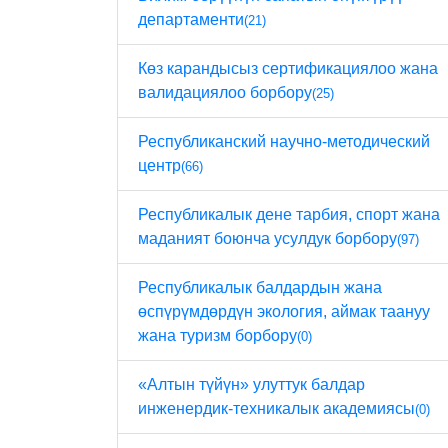
департаменти
(21)
Көз карандысыз сертификациялоо жана
валидациялоо борбору
(25)
Республиканский научно-методический
центр
(66)
Республикалык дене тарбия, спорт жана
маданият боюнча усулдук борбору
(97)
Республикалык балдардын жана
өспүрүмдөрдүн экология, аймак таануу
жана туризм борбору
(0)
«Алтын түйүн» улуттук балдар
инженердик-техникалык академиясы
(0)