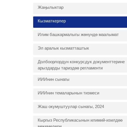
Жаңылыктар
Кызматкерлер
Илим башкармалыгы жөнүндө маалымат
Эл аралык кызматташтык
Долбоорлордун конкурсдук документтерине
арыздарды тариздөө регламенти
ИИИнин сынагы
ИИИнин темаларынын тизмеси
Жаш окумуштуулар сынагы, 2024
Кыргыз Республикасынын илимий-изилдөө
мекемелери