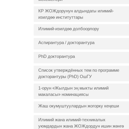
КР ЖОЖдорунун алдындагы илимий-
изилдөө институттары
Илимий-изилдөө долбоорлору
Аспирантура / докторантура
PhD докторантура
Список утверждённых тем по программе
докторантуры (PhD) ОшГУ
1-орун «Жылдын эң мыкты илимий
макаласы» номинациясы
Жаш окумуштуулардын жогорку кеңеши
Илимий жана илимий-техникалык
уюмдардын жана ЖОЖдордун ишин жөнгө