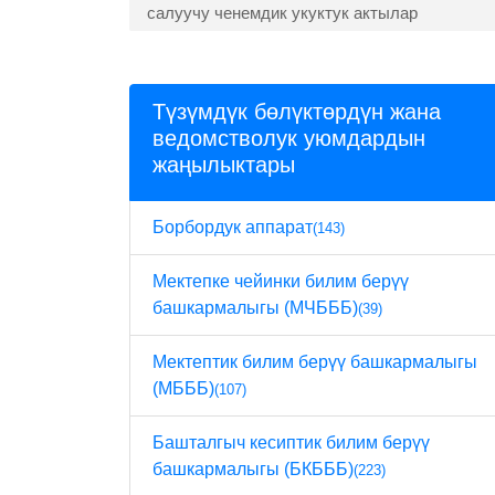
салуучу ченемдик укуктук актылар
Түзүмдүк бөлүктөрдүн жана
ведомстволук уюмдардын
жаңылыктары
Борбордук аппарат
(143)
Мектепке чейинки билим берүү
башкармалыгы (МЧБББ)
(39)
Мектептик билим берүү башкармалыгы
(МБББ)
(107)
Башталгыч кесиптик билим берүү
башкармалыгы (БКБББ)
(223)