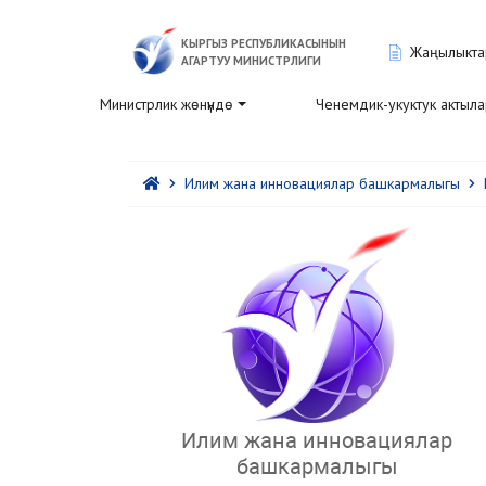
КЫРГЫЗ РЕСПУБЛИКАСЫНЫН
Жаңылыкта
АГАРТУУ МИНИСТРЛИГИ
Министрлик жөнүндө
Ченемдик-укуктук актыл
Илим жана инновациялар башкармалыгы
Илим жана инновациялар
башкармалыгы