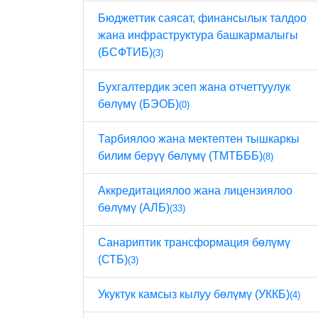
Бюджеттик саясат, финансылык талдоо
жана инфраструктура башкармалыгы
(БСФТИБ)
(3)
Бухгалтердик эсеп жана отчеттуулук
бөлүмү (БЭОБ)
(0)
Тарбиялоо жана мектептен тышкаркы
билим берүү бөлүмү (ТМТБББ)
(8)
Аккредитациялоо жана лицензиялоо
бөлүмү (АЛБ)
(33)
Санариптик трансформация бөлүмү
(СТБ)
(3)
Укуктук камсыз кылуу бөлүмү (УККБ)
(4)