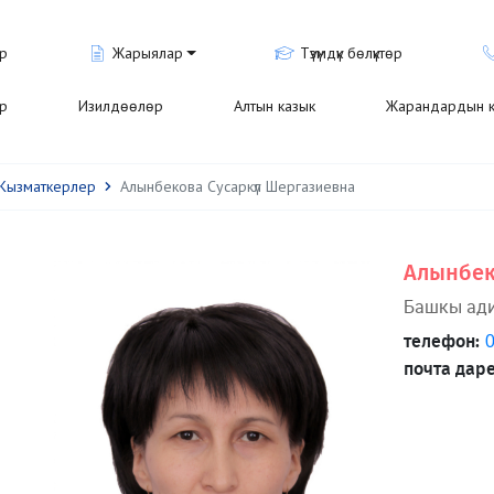
р
Жарыялар
Түзүмдүк бөлүктөр
ар
Изилдөөлөр
Алтын казык
Жарандардын к
Кызматкерлер
Алынбекова Сусаркүл Шергазиевна
Алынбек
Башкы ад
телефон:
0
почта даре