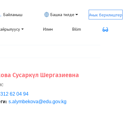
Байланыш
Башка тилде
Ачык берилиштер
айрылуусу
Илим
Bilim
ова Сусаркүл Шергазиевна
ис
312 62 04 94
ги:
s.alymbekova@edu.gov.kg