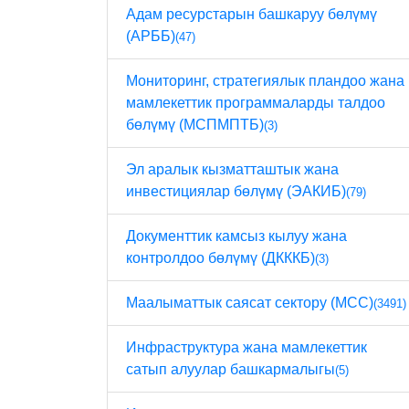
Адам ресурстарын башкаруу бөлүмү
(АРББ)
(47)
Мониторинг, стратегиялык пландоо жана
мамлекеттик программаларды талдоо
бөлүмү (МСПМПТБ)
(3)
Эл аралык кызматташтык жана
инвестициялар бөлүмү (ЭАКИБ)
(79)
Документтик камсыз кылуу жана
контролдоо бөлүмү (ДКККБ)
(3)
Маалыматтык саясат сектору (МСС)
(3491)
Инфраструктура жана мамлекеттик
сатып алуулар башкармалыгы
(5)