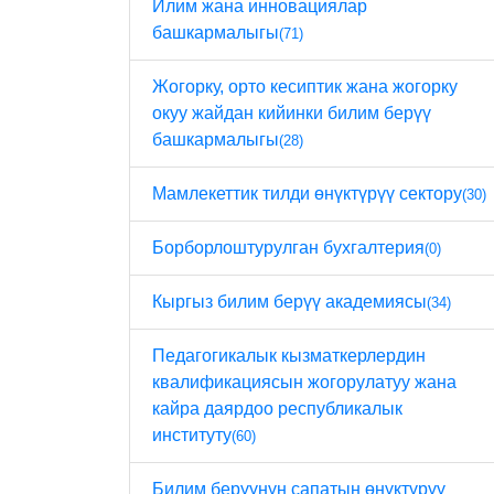
Илим жана инновациялар
башкармалыгы
(71)
Жогорку, орто кесиптик жана жогорку
окуу жайдан кийинки билим берүү
башкармалыгы
(28)
Мамлекеттик тилди өнүктүрүү сектору
(30)
Борборлоштурулган бухгалтерия
(0)
Кыргыз билим берүү академиясы
(34)
Педагогикалык кызматкерлердин
квалификациясын жогорулатуу жана
кайра даярдоо республикалык
институту
(60)
Билим берүүнүн сапатын өнүктүрүү