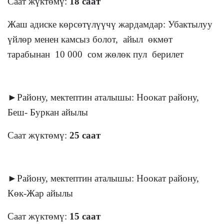
Саат жүктөмү:
18 саат
Жаш адиске көрсөтүлүүчү жардамдар: Убактылуу
үйлөр менен камсыз болот, айыл өкмөт
тарабынан 10 000 сом жөлөк пул берилет
►Району, мектептин аталышы: Ноокат району,
Беш- Буркан айылы
Саат жүктөмү:
25 саат
►Району, мектептин аталышы: Ноокат району,
Көк-Жар айылы
Саат жүктөмү:
15 саат