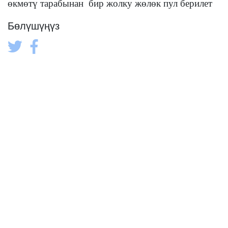
өкмөтү тарабынан бир жолку жөлөк пул берилет
Бөлүшүңүз