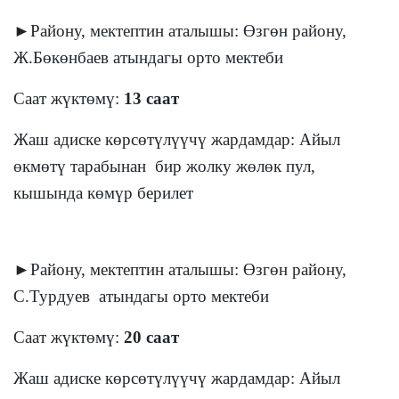
►Району, мектептин аталышы: Өзгөн району,
Ж.Бөкөнбаев атындагы орто мектеби
Саат жүктөмү:
13 саат
Жаш адиске көрсөтүлүүчү жардамдар: Айыл
өкмөтү тарабынан бир жолку жөлөк пул,
кышында көмүр берилет
►Району, мектептин аталышы: Өзгөн району,
С.Турдуев атындагы орто мектеби
Саат жүктөмү:
20 саат
Жаш адиске көрсөтүлүүчү жардамдар: Айыл