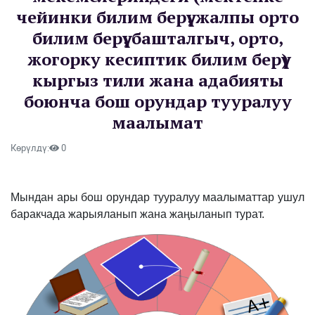
чейинки билим берүү, жалпы орто
билим берүү, башталгыч, орто,
жогорку кесиптик билим берүү)
кыргыз тили жана адабияты
боюнча бош орундар тууралуу
маалымат
Көрүлдү:
0
Мындан ары бош орундар тууралуу маалыматтар ушул
баракчада жарыяланып жана жаңыланып турат.