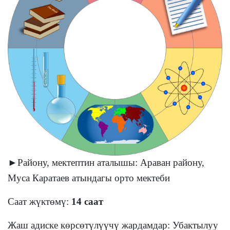
►Району, мектептин аталышы: Араван району,
Муса Каратаев атындагы орто мектеби
Саат жүктөмү:
14 саат
Жаш адиске көрсөтүлүүчү жардамдар: Убактылуу