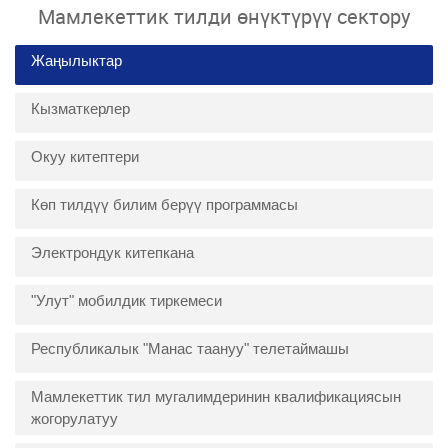
Мамлекеттик тилди өнүктүрүү сектору
Жаңылыктар
Кызматкерлер
Окуу китептери
Көп тилдүү билим берүү программасы
Электрондук китепкана
"Улут" мобилдик тиркемеси
Республикалык "Манас таануу" телетаймашы
Мамлекеттик тил мугалимдеринин квалификациясын
жогорулатуу