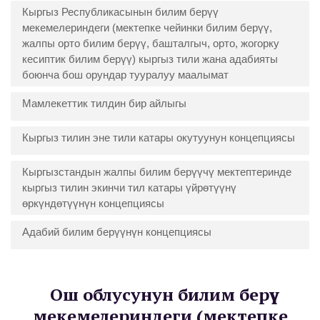
Кыргыз Республикасынын билим берүү
мекемелериндеги (мектепке чейинки билим берүү,
жалпы орто билим берүү, башталгыч, орто, жогорку
кесиптик билим берүү) кыргыз тили жана адабияты
боюнча бош орундар тууралуу маалымат
Мамлекеттик тилдин бир айлыгы
Кыргыз тилин эне тили катары окутуунун концепциясы
Кыргызстандын жалпы билим берүүчү мектептеринде
кыргыз тилин экинчи тил катары үйрөтүүнү
өркүндөтүүнүн концепциясы
Адабий билим берүүнүн концепциясы
Ош облусунун билим берүү
мекемелериндеги (мектепке