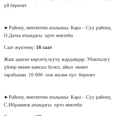
үй берилет
►Району, мектептин аталышы: Кара – Суу району,
О.Датка атындагы орто мектеби
Саат жүктөмү:
18 саат
Жаш адиске көрсөтүлүүчү жардамдар: Убактылуу
үйлөр менен камсыз болот, айыл өкмөт
тарабынан 10 000 сом жөлөк пул берилет
►Району, мектептин аталышы: Кара – Суу району,
С.Ибраимов атындагы орто мектеби