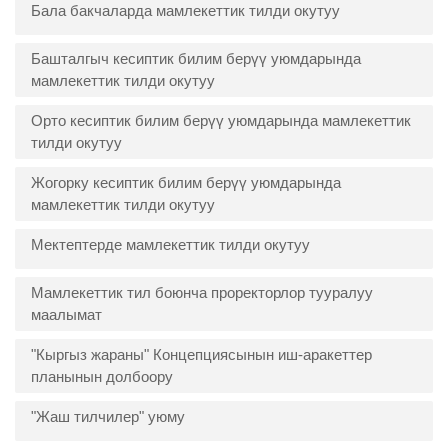
Бала бакчаларда мамлекеттик тилди окутуу
Башталгыч кесиптик билим берүү уюмдарында
мамлекеттик тилди окутуу
Орто кесиптик билим берүү уюмдарында мамлекеттик
тилди окутуу
Жогорку кесиптик билим берүү уюмдарында
мамлекеттик тилди окутуу
Мектептерде мамлекеттик тилди окутуу
Мамлекеттик тил боюнча проректорлор тууралуу
маалымат
"Кыргыз жараны" Концепциясынын иш-аракеттер
планынын долбоору
"Жаш тилчилер" уюму