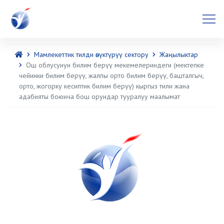
Мамлекеттик тилди өнүктүрүү сектору
Жаңылыктар
Ош облусунун билим берүү мекемелериндеги (мектепке
чейинки билим берүү, жалпы орто билим берүү, башталгыч,
орто, жогорку кесиптик билим берүү) кыргыз тили жана
адабияты боюнча бош орундар тууралуу маалымат