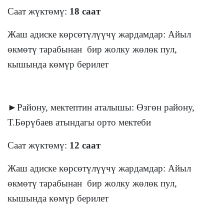
Саат жүктөмү:
18 саат
Жаш адиске көрсөтүлүүчү жардамдар: Айыл
өкмөтү тарабынан бир жолку жөлөк пул,
кышында көмүр берилет
►Району, мектептин аталышы: Өзгөн району,
Т.Бөрүбаев атындагы орто мектеби
Саат жүктөмү:
12 саат
Жаш адиске көрсөтүлүүчү жардамдар: Айыл
өкмөтү тарабынан бир жолку жөлөк пул,
кышында көмүр берилет