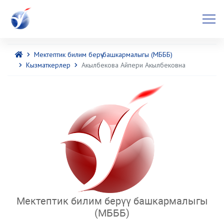
Мектептик билим берүү башкармалыгы (МБББ)
Кызматкерлер
Акылбекова Айпери Акылбековна
Мектептик билим берүү башкармалыгы
(МБББ)