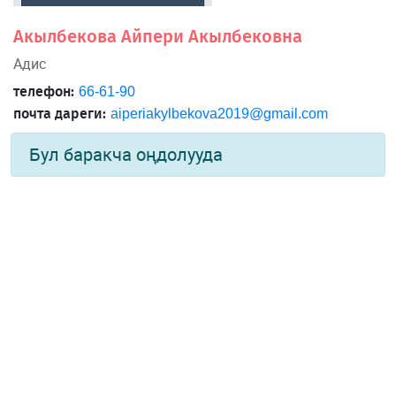
Акылбекова Айпери Акылбековна
Адис
телефон:
66-61-90
почта дареги:
aiperiakylbekova2019@gmail.com
Бул баракча оңдолууда