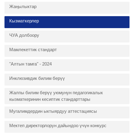
Жаңылыктар
Кызматкерлер
ЧУА долбоору
Мамлекеттик стандарт
"Алтын тамга" - 2024
Инклюзивдик билим берүү
Жалпы билим берүү уюмунун педагогикалык
кызматкеринин кесиптик стандарттары
Мугалимдердин ыктыярдуу аттестациясы
Мектеп директорлорун дайындоо үчүн конкурс