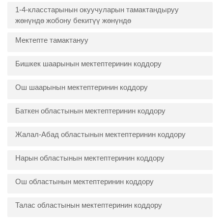
1-4-класстарынын окуучуларын тамактандыруу
жөнүндө жобону бекитүү жөнүндө
Мектепте тамактануу
Бишкек шаарынын мектептеринин коддору
Ош шаарынын мектептеринин коддору
Баткен областынын мектептеринин коддору
Жалал-Абад областынын мектептеринин коддору
Нарын областынын мектептеринин коддору
Ош областынын мектептеринин коддору
Талас областынын мектептеринин коддору