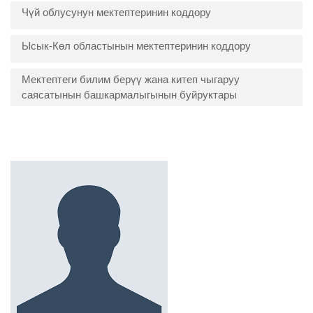
Чүй облусунун мектептеринин коддору
Ысык-Көл областынын мектептеринин коддору
Мектептеги билим берүү жана китеп чыгаруу
саясатынын башкармалыгынын буйруктары