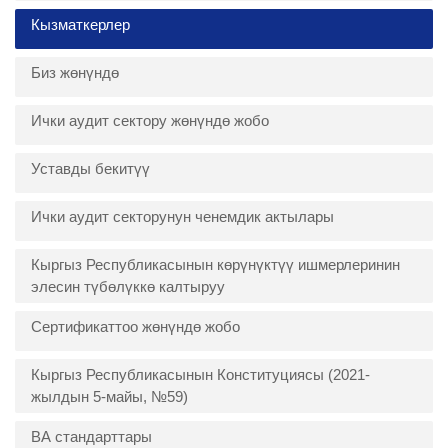
Кызматкерлер
Биз жөнүндө
Ички аудит сектору жөнүндө жобо
Уставды бекитүү
Ички аудит секторунун ченемдик актылары
Кыргыз Республикасынын көрүнүктүү ишмерлеринин
элесин түбөлүккө калтыруу
Сертификаттоо жөнүндө жобо
Кыргыз Республикасынын Конституциясы (2021-
жылдын 5-майы, №59)
ВА стандарттары