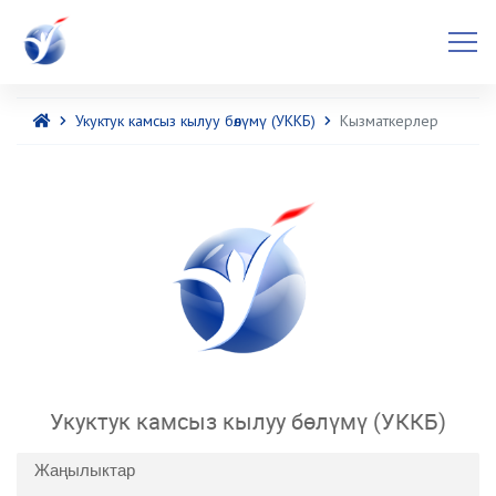
Укуктук камсыз кылуу бөлүмү (УККБ)
Кызматкерлер
Укуктук камсыз кылуу бөлүмү (УККБ)
Жаңылыктар