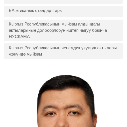
ВА этикалык стандарттары
Кыргыз Республикасынын мыйзам алдындагы
актыларынын долбоорлорун иштеп чыгуу боюнча
НУСКАМА
Кыргыз Республикасынын ченемдик укуктук актылары
жөнүндө мыйзам