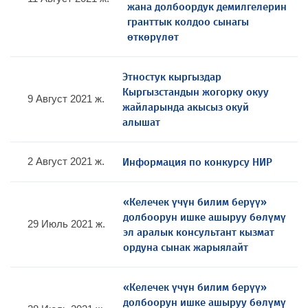
жана долбоордук демилгелерин
гранттык колдоо сынагы
өткөрүлөт
Этностук кыргыздар
Кыргызстандын жогорку окуу
9 Август 2021 ж.
жайларында акысыз окуй
алышат
Информация по конкурсу НИР
2 Август 2021 ж.
«Келечек үчүн билим берүү»
долбоорун ишке ашыруу бөлүмү
29 Июль 2021 ж.
эл аралык консультант кызмат
ордуна сынак жарыялайт
«Келечек үчүн билим берүү»
долбоорун ишке ашыруу бөлүмү