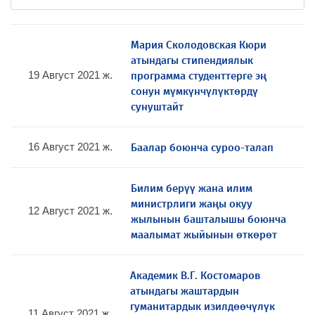
Мария Сколодовская Кюри
атындагы стипендиялык
программа студенттерге эң
19 Август 2021 ж.
сонун мүмкүнчүлүктөрдү
сунуштайт
Баалар боюнча суроо-талап
16 Август 2021 ж.
Билим берүү жана илим
министрлиги жаңы окуу
12 Август 2021 ж.
жылынын башталышы боюнча
маалымат жыйынын өткөрөт
Академик В.Г. Костомаров
атындагы жаштардын
гуманитардык изилдөөчүлүк
11 Август 2021 ж.