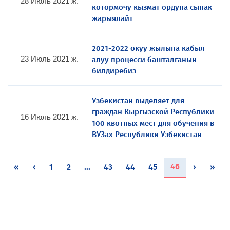
28 Июль 2021 ж.
котормочу кызмат ордуна сынак
жарыялайт
2021-2022 окуу жылына кабыл
алуу процесси башталганын
23 Июль 2021 ж.
билдиребиз
Узбекистан выделяет для
граждан Кыргызской Республики
16 Июль 2021 ж.
100 квотных мест для обучения в
ВУЗах Республики Узбекистан
(current)
46
«
‹
1
2
...
43
44
45
›
»