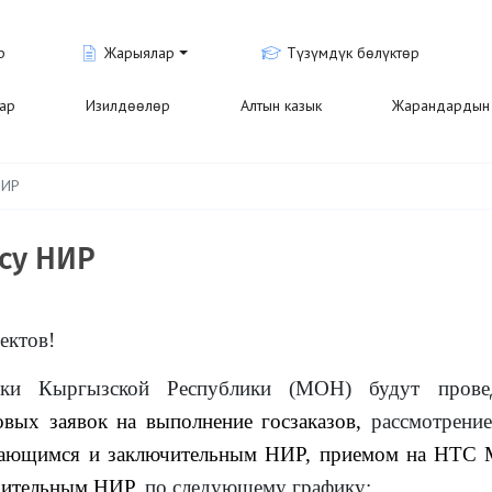
р
Жарыялар
Түзүмдүк бөлүктөр
лар
Изилдөөлөр
Алтын казык
Жарандардын 
НИР
су НИР
ектов!
уки Кыргызской Республики (МОН) будут прове
вых заявок на выполнение госзаказов,
рассмотрени
лжающимся и заключительным НИР, приемом на НТС
чительным НИР,
по следующему графику: