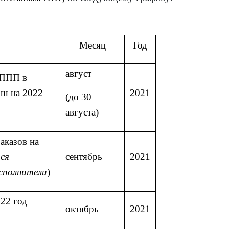
Месяц
Год
август
 ППП в
Ош на 2022
2021
(до 30
августа)
аказов на
ся
сентябрь
2021
исполнители
)
22 год
октябрь
2021