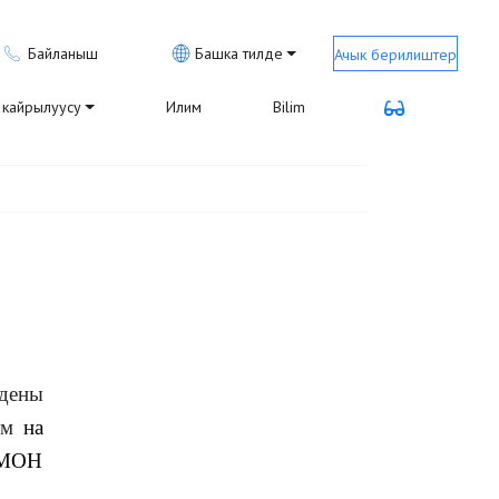
Байланыш
Башка тилде
Ачык берилиштер
кайрылуусу
Илим
Bilim
дены
ем
на
 МОН