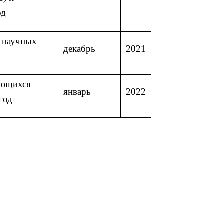
од
х научных
декабрь
2021
ающихся
январь
2022
год