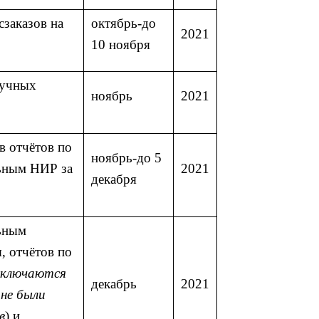
сзаказов на
октябрь-до
2021
10 ноября
аучных
ноябрь
2021
в отчётов по
ноябрь-до 5
ьным НИР за
2021
декабря
ьным
, отчётов по
исключаются
декабрь
2021
не были
в
) и