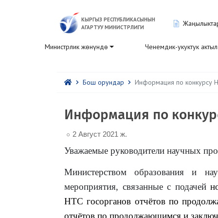
КЫРГЫЗ РЕСПУБЛИКАСЫНЫН
Жаңылыкта
АГАРТУУ МИНИСТРЛИГИ
Министрлик жөнүндө
Ченемдик-укуктук акты
Бош орундар
Информация по конкурсу 
Информация по конкур
2 Август 2021 ж.
Уважаемые руководители научных про
Министерством образования и на
мероприятия, связанные с подачей
но
НТС госорганов отчётов по продо
отчётов по продолжающимся и заклю