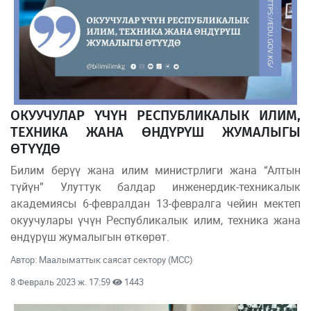
ОКУУЧУЛАР ҮЧҮН РЕСПУБЛИКАЛЫК ИЛИМ,
ТЕХНИКА ЖАНА ӨНДҮРҮШ ЖУМАЛЫГЫ
ӨТҮҮДӨ
Билим берүү жана илим министрлиги жана “Алтын
түйүн” Улуттук балдар инженердик-техникалык
академиясы 6-февралдан 13-февралга чейин мектеп
окуучулары үчүн Республикалык илим, техника жана
өндүрүш жумалыгын өткөрөт.
Автор: Маалыматтык саясат сектору (МСС)
8 Февраль 2023 ж. 17:59
1443