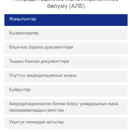
бөлүмү (АЛБ)
Жаңылыктар
Кызматкерлер
Өзүн-өзү баалоо документтери
Тышкы баалоо документтери
Улуттук аккредитациялык кеңеш
Буйруктар
Аккредитацияланган билим берүү уюмдарынын жана
программалардын реестри
Укуктук ченемдик актылар