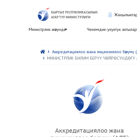
КЫРГЫЗ РЕСПУБЛИКАСЫНЫН
Жаңылыкта
АГАРТУУ МИНИСТРЛИГИ
Министрлик жөнүндө
Ченемдик-укуктук актылар
Аккредитациялоо жана лицензиялоо бөлүмү (
МИНИСТРЛИК БИЛИМ БЕРҮҮ ЧӨЙРӨСҮНДӨГҮ 
Аккредитациялоо жана