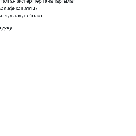
талган эксперттер гана тартылат.
квалификациялык
ылуу алууга болот.
луучу