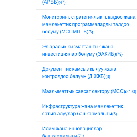
(АРББ)
(47)
Мониторинг, стратегиялык пландоо жана
мамлекеттик программаларды талдоо
бөлүмү (МСПМПТБ)
(3)
Эл аралык кызматташтык жана
инвестициялар бөлүмү (ЭАКИБ)
(79)
Документтик камсыз кылуу жана
контролдоо бөлүмү (ДКККБ)
(3)
Маалыматтык саясат сектору (МСС)
(3490)
Инфраструктура жана мамлекеттик
сатып алуулар башкармалыгы
(5)
Илим жана инновациялар
башкармалыгы
(71)