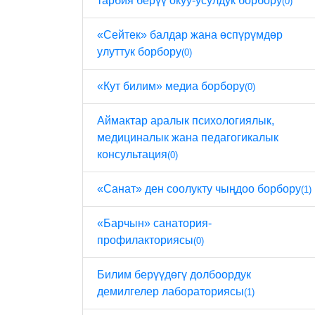
тарбия берүү окуу-усулдук борбору
(0)
«Сейтек» балдар жана өспүрүмдөр
улуттук борбору
(0)
«Кут билим» медиа борбору
(0)
Аймактар ​​аралык психологиялык,
медициналык жана педагогикалык
консультация
(0)
«Санат» ден соолукту чыңдоо борбору
(1)
«Барчын» санатория-
профилакториясы
(0)
Билим берүүдөгү долбоордук
демилгелер лабораториясы
(1)