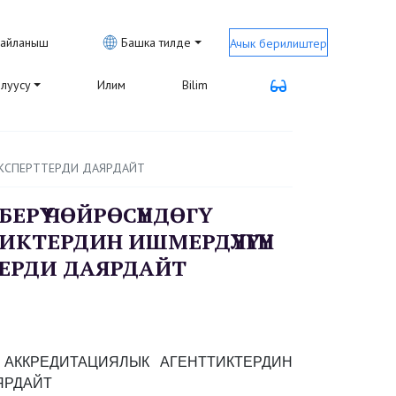
айланыш
Башка тилде
Ачык берилиштер
луусу
Илим
Bilim
ЭКСПЕРТТЕРДИ ДАЯРДАЙТ
РҮҮ ЧӨЙРӨСҮНДӨГҮ
ТЕРДИН ИШМЕРДҮҮЛҮГҮН
ЕРДИ ДАЯРДАЙТ
АККРЕДИТАЦИЯЛЫК АГЕНТТИКТЕРДИН
ЯРДАЙТ