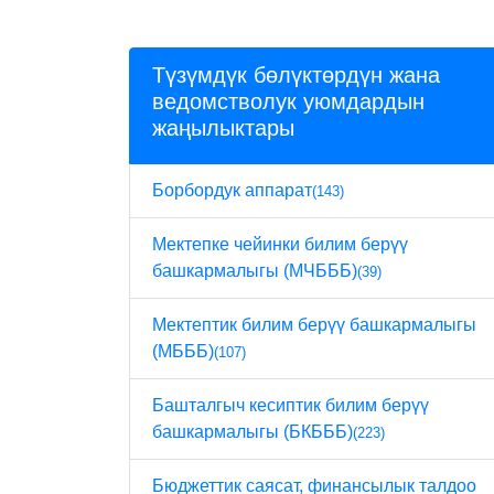
Түзүмдүк бөлүктөрдүн жана
ведомстволук уюмдардын
жаңылыктары
Борбордук аппарат
(143)
Мектепке чейинки билим берүү
башкармалыгы (МЧБББ)
(39)
Мектептик билим берүү башкармалыгы
(МБББ)
(107)
Башталгыч кесиптик билим берүү
башкармалыгы (БКБББ)
(223)
Бюджеттик саясат, финансылык талдоо