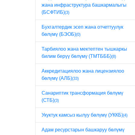
жана инфраструктура башкармалыгы
(БСФТИБ)
(3)
Бухгалтердик эсеп жана отчеттуулук
бөлүмү (БЭОБ)
(0)
Тарбиялоо жана мектептен тышкаркы
билим берүү бөлүмү (ТМТБББ)
(8)
Аккредитациялоо жана лицензиялоо
бөлүмү (АЛБ)
(33)
Санариптик трансформация бөлүмү
(СТБ)
(3)
Укуктук камсыз кылуу бөлүмү (УККБ)
(4)
Адам ресурстарын башкаруу бөлүмү