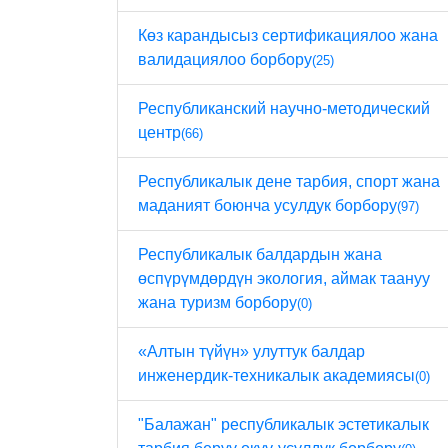
Көз карандысыз сертификациялоо жана
валидациялоо борбору
(25)
Республиканский научно-методический
центр
(66)
Республикалык дене тарбия, спорт жана
маданият боюнча усулдук борбору
(97)
Республикалык балдардын жана
өспүрүмдөрдүн экология, аймак таануу
жана туризм борбору
(0)
«Алтын түйүн» улуттук балдар
инженердик-техникалык академиясы
(0)
"Балажан" республикалык эстетикалык