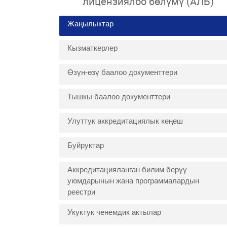
лицензиялоо бөлүмү (АЛБ)
Жаңылыктар
Кызматкерлер
Өзүн-өзү баалоо документтери
Тышкы баалоо документтери
Улуттук аккредитациялык кеңеш
Буйруктар
Аккредитацияланган билим берүү
уюмдарынын жана программалардын
реестри
Укуктук ченемдик актылар