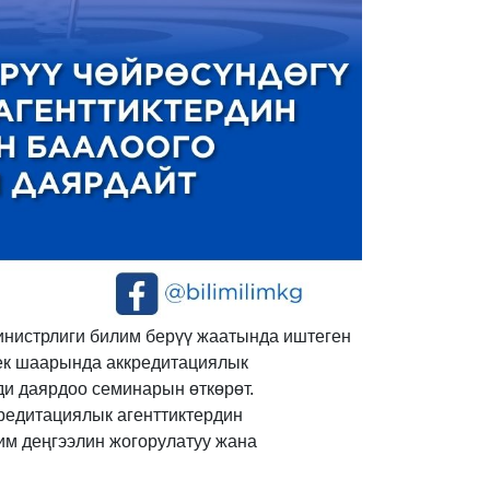
нистрлиги билим берүү жаатында иштеген
ек шаарында аккредитациялык
ди даярдоо семинарын өткөрөт.
редитациялык агенттиктердин
им деңгээлин жогорулатуу жана