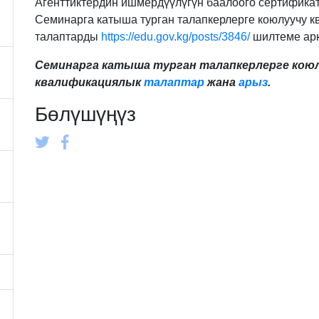
Агенттиктердин ишмердүүлүгүн баалоого сертификат
Семинарга катыша турган талапкерлерге коюлуучу 
талаптарды
https://edu.gov.kg/posts/3846/
шилтеме арк
Семинарга катыша турган талапкерлерге кою
квалификациялык
талаптар
жана
арыз
.
Бөлүшүңүз