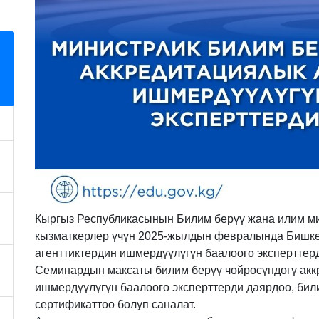
Кыргыз Республикасынын Билим берүү жана илим ми
кызматкерлер үчүн 2025-жылдын февралында Бишк
агенттиктердин ишмердүүлүгүн баалоого эксперттер
Семинардын максаты билим берүү чөйрөсүндөгү акк
ишмердүүлүгүн баалоого эксперттерди даярдоо, бил
сертификаттоо болуп саналат.