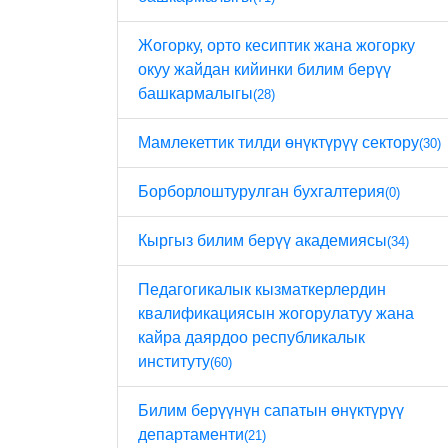
Жогорку, орто кесиптик жана жогорку
окуу жайдан кийинки билим берүү
башкармалыгы
(28)
Мамлекеттик тилди өнүктүрүү сектору
(30)
Борборлоштурулган бухгалтерия
(0)
Кыргыз билим берүү академиясы
(34)
Педагогикалык кызматкерлердин
квалификациясын жогорулатуу жана
кайра даярдоо республикалык
институту
(60)
Билим берүүнүн сапатын өнүктүрүү
департаменти
(21)