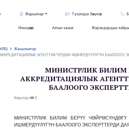
р
Жарыялар
Түзүмдүк бөлүктөр
Б
Изилдөөлөр
Алтын казык
Жарандардын кайры
АЛБ)
Жаңылыктар
АККРЕДИТАЦИЯЛЫК АГЕНТТИКТЕРДИН ИШМЕРДҮҮЛҮГҮН БААЛООГО 
МИНИСТРЛИК БИЛИМ БЕ
АККРЕДИТАЦИЯЛЫК АГЕНТТИК
БААЛООГО ЭКСПЕРТТ
Көрүлдү:
0
МИНИСТРЛИК БИЛИМ БЕРҮҮ ЧӨЙРӨСҮНДӨГҮ 
ИШМЕРДҮҮЛҮГҮН БААЛООГО ЭКСПЕРТТЕРДИ ДА