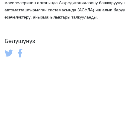
маселелеринин алкагында Аккредитациялоону башкаруунун
автоматташтырылган системасында (АСУЛА) иш алып баруу
өзөчөлүктөрү, айырмачылыктары талкууланды.
Бөлүшүңүз