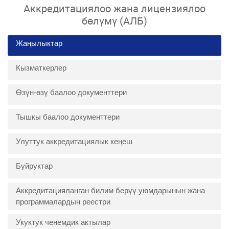
Аккредитациялоо жана лицензиялоо
бөлүмү (АЛБ)
Жаңылыктар
Кызматкерлер
Өзүн-өзү баалоо документтери
Тышкы баалоо документтери
Улуттук аккредитациялык кеңеш
Буйруктар
Аккредитацияланган билим берүү уюмдарынын жана
программалардын реестри
Укуктук ченемдик актылар