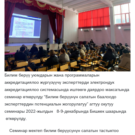
Билим берүү уюмдарын жана программаларын
аккредитациялоо жүргүзүүчү эксперттерди электрондук
аккредитациялоо системасында иштөөгө даярдоо максатында
семинар өткөрүлдү “Билим берүүнүн сапатын баалоодо
эксперттердин потенциалын жогорулатуу” аттуу окутуу
семинары 2022-жылдын 8-9-декабрында Бишкек шаарында
өткөрүлдү.
Семинар мектеп билим берүүсүнүн сапатын тастыктоо