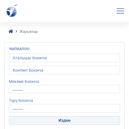
Жарыялар
ЧЫПКАЛОО
Мекеме боюнча
Түрү боюнча
Издөө