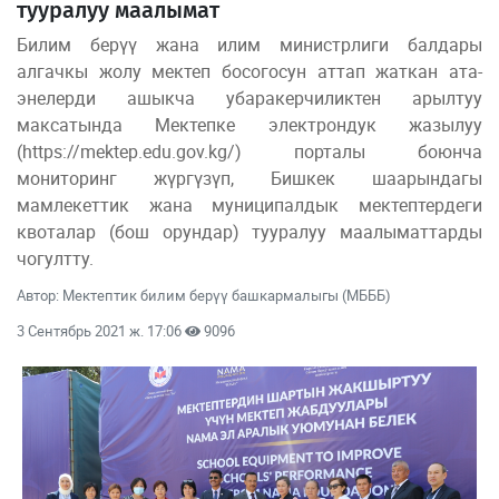
тууралуу маалымат
Билим берүү жана илим министрлиги балдары
алгачкы жолу мектеп босогосун аттап жаткан ата-
энелерди ашыкча убаракерчиликтен арылтуу
максатында Мектепке электрондук жазылуу
(https://mektep.edu.gov.kg/) порталы боюнча
мониторинг жүргүзүп, Бишкек шаарындагы
мамлекеттик жана муниципалдык мектептердеги
квоталар (бош орундар) тууралуу маалыматтарды
чогултту.
Автор: Мектептик билим берүү башкармалыгы (МБББ)
3 Сентябрь 2021 ж. 17:06
9096