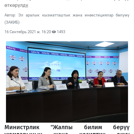
өткөрүлдү.
Автор: Эл аралык кызматташтык жана инвестициялар бөлүмү
(ЭАКИБ)
16 Сентябрь 2021 ж. 16:20
1493
Министрлик "Жалпы билим берүү