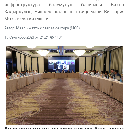
инфраструктура бөлүмүнүн башчысы Бакыт
Кадыркулов, Бишкек шаарынын вице-мэри Виктория
Мозгачева катышты.
Автор: Маалыматтык саясат сектору (МСС)
13 Сентябрь 2021 ж. 21:21
1431