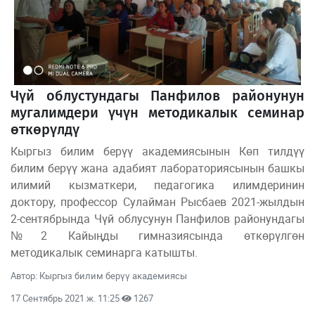
Чүй облустундагы Панфилов районунун
мугалимдери үчүн методикалык семинар
өткөрүлдү
Кыргыз билим берүү академиясынын Көп тилдүү
билим берүү жана адабият лабораториясынын башкы
илимий кызматкери, педагогика илимдеринин
доктору, профессор Сулайман Рысбаев 2021-жылдын
2-сентябрында Чүй облусунун Панфилов районундагы
№2 Кайыңды гимназиясында өткөрүлгөн
методикалык семинарга катышты.
Автор: Кыргыз билим берүү академиясы
17 Сентябрь 2021 ж. 11:25
1267