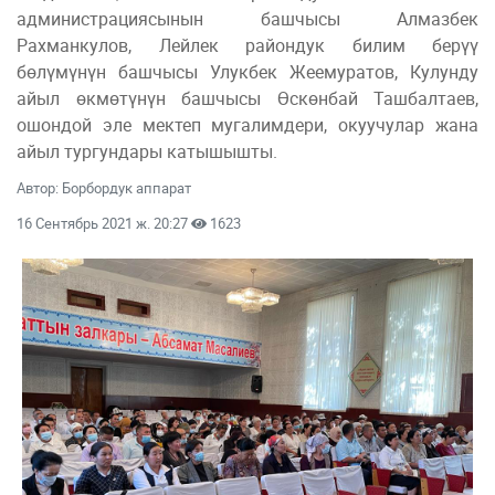
администрациясынын башчысы Алмазбек
Рахманкулов, Лейлек райондук билим берүү
бөлүмүнүн башчысы Улукбек Жеемуратов, Кулунду
айыл өкмөтүнүн башчысы Өскөнбай Ташбалтаев,
ошондой эле мектеп мугалимдери, окуучулар жана
айыл тургундары катышышты.
Автор: Борбордук аппарат
16 Сентябрь 2021 ж. 20:27
1623