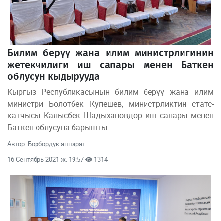
Билим берүү жана илим министрлигинин
жетекчилиги иш сапары менен Баткен
облусун кыдырууда
Кыргыз Республикасынын билим берүү жана илим
министри Болотбек Купешев, министрликтин статс-
катчысы Калысбек Шадыхановдор иш сапары менен
Баткен облусуна барышты.
Автор: Борбордук аппарат
16 Сентябрь 2021 ж. 19:57
1314