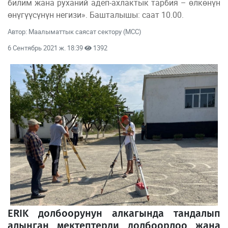
билим жана руханий адеп-ахлактык тарбия – өлкөнүн
өнүгүүсүнүн негизи». Башталышы: саат 10.00.
Автор: Маалыматтык саясат сектору (МСС)
6 Сентябрь 2021 ж. 18:39
1392
ERIK долбоорунун алкагында тандалып
алынган мектептерди долбоорлоо жана