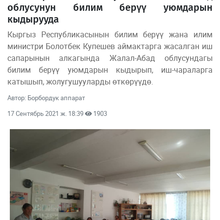
облусунун билим берүү уюмдарын
кыдырууда
Кыргыз Республикасынын билим берүү жана илим
министри Болотбек Купешев аймактарга жасалган иш
сапарынын алкагында Жалал-Абад облусундагы
билим берүү уюмдарын кыдырып, иш-чараларга
катышып, жолугушууларды өткөрүүдө.
Автор: Борбордук аппарат
17 Сентябрь 2021 ж. 18:39
1903