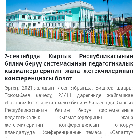
7-сентябрда Кыргыз Республикасынын
билим берүү системасынын педагогикалык
кызматкерлеринин жана жетекчилеринин
конференциясы болот
Эртең, 2021-жылдын 7-сентябрында, Бишкек шаары,
Токомбаев көчөсү, 23/11 дарегинде жайгашкан
«Газпром Кыргызстан мектебинин» базасында Кыргыз
Республикасынын билим берүү системасынын
педагогикалык кызматкерлеринин жана
жетекчилеринин конференциясын өткөрүү
пландалууда. Конференциянын темасы: «Сапаттуу