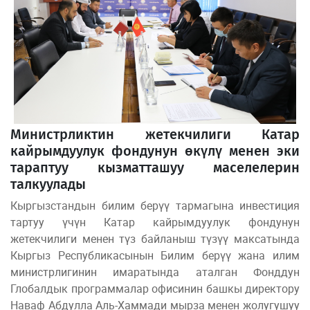
Министрликтин жетекчилиги Катар
кайрымдуулук фондунун өкүлү менен эки
тараптуу кызматташуу маселелерин
талкуулады
Кыргызстандын билим берүү тармагына инвестиция
тартуу үчүн Катар кайрымдуулук фондунун
жетекчилиги менен түз байланыш түзүү максатында
Кыргыз Республикасынын Билим берүү жана илим
министрлигинин имаратында аталган Фонддун
Глобалдык программалар офисинин башкы директору
Наваф Абдулла Аль-Хаммади мырза менен жолугушуу