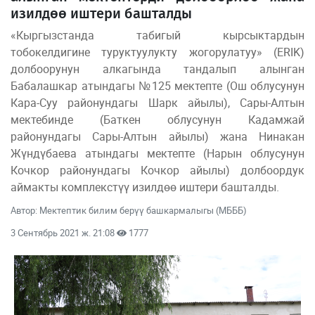
изилдөө иштери башталды
«Кыргызстанда табигый кырсыктардын
тобокелдигине туруктуулукту жогорулатуу» (ERIK)
долбоорунун алкагында тандалып алынган
Бабалашкар атындагы №125 мектепте (Ош облусунун
Кара-Суу районундагы Шарк айылы), Сары-Алтын
мектебинде (Баткен облусунун Кадамжай
районундагы Сары-Алтын айылы) жана Нинакан
Жүндүбаева атындагы мектепте (Нарын облусунун
Кочкор районундагы Кочкор айылы) долбоордук
аймакты комплекстүү изилдөө иштери башталды.
Автор: Мектептик билим берүү башкармалыгы (МБББ)
3 Сентябрь 2021 ж. 21:08
1777