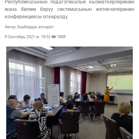
Республикасынын педагогикалык кызматкерлеринин
жана билим берүү системасынын жетекчилеринин
конференциясы өткөрүлдү.
Автор: Борбордук аппарат
9 Сентябрь 2021 ж. 18:52
1808