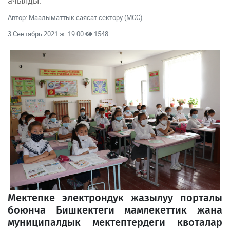
ачылды.
Автор: Маалыматтык саясат сектору (МСС)
3 Сентябрь 2021 ж. 19:00
1548
Мектепке электрондук жазылуу порталы
боюнча Бишкектеги мамлекеттик жана
муниципалдык мектептердеги квоталар