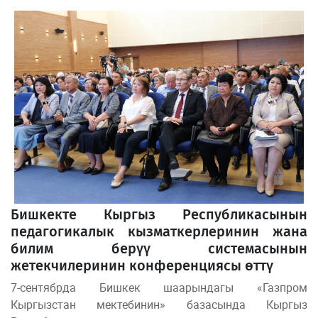
Бишкекте Кыргыз Республикасынын
педагогикалык кызматкерлеринин жана
билим берүү системасынын
жетекчилеринин конференциясы өттү
7-сентябрда Бишкек шаарындагы «Газпром
Кыргызстан мектебинин» базасында Кыргыз