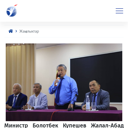
Жаңылыктар
Министр Болотбек Купешев Жалал-Абад