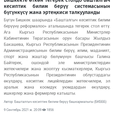
Бишкекте өткөн тегерек столдо башталгыч
кесиптик билим берүү системасынын
бүгүнкүсү жана эртеңкиси талкууланды
Бүгүн Бишкек шаарында «Башталгыч кесиптик билим
берүүнү реформалоо» аталышында тегерек стол өттү.
Ага Кыргыз Республикасынын Министрлер
Кабинетинин Төрагасынын орун басары Жылдыз
Бакашева, Кыргыз Республикасынын Президентинин
Администрациясынын билим берүү, илим, маданият,
спорт жана жаштар бөлүмүнүн башчысы Галина
Байтерек, ошондой эле министрликтердин
жетекчилери жана жооптуу кызматкерлери, Кыргыз
Республикасынын Президентинин облустардагы
өкүлдөрү, кесиптик лицейлердин жетекчилери, эл
аралык жана коомдук уюмдардын өкүлдөрү,
ишкерлер жана фермерлер катышты.
Автор: Башталгыч кесиптик билим берүү башкармалыгы (БКБББ)
9 Сентябрь 2021 ж. 20:09
1856