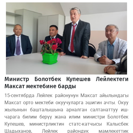
Министр Болотбек Купешев Лейлектеги
Максат мектебине барды
15-сентябрда Лейлек районунун Максат айылындагы
Максат орто мектеби окуучуларга эшигин ачты. Окуу
жылынын башталышына арналган салтанаттуу иш-
чарага билим берүү жана илим министри Болотбек
Купешев, министрликтин статс-катчысы Калысбек
Шадыханов, Лейлек райондук мамлекеттик