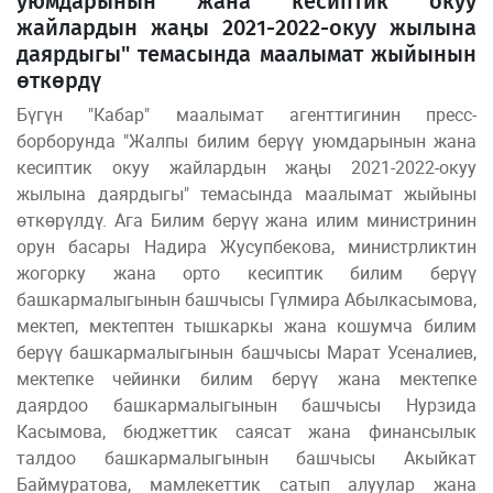
уюмдарынын жана кесиптик окуу
жайлардын жаңы 2021-2022-окуу жылына
даярдыгы" темасында маалымат жыйынын
өткөрдү
Бүгүн "Кабар" маалымат агенттигинин пресс-
борборунда "Жалпы билим берүү уюмдарынын жана
кесиптик окуу жайлардын жаңы 2021-2022-окуу
жылына даярдыгы" темасында маалымат жыйыны
өткөрүлдү. Ага Билим берүү жана илим министринин
орун басары Надира Жусупбекова, министрликтин
жогорку жана орто кесиптик билим берүү
башкармалыгынын башчысы Гүлмира Абылкасымова,
мектеп, мектептен тышкаркы жана кошумча билим
берүү башкармалыгынын башчысы Марат Усеналиев,
мектепке чейинки билим берүү жана мектепке
даярдоо башкармалыгынын башчысы Нурзида
Касымова, бюджеттик саясат жана финансылык
талдоо башкармалыгынын башчысы Акыйкат
Баймуратова, мамлекеттик сатып алуулар жана