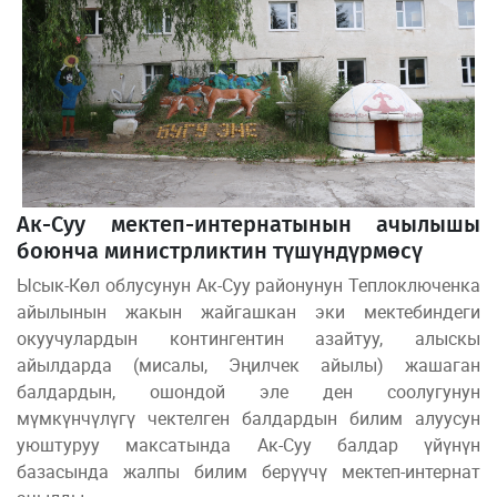
Ак-Суу мектеп-интернатынын ачылышы
боюнча министрликтин түшүндүрмөсү
Ысык-Көл облусунун Ак-Суу районунун Теплоключенка
айылынын жакын жайгашкан эки мектебиндеги
окуучулардын контингентин азайтуу, алыскы
айылдарда (мисалы, Эңилчек айылы) жашаган
балдардын, ошондой эле ден соолугунун
мүмкүнчүлүгү чектелген балдардын билим алуусун
уюштуруу максатында Ак-Суу балдар үйүнүн
базасында жалпы билим берүүчү мектеп-интернат