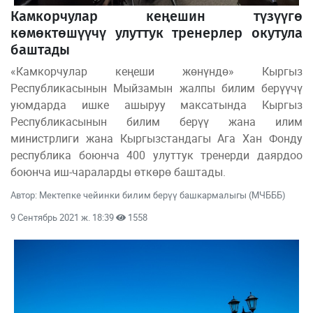
Камкорчулар кеңешин түзүүгө
көмөктөшүүчү улуттук тренерлер окутула
баштады
«Камкорчулар кеңеши жөнүндө» Кыргыз
Республикасынын Мыйзамын жалпы билим берүүчү
уюмдарда ишке ашыруу максатында Кыргыз
Республикасынын билим берүү жана илим
министрлиги жана Кыргызстандагы Ага Хан Фонду
республика боюнча 400 улуттук тренерди даярдоо
боюнча иш-чараларды өткөрө баштады.
Автор: Мектепке чейинки билим берүү башкармалыгы (МЧБББ)
9 Сентябрь 2021 ж. 18:39
1558