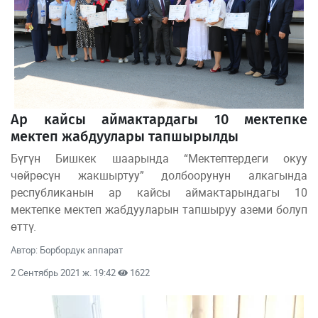
Ар кайсы аймактардагы 10 мектепке
мектеп жабдуулары тапшырылды
Бүгүн Бишкек шаарында “Мектептердеги окуу
чөйрөсүн жакшыртуу” долбоорунун алкагында
республиканын ар кайсы аймактарындагы 10
мектепке мектеп жабдууларын тапшыруу аземи болуп
өттү.
Автор: Борбордук аппарат
2 Сентябрь 2021 ж. 19:42
1622