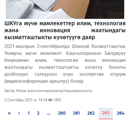
ШКУга мүчө мамлекеттер илим, технология
жана инновация жаатындагы
кызматташтыкты күчөтүүгө даяр
2021-жылдын 2-сентябрында Шанхай Кызматташтык
Уюмуна мүчө мамлекет башчыларынын Билдирүү
Кеңешинин илим, технология жана инновация
жаатындагы кызматташтыкты күчөтүү боюнча
долбоорун талкуулоо үчүн эксперттик отурум
(видеоконференция аркылуу) болду.
Автор: Илим жана инновациялар башкармалыгы
2 Сентябрь 2021 ж. 18:24
1405
(current)
263
«
‹
1
2
...
260
261
262
264