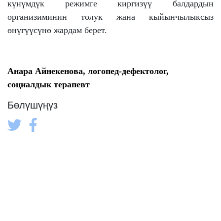
күнүмдүк режимге киргизүү балдардын
организиминин толук жана кыйынчылыксыз
өнүгүүсүнө жардам берет.
Анара Айнекенова,
логопед-дефектолог,
социалдык терапевт
Бөлүшүңүз