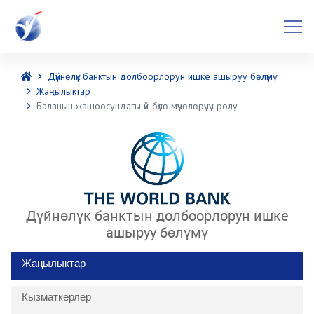
Дүйнөлүк банктын долбоорлорун ишке ашыруу бөлүмү
Жаңылыктар
Баланын жашоосундагы үй-бүлө мүчөлөрүнүн ролу
Дүйнөлүк банктын долбоорлорун ишке
ашыруу бөлүмү
Жаңылыктар
Кызматкерлер