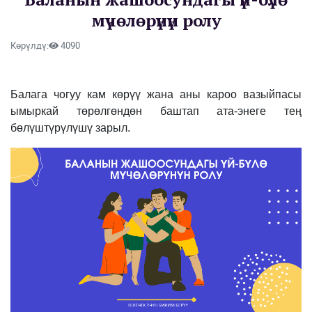
мүчөлөрүнүн ролу
Көрүлдү:
4090
Балага чогуу кам көрүү жана аны кароо вазыйпасы
ымыркай төрөлгөндөн баштап ата-энеге тең
бөлүштүрүлүшү зарыл.