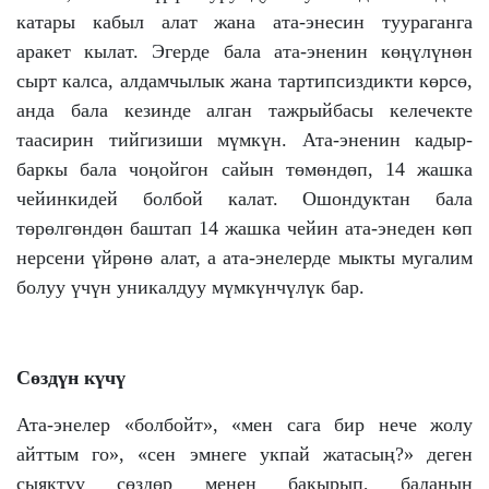
катары кабыл алат жана ата-энесин туураганга
аракет кылат. Эгерде бала ата-эненин көңүлүнөн
сырт калса, алдамчылык жана тартипсиздикти көрсө,
анда бала кезинде алган тажрыйбасы келечекте
таасирин тийгизиши мүмкүн. Ата-эненин кадыр-
баркы бала чоңойгон сайын төмөндөп, 14 жашка
чейинкидей болбой калат. Ошондуктан бала
төрөлгөндөн баштап 14 жашка чейин ата-энеден көп
нерсени үйрөнө алат, а ата-энелерде мыкты мугалим
болуу үчүн уникалдуу мүмкүнчүлүк бар.
Сөздүн күчү
Ата-энелер «болбойт», «мен сага бир нече жолу
айттым го», «сен эмнеге укпай жатасың?» деген
сыяктуу сөздөр менен бакырып, баланын