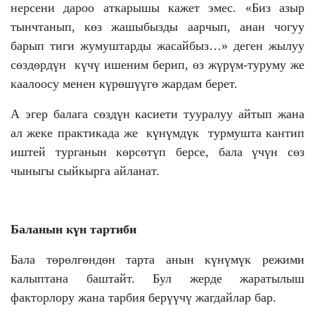
нерсени дароо аткарышы кажет эмес. «Биз азыр
тынчтанып, көз жашыбызды аарчып, анан чогуу
барып тиги жумуштарды жасайбыз…» деген жылуу
сөздөрдүн күчү ишеним берип, өз жүрүм-туруму же
каалоосу менен күрөшүүгө жардам берет.
А эгер балага сөздүн касиети тууралуу айтып жана
ал жеке практикада же күнүмдүк турмушта кантип
иштей турганын көрсөтүп берсе, бала үчүн сөз
чыныгы сыйкырга айланат.
Баланын күн тартиби
Бала төрөлгөндөн тарта анын күнүмүк режими
калыптана баштайт. Бул жерде жаратылыш
факторлору жана тарбия берүүчү жагдайлар бар.