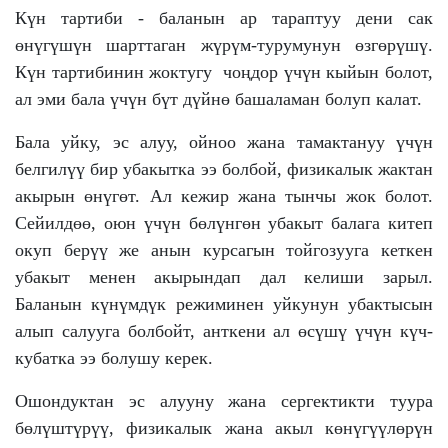
Күн тартиби - баланын ар тараптуу дени сак
өнүгүшүн шарттаган жүрүм-турумунун өзгөрүшү.
Күн тартибинин жоктугу чоңдор үчүн кыйын болот,
ал эми бала үчүн бүт дүйнө башаламан болуп калат.
Бала уйку, эс алуу, ойноо жана тамактануу үчүн
белгилүү бир убакытка ээ болбой, физикалык жактан
акырын өнүгөт. Ал кежир жана тынчы жок болот.
Сейилдөө, оюн үчүн бөлүнгөн убакыт балага китеп
окуп берүү же анын курсагын тойгозууга кеткен
убакыт менен акырындап дал келиши зарыл.
Баланын күнүмдүк режиминен уйкунун убактысын
алып салууга болбойт, анткени ал өсүшү үчүн күч-
кубатка ээ болушу керек.
Ошондуктан эс алууну жана сергектикти туура
бөлүштүрүү, физикалык жана акыл көнүгүүлөрүн