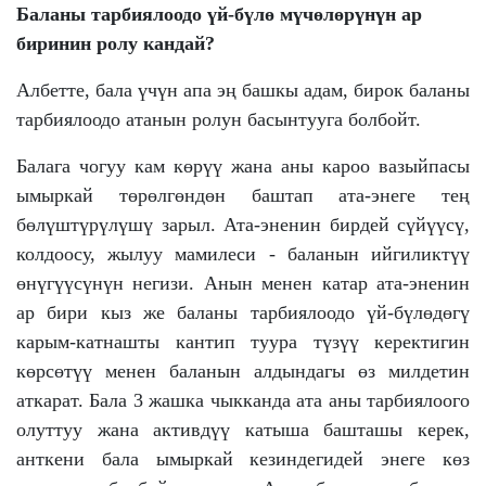
Баланы тарбиялоодо үй-бүлө мүчөлөрүнүн ар
биринин ролу кандай?
Албетте, бала үчүн апа эң башкы адам, бирок баланы
тарбиялоодо атанын ролун басынтууга болбойт.
Балага чогуу кам көрүү жана аны кароо вазыйпасы
ымыркай төрөлгөндөн баштап ата-энеге тең
бөлүштүрүлүшү зарыл. Ата-эненин бирдей сүйүүсү,
колдоосу, жылуу мамилеси - баланын ийгиликтүү
өнүгүүсүнүн негизи. Анын менен катар ата-эненин
ар бири кыз же баланы тарбиялоодо үй-бүлөдөгү
карым-катнашты кантип туура түзүү керектигин
көрсөтүү менен баланын алдындагы өз милдетин
аткарат. Бала 3 жашка чыкканда ата аны тарбиялоого
олуттуу жана активдүү катыша башташы керек,
анткени бала ымыркай кезиндегидей энеге көз