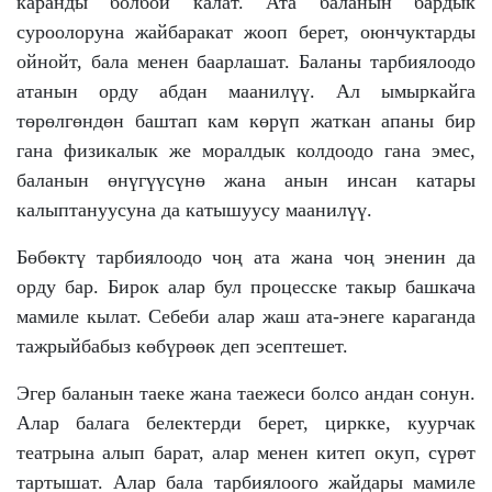
каранды болбой калат. Ата баланын бардык
суроолоруна жайбаракат жооп берет, оюнчуктарды
ойнойт, бала менен баарлашат. Баланы тарбиялоодо
атанын орду абдан маанилүү. Ал ымыркайга
төрөлгөндөн баштап кам көрүп жаткан апаны бир
гана физикалык же моралдык колдоодо гана эмес,
баланын өнүгүүсүнө жана анын инсан катары
калыптануусуна да катышуусу маанилүү.
Бөбөктү тарбиялоодо чоң ата жана чоң эненин да
орду бар. Бирок алар бул процесске такыр башкача
мамиле кылат. Себеби алар жаш ата-энеге караганда
тажрыйбабыз көбүрөөк деп эсептешет.
Эгер баланын таеке жана таежеси болсо андан сонун.
Алар балага белектерди берет, циркке, куурчак
театрына алып барат, алар менен китеп окуп, сүрөт
тартышат. Алар бала тарбиялоого жайдары мамиле