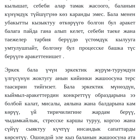
кылышат, себеби алар тамак жасоого, баланын
күнүмдүк түйшүгүнө көз каранды эмес. Бала менен
убакытты кызыктуу өткөрүүгө болгон бул аракет
балага пайда гана алып келет, себеби таеке жана
таежелер тарбия берүүдө үстөмдүк кылууга
умтулушпайт, болгону бул процесске башка түс
берүүгө аракеттенишет .
Эркек бала үчүн эркектик жүрүм-турумдун
үлгүсүнүн жоктугу анын кийинки жашоосуна терс
таасирин тийгизет. Бала эркектик мүнөздүн,
кыймыл-аракеттердин конкреттүү образдарына ээ
болбой калат, мисалы, аялына жана балдарына кам
көрүү, үй тиричилигине жардам берүү,
чыдамкайлык, стресске каршы туруу, коргоо жана
сүйүү сыяктуу күчтүү инсандык сапаттарды
көрсөтүү. Ошондой эле кыз баланын жашоосуна ата