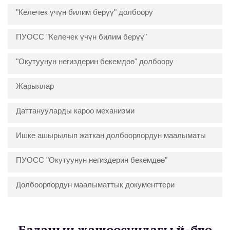
"Келечек үчүн билим берүү" долбоору
ПУОСС "Келечек үчүн билим берүү"
"Окутуунун негиздерин бекемдөө" долбоору
Жарыялар
Даттанууларды кароо механизми
Ишке ашырылып жаткан долбоорлордун маалыматы
ПУОСС "Окутуунун негиздерин бекемдөө"
Долбоорлордун маалыматтык документтери
Баланын жашоосундагы үй-бүлө