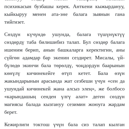
психикасын бузбашы керек. Анткени кыжырдануу,
кыйкыруу менен ата-эне балага зыянын гана
тийгизет.
Сөздүн күчүндө ушунда, балага түшүнүктүү
сөздөрдү таба билишибиз талап. Бул сөздөр балага
ишеним берип, анын башкаларга керектигин, аны
сүйгөн адамдар бар экенин сездирет. Мисалы, үй-
бүлөдө экинчи бала төрөлдү, чоңдордун баарынын
көнүлү кичинекейге өтүп кетет. Бала өзүн
жакындарынын арасында жат сезбеши үчүн «сен да
ушундай кичинекей жана алсыз элең», же болбосо
«карындашың сенден үлгү алат» деген сөздүн
магиясы балада кызгануу сезимин жоюуга жардам
берет.
Кежирлиги токтош үчүн бала сиз талап кылган