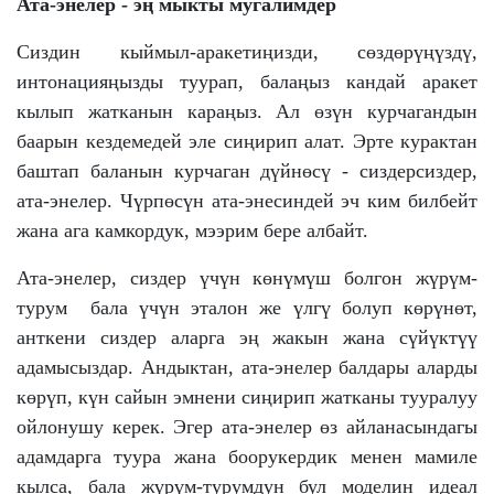
Ата-энелер - эң мыкты мугалимдер
Сиздин кыймыл-аракетиңизди, сөздөрүңүздү,
интонацияңызды туурап, балаңыз кандай аракет
кылып жатканын караңыз. Ал өзүн курчагандын
баарын кездемедей эле сиңирип алат. Эрте курактан
баштап баланын курчаган дүйнөсү - сиздерсиздер,
ата-энелер. Чүрпөсүн ата-энесиндей эч ким билбейт
жана ага камкордук, мээрим бере албайт.
Ата-энелер, сиздер үчүн көнүмүш болгон жүрүм-
турум бала үчүн эталон же үлгү болуп көрүнөт,
анткени сиздер аларга эң жакын жана сүйүктүү
адамысыздар. Андыктан, ата-энелер балдары аларды
көрүп, күн сайын эмнени сиңирип жатканы тууралуу
ойлонушу керек. Эгер ата-энелер өз айланасындагы
адамдарга туура жана боорукердик менен мамиле
кылса, бала жүрүм-турумдун бул моделин идеал