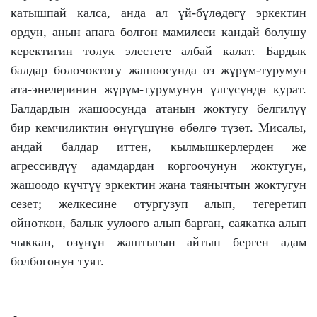
катышпай калса, анда ал үй-бүлөдөгү эркектин
ордун, анын апага болгон мамилеси кандай болушу
керектигин толук элестете албай калат. Бардык
балдар болочоктогу жашоосунда өз жүрүм-турумун
ата-энелеринин жүрүм-турумунун үлгүсүндө курат.
Балдардын жашоосунда атанын жоктугу белгилүү
бир кемчиликтин өнүгүшүнө өбөлгө түзөт. Мисалы,
андай балдар иттен, кылмышкерлерден же
агрессивдүү адамдардан коргоочунун жоктугун,
жашоодо күчтүү эркектин жана таянычтын жоктугун
сезет; желкесине отургузуп алып, тегеретип
ойноткон, балык уулоого алып барган, саякатка алып
чыккан, өзүнүн жаштыгын айтып берген адам
болбогонун туят.