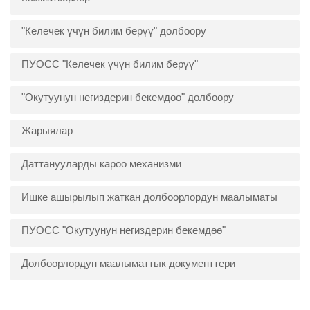
"Келечек үчүн билим берүү" долбоору
ПУОСС "Келечек үчүн билим берүү"
"Окутуунун негиздерин бекемдөө" долбоору
Жарыялар
Даттанууларды кароо механизми
Ишке ашырылып жаткан долбоорлордун маалыматы
ПУОСС "Окутуунун негиздерин бекемдөө"
Долбоорлордун маалыматтык документтери