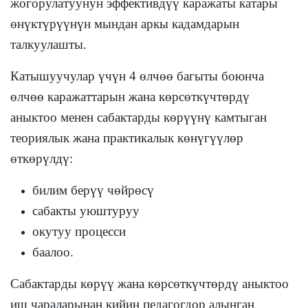
жогорулатуунун эффективдүү каражаты катары
өнүктүрүүнүн мындан аркы кадамдарын
талкуулашты.
Катышуучулар үчүн 4 өлчөө багыты боюнча
өлчөө каражаттарын жана көрсөткүчтөрдү
аныктоо менен сабактарды көрүүнү камтыган
теориялык жана практикалык көнүгүүлөр ​​
өткөрүлдү:
билим берүү чөйрөсү
сабакты уюштуруу
окутуу процесси
баалоо.
Сабактарды көрүү жана көрсөткүчтөрдү аныктоо
иш чараларынан кийин педагогдор алынган