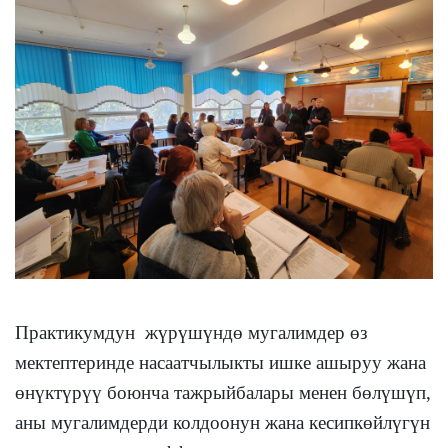
Практикумдун жүрүшүндө мугалимдер өз
мектептеринде насаатчылыкты ишке ашыруу жана
өнүктүрүү боюнча тажрыйбалары менен бөлүшүп,
аны мугалимдерди колдоонун жана кесипкөйлүгүн