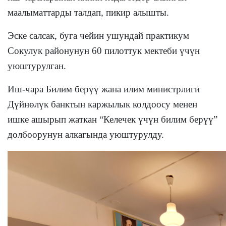
маалыматтарды талдап, пикир алышты.
Эске салсак, буга чейин ушундай практикум
Сокулук районунун 60 пилоттук мектеби үчүн
уюштурулган.
Иш-чара Билим берүү жана илим министрлиги
Дүйнөлүк банктын каржылык колдоосу менен
ишке ашырып жаткан “Келечек үчүн билим берүү”
долбоорунун алкагында уюштурулду.