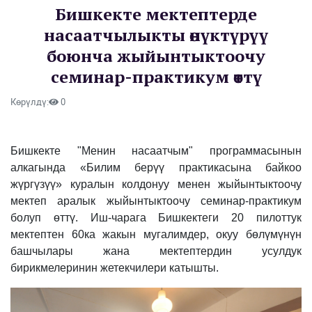
Бишкекте мектептерде
насаатчылыкты өнүктүрүү
боюнча жыйынтыктоочу
семинар-практикум өттү
Көрүлдү:
0
Бишкекте "Менин насаатчым" программасынын
алкагында «Билим берүү практикасына байкоо
жүргүзүү» куралын колдонуу менен жыйынтыктоочу
мектеп аралык жыйынтыктоочу семинар-практикум
болуп өттү. Иш-чарага Бишкектеги 20 пилоттук
мектептен 60ка жакын мугалимдер, окуу бөлүмүнүн
башчылары жана мектептердин усулдук
бирикмелеринин жетекчилери катышты.