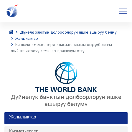
Дүйнөлүк банктын долбоорлорун ишке ашыруу бөлүмү
Жаңылыктар
Бишкекте мектептерде насаатчылыкты өнүктүрүү боюнча
жыйынтыктоочу семинар-практикум өттү
Дүйнөлүк банктын долбоорлорун ишке
ашыруу бөлүмү
Жаңылыктар
Кызматкерлер