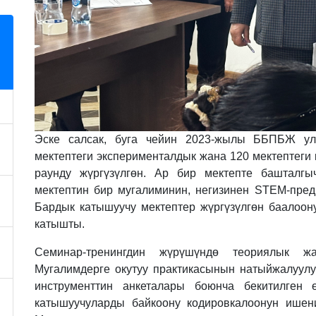
Эске салсак, буга чейин 2023-жылы ББПБЖ улу
мектептеги эксперименталдык жана 120 мектептеги 
раунду жүргүзүлгөн. Ар бир мектепте башталг
мектептин бир мугалиминин, негизинен STEM-пред
Бардык катышуучу мектептер жүргүзүлгөн баалоон
катышты.
Семинар-тренингдин жүрүшүндө теориялык жа
Мугалимдерге окутуу практикасынын натыйжалуулуг
инструменттин анкеталары боюнча бекитилген 
катышуучуларды байкоону кодировкалоонун ишени