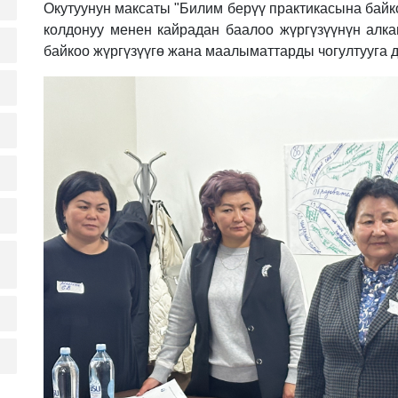
Окутуунун максаты "Билим берүү практикасына байк
колдонуу менен кайрадан баалоо жүргүзүүнүн ал
байкоо жүргүзүүгө жана маалыматтарды чогултууга д