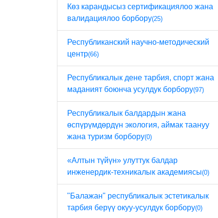
Көз карандысыз сертификациялоо жана
валидациялоо борбору
(25)
Республиканский научно-методический
центр
(66)
Республикалык дене тарбия, спорт жана
маданият боюнча усулдук борбору
(97)
Республикалык балдардын жана
өспүрүмдөрдүн экология, аймак таануу
жана туризм борбору
(0)
«Алтын түйүн» улуттук балдар
инженердик-техникалык академиясы
(0)
"Балажан" республикалык эстетикалык
тарбия берүү окуу-усулдук борбору
(0)