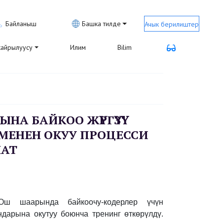
Байланыш
Башка тилде
Ачык берилиштер
айрылуусу
Илим
Bilim
НА БАЙКОО ЖҮРГҮЗҮҮ"
МЕНЕН ОКУУ ПРОЦЕССИ
НАТ
 Ош шаарында байкоочу-кодерлер үчүн
дарына окутуу боюнча тренинг өткөрүлдү.