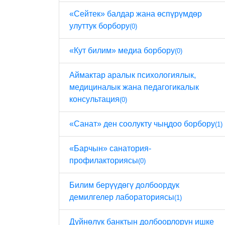
«Сейтек» балдар жана өспүрүмдөр
улуттук борбору
(0)
«Кут билим» медиа борбору
(0)
Аймактар ​​аралык психологиялык,
медициналык жана педагогикалык
консультация
(0)
«Санат» ден соолукту чыңдоо борбору
(1)
«Барчын» санатория-
профилакториясы
(0)
Билим берүүдөгү долбоордук
демилгелер лабораториясы
(1)
Дүйнөлүк банктын долбоорлорун ишке