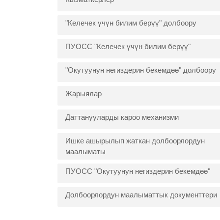
"Келечек үчүн билим берүү" долбоору
ПУОСС "Келечек үчүн билим берүү"
"Окутуунун негиздерин бекемдөө" долбоору
Жарыялар
Даттанууларды кароо механизми
Ишке ашырылып жаткан долбоорлордун
маалыматы
ПУОСС "Окутуунун негиздерин бекемдөө"
Долбоорлордун маалыматтык документтери