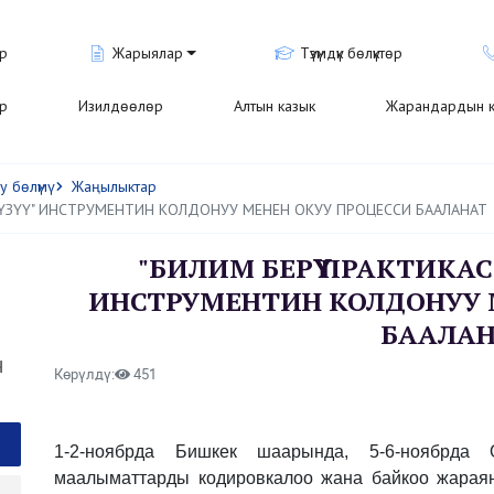
р
Жарыялар
Түзүмдүк бөлүктөр
ар
Изилдөөлөр
Алтын казык
Жарандардын к
 бөлүмү
Жаңылыктар
ҮЗҮҮ" ИНСТРУМЕНТИН КОЛДОНУУ МЕНЕН ОКУУ ПРОЦЕССИ БААЛАНАТ
"БИЛИМ БЕРҮҮ ПРАКТИКАСЫ
ИНСТРУМЕНТИН КОЛДОНУУ 
БААЛА
н
Көрүлдү:
451
1-2-ноябрда Бишкек шаарында, 5-6-ноябрда
маалыматтарды кодировкалоо жана байкоо жараян