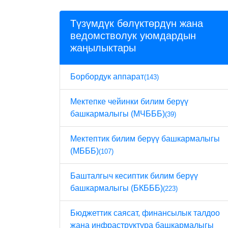
Түзүмдүк бөлүктөрдүн жана
ведомстволук уюмдардын
жаңылыктары
Борбордук аппарат
(143)
Мектепке чейинки билим берүү
башкармалыгы (МЧБББ)
(39)
Мектептик билим берүү башкармалыгы
(МБББ)
(107)
Башталгыч кесиптик билим берүү
башкармалыгы (БКБББ)
(223)
Бюджеттик саясат, финансылык талдоо
жана инфраструктура башкармалыгы