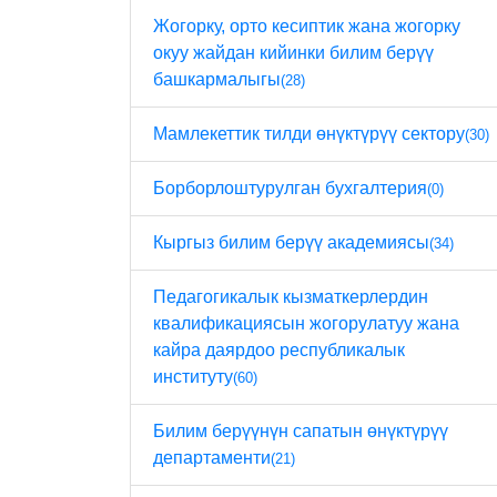
Жогорку, орто кесиптик жана жогорку
окуу жайдан кийинки билим берүү
башкармалыгы
(28)
Мамлекеттик тилди өнүктүрүү сектору
(30)
Борборлоштурулган бухгалтерия
(0)
Кыргыз билим берүү академиясы
(34)
Педагогикалык кызматкерлердин
квалификациясын жогорулатуу жана
кайра даярдоо республикалык
институту
(60)
Билим берүүнүн сапатын өнүктүрүү
департаменти
(21)