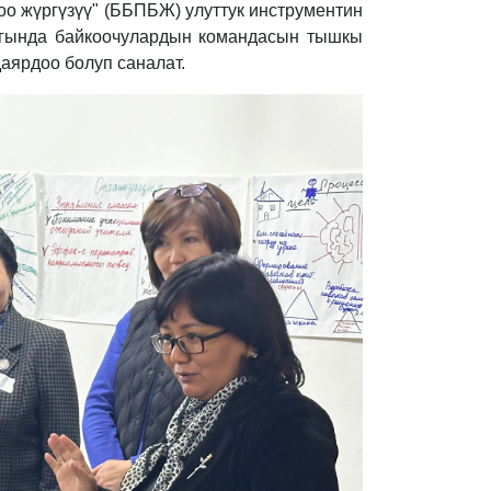
оо жүргүзүү" (ББПБЖ) улуттук инструментин
кагында байкоочулардын командасын тышкы
аярдоо болуп саналат.