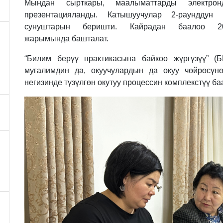
Мындан сырткары, маалыматтарды электрон
презентацияланды. Катышуучулар 2-раундду
сунуштарын беришти. Кайрадан баалоо 2
жарымында башталат.
“Билим берүү практикасына байкоо жүргүзүү” 
мугалимдин да, окуучулардын да окуу чөйрөсүн
негизинде түзүлгөн окутуу процессин комплекстүү ба