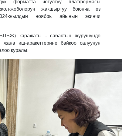
дук форматта чогултуу платформасы
н жол-жоболорун жакшыртуу боюнча өз
024-жылдын ноябрь айынын экинчи
(ББПБЖ) каражаты - сабактын жүрүшүндө
ө жана иш-аракеттерине байкоо салуунун
алоо куралы.