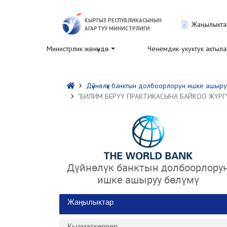
КЫРГЫЗ РЕСПУБЛИКАСЫНЫН
Жаңылыкта
АГАРТУУ МИНИСТРЛИГИ
Министрлик жөнүндө
Ченемдик-укуктук актыл
Дүйнөлүк банктын долбоорлорун ишке ашыруу
"БИЛИМ БЕРҮҮ ПРАКТИКАСЫНА БАЙКОО ЖҮРГ
Дүйнөлүк банктын долбоорлору
ишке ашыруу бөлүмү
Жаңылыктар
Кызматкерлер