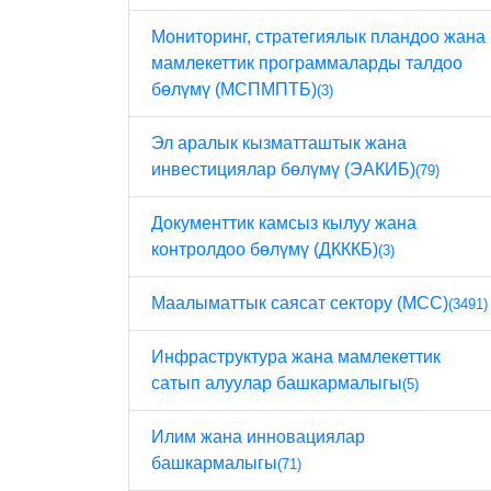
Мониторинг, стратегиялык пландоо жана
мамлекеттик программаларды талдоо
бөлүмү (МСПМПТБ)
(3)
Эл аралык кызматташтык жана
инвестициялар бөлүмү (ЭАКИБ)
(79)
Документтик камсыз кылуу жана
контролдоо бөлүмү (ДКККБ)
(3)
Маалыматтык саясат сектору (МСС)
(3491)
Инфраструктура жана мамлекеттик
сатып алуулар башкармалыгы
(5)
Илим жана инновациялар
башкармалыгы
(71)