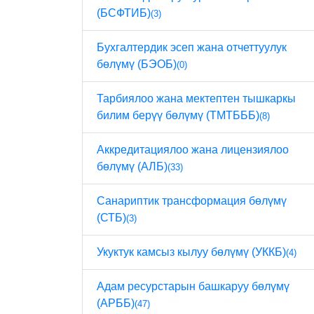
(БСФТИБ)
(3)
Бухгалтердик эсеп жана отчеттуулук
бөлүмү (БЭОБ)
(0)
Тарбиялоо жана мектептен тышкаркы
билим берүү бөлүмү (ТМТБББ)
(8)
Аккредитациялоо жана лицензиялоо
бөлүмү (АЛБ)
(33)
Санариптик трансформация бөлүмү
(СТБ)
(3)
Укуктук камсыз кылуу бөлүмү (УККБ)
(4)
Адам ресурстарын башкаруу бөлүмү
(АРББ)
(47)