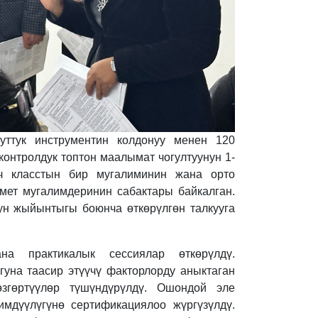
ттук инструментин колдонуу менен 120
контролдук топтон маалымат чогултуунун 1-
ыч класстын бир мугалиминин жана орто
мет мугалимдеринин сабактары байкалган.
ун жыйынтыгы боюнча өткөрүлгөн талкууга
на практикалык сессиялар өткөрүлдү.
уна таасир этүүчү факторлорду аныктаган
өзгөртүүлөр түшүндүрүлдү. Ошондой эле
мдүүлүгүнө сертификациялоо жүргүзүлдү.