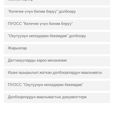
"Келечек үчүн билим берүү" долбоору
ПУОСС "Келечек үчүн билим берүү"
"Окутуунун негиздерин бекемдөө" долбоору
Жарыялар
Даттанууларды кароо механизми
Ишке ашырылып жаткан долбоорлордун маалыматы
ПУОСС "Окутуунун негиздерин бекемдөө"
Долбоорлордун маалыматтык документтери