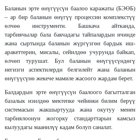
Баланын эрте өнүгүүсүн баалоо каражаты (БЭӨБ)
– ар бир баланын өнүгүү процессин комплекстүү
өлчөө инструменти. Башкача айтканда,
тарбиячылар бала бакчадагы тайпалардын ичинде
жана сыртында баланын жүргүзгөн бардык иш-
аракеттерин, мисалы, сейилдөө учурунда байкап,
өлчөп турушат. Бул баланын өнүгүүсүндөгү
негизги аспектилерди белгилейт жана баланын
өнүгүүсүнө жекече мамиле жасоого жардам берет.
Балдардын эрте өнүгүүсүн баалоого багытталган
базалык изилдөө мектепке чейинки билим берүү
системасын жакшыртууда жана окутуу менен
тарбиялоонун жогорку стандарттарын камсыз
кылуудагы маанилүү кадам болуп саналат.