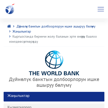
Дүйнөлүк банктын долбоорлорун ишке ашыруу бөлүмү
Жаңылыктар
Кыргызстанда биринчи жолу баланын эрте өнүгүүсүн баалоо
изилдөөсү өткөрүлдү
Дүйнөлүк банктын долбоорлорун ишке
ашыруу бөлүмү
Жаңылыктар
Кызматкерлер