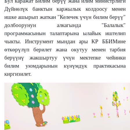
Бул каражат Билим берүү жана илим министрлиги
Дүйнөлүк банктын каржылык колдоосу менен
ишке ашырып жаткан "Келечек үчүн билим берүү"
долбоорунун алкагында "Балалык"
программасынын талаптарына ылайык иштелип
чыкты.
Инструмент мындан ары КР ББИМине
өткөрүлүп берилет жана окутуу менен тарбия
берүүнү жакшыртуу үчүн мектепке чейинки
билим уюмдарынын күнүмдүк практикасына
киргизилет.