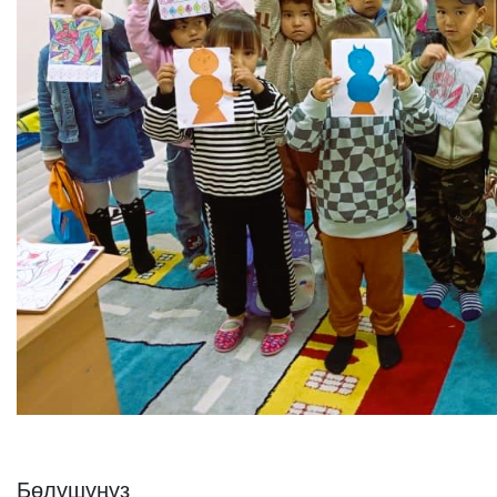
Бөлүшүңүз