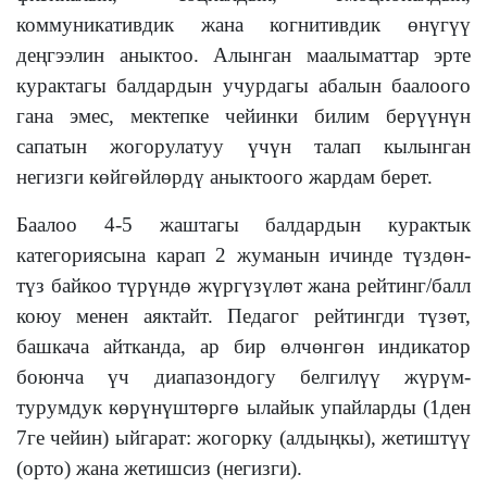
коммуникативдик жана когнитивдик өнүгүү
деңгээлин аныктоо. Алынган маалыматтар эрте
курактагы балдардын учурдагы абалын баалоого
гана эмес, мектепке чейинки билим берүүнүн
сапатын жогорулатуу үчүн талап кылынган
негизги көйгөйлөрдү аныктоого жардам берет.
Баалоо 4-5 жаштагы балдардын курактык
категориясына карап 2 жуманын ичинде түздөн-
түз байкоо түрүндө жүргүзүлөт жана рейтинг/балл
коюу менен аяктайт. Педагог рейтингди түзөт,
башкача айтканда, ар бир өлчөнгөн индикатор
боюнча үч диапазондогу белгилүү жүрүм-
турумдук көрүнүштөргө ылайык упайларды (1ден
7ге чейин) ыйгарат: жогорку (алдыңкы), жетиштүү
(орто) жана жетишсиз (негизги).