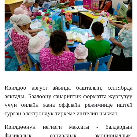
Изилдөө август айында башталып, сентябрда
аяктады. Баалоону санариптик форматта жүргүзүү
үчүн онлайн жана оффлайн режиминде иштей
турган электрондук тиркеме иштелип чыккан.
Изилдөөнүн негизги максаты - балдардын
физикалык, социалдык, эмоционалдык,