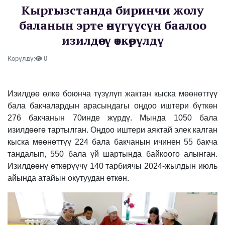
Кыргызстанда биринчи жолу
баланын эрте өнүгүүсүн баалоо
изилдөөсү өткөрүлдү
Көрүлдү:
0
Изилдөө өлкө боюнча түзүлүп жактан кыска мөөнөттүү
бала бакчалардын арасындагы оңдоо иштери бүткөн
276 бакчанын 70инде жүрдү. Мында 1050 бала
изилдөөгө тартылган. Оңдоо иштери аяктай элек калган
кыска мөөнөттүү 224 бала бакчанын ичинен 55 бакча
тандалып, 550 бала үй шартында байкоого алынган.
Изилдөөнү өткөрүүчү 140 тарбиячы 2024-жылдын июль
айында атайын окутуудан өткөн.