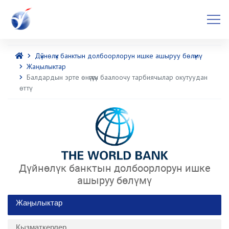
Дүйнөлүк банктын долбоорлорун ишке ашыруу бөлүмү
Жаңылыктар
Балдардын эрте өнүгүүсүн баалоочу тарбиячылар окутуудан
өттү
Дүйнөлүк банктын долбоорлорун ишке
ашыруу бөлүмү
Жаңылыктар
Кызматкерлер