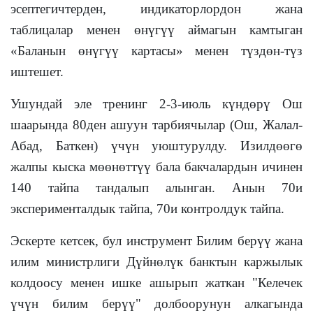
эсептегичтерден, индикаторлордон жана
таблицалар менен өнүгүү аймагын камтыган
«Баланын өнүгүү картасы» менен түздөн-түз
иштешет.
Ушундай эле тренинг 2-3-июль күндөрү Ош
шаарында 80ден ашуун тарбиячылар (Ош, Жалал-
Абад, Баткен) үчүн уюштурулду. Изилдөөгө
жалпы кыска мөөнөттүү бала бакчалардын ичинен
140 тайпа тандалып алынган. Анын 70и
экспериментал
дык тайпа, 70и контролдук тайпа.
Эскерте кетсек, бул инструмент Билим берүү жана
илим министрлиги Дүйнөлүк банктын каржылык
колдоосу менен ишке ашырып жаткан "Келечек
үчүн билим берүү" долбоорунун алкагында