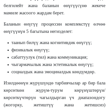
белгилейт жана баланын өнүгүүсүнө жекече
мамиле жасоого жардам берет.
Баланын өнүгүү процессин комплекстүү өлчөө
өнүгүүнүн 5 багытына негизделет:
таанып билүү жана когнитивдик өнүгүү;
физикалык өнүгүү;
сабаттуулук (тил) жана коммуникация;
чыгармачылык жана эстетикалык өнүгүү;
социалдык жана эмоциналдык көндүмдөр.
Изилдөөнүн жүрүшүндө тарбиячылар ар бир бала
көрсөткөн жүрүм-турум көрүнүштөрүн/
көрсөткүчтөрүн чагылдырган үч диапазондогу
(жогорку, жетиштүү жана жетишсиз)