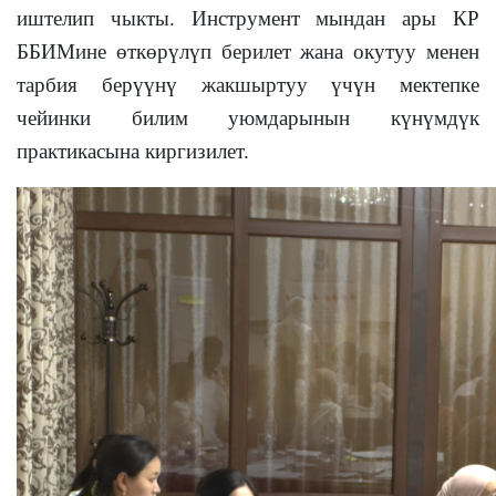
иштелип чыкты. Инструмент мындан ары КР
ББИМине өткөрүлүп берилет жана окутуу менен
тарбия берүүнү жакшыртуу үчүн мектепке
чейинки билим уюмдарынын күнүмдүк
практикасына киргизилет.