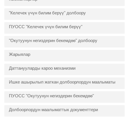
"Келечек үчүн билим берүү" долбоору
ПУОСС "Келечек үчүн билим берүү"
"Окутуунун негиздерин бекемдөө" долбоору
Жарыялар
Даттанууларды кароо механизми
Ишке ашырылып жаткан долбоорлордун маалыматы
ПУОСС "Окутуунун негиздерин бекемдөө"
Долбоорлордун маалыматтык документтери