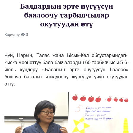
Балдардын эрте өнүгүүсүн
баалоочу тарбиячылар
окутуудан өттү
Көрүлдү:
0
Чүй, Нарын, Талас жана Ысык-Көл облустарындагы
кыска мөөнөттүү бала бакчалардын 60 тарбиячысы 5-6-
июль күндөрү «Баланын эрте өнүгүүсүн баалоо»
боюнча базалык изилдөөнү жүргүзүү үчүн окутуудан
өттү.