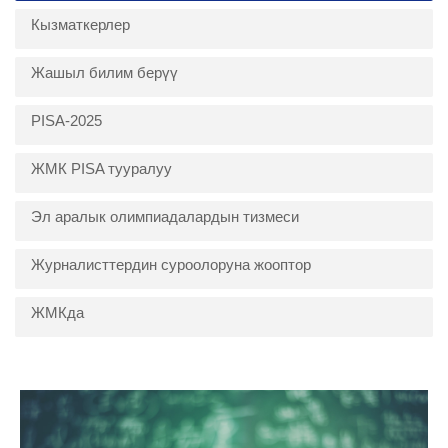
Кызматкерлер
Жашыл билим берүү
PISA-2025
ЖМК PISA тууралуу
Эл аралык олимпиадалардын тизмеси
Журналисттердин суроолоруна жооптор
ЖМКда