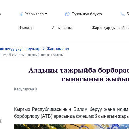
р
Жарыялар
Түзүмдүк бөлүктөр
Б
Изилдөөлөр
Алтын казык
Жарандардын кайры
 өнүгүү үчүн көндүмдөр
Жаңылыктар
ешмоб сынагынын жыйынтыгы чыкты
Алдыңкы тажрыйба борборл
сынагынын жыйы
Көрүлдү:
0
Кыргыз Республикасынын Билим берүү жана илим
борборлору (АТБ) арасында флешмоб сынагын жары
: