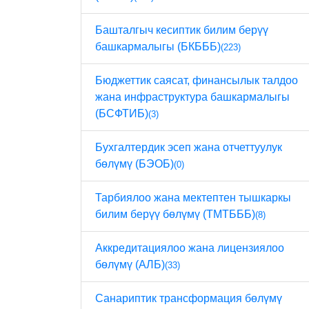
Башталгыч кесиптик билим берүү
башкармалыгы (БКБББ)
(223)
Бюджеттик саясат, финансылык талдоо
жана инфраструктура башкармалыгы
(БСФТИБ)
(3)
Бухгалтердик эсеп жана отчеттуулук
бөлүмү (БЭОБ)
(0)
Тарбиялоо жана мектептен тышкаркы
билим берүү бөлүмү (ТМТБББ)
(8)
Аккредитациялоо жана лицензиялоо
бөлүмү (АЛБ)
(33)
Санариптик трансформация бөлүмү