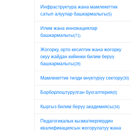
Инфраструктура жана мамлекеттик
сатып алуулар башкармалыгы
(5)
Илим жана инновациялар
башкармалыгы
(71)
Жогорку, орто кесиптик жана жогорку
окуу жайдан кийинки билим берүү
башкармалыгы
(28)
Мамлекеттик тилди өнүктүрүү сектору
(30)
Борборлоштурулган бухгалтерия
(0)
Кыргыз билим берүү академиясы
(34)
Педагогикалык кызматкерлердин
квалификациясын жогорулатуу жана