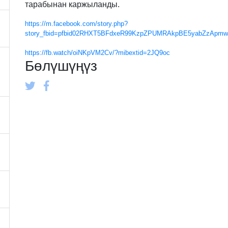
тарабынан каржыланды.
https://m.facebook.com/story.php?
story_fbid=pfbid02RHXT5BFdxeR99KzpZPUMRAkpBE5yabZzApmwtjY
https://fb.watch/oiNKpVM2Cv/?mibextid=2JQ9oc
Бөлүшүңүз