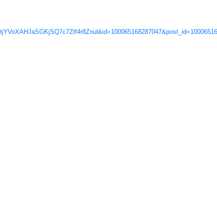
VoXAHJaSGKjSQ7c7Ztf4r8Znul&id=100065168287047&post_id=10006516828