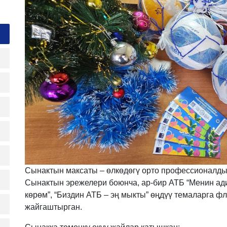
Сынактын максаты – өлкөдөгү орто профессионалды
Сынактын эрежелери боюнча, ар-бир АТБ “Менин ад
көрөм”, “Биздин АТБ – эң мыкты” өңдүү темаларга 
жайгаштырган.