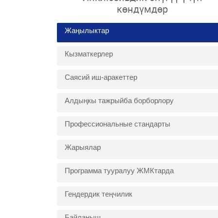
көндүмдөр
Жаңылыктар
Кызматкерлер
Саясий иш-аракеттер
Алдыңкы тажрыйба борборлору
Профессиональные стандарты
Жарыялар
Программа тууралуу ЖМКтарда
Гендердик теңчилик
Байланыш