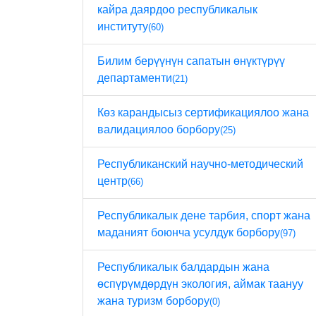
кайра даярдоо республикалык
институту
(60)
Билим берүүнүн сапатын өнүктүрүү
департаменти
(21)
Көз карандысыз сертификациялоо жана
валидациялоо борбору
(25)
Республиканский научно-методический
центр
(66)
Республикалык дене тарбия, спорт жана
маданият боюнча усулдук борбору
(97)
Республикалык балдардын жана
өспүрүмдөрдүн экология, аймак таануу
жана туризм борбору
(0)