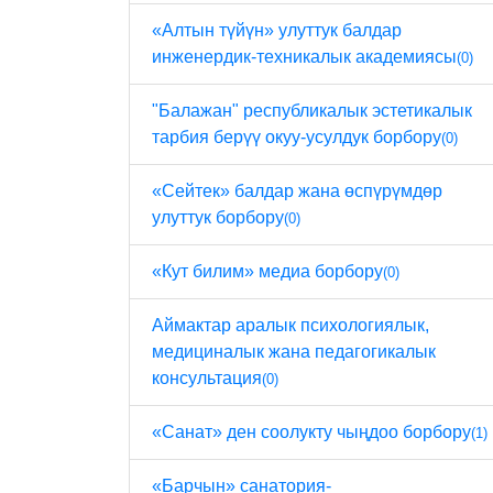
«Алтын түйүн» улуттук балдар
инженердик-техникалык академиясы
(0)
"Балажан" республикалык эстетикалык
тарбия берүү окуу-усулдук борбору
(0)
«Сейтек» балдар жана өспүрүмдөр
улуттук борбору
(0)
«Кут билим» медиа борбору
(0)
Аймактар ​​аралык психологиялык,
медициналык жана педагогикалык
консультация
(0)
«Санат» ден соолукту чыңдоо борбору
(1)
«Барчын» санатория-