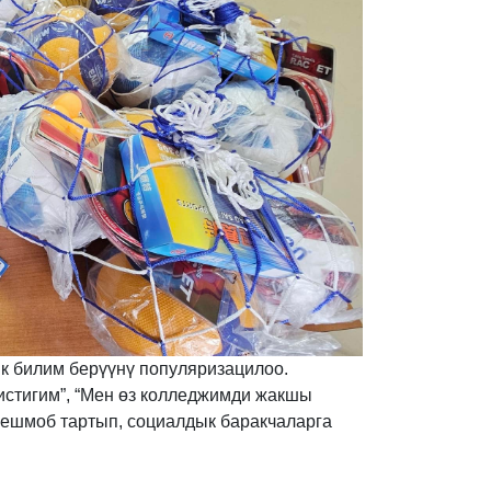
к билим берүүнү популяризацилоо.
истигим”, “Мен өз колледжимди жакшы
флешмоб тартып, социалдык баракчаларга