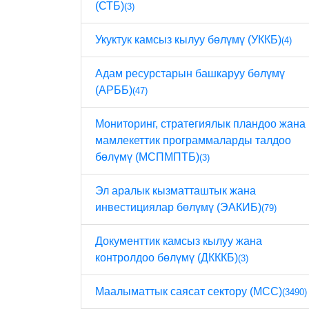
(СТБ)
(3)
Укуктук камсыз кылуу бөлүмү (УККБ)
(4)
Адам ресурстарын башкаруу бөлүмү
(АРББ)
(47)
Мониторинг, стратегиялык пландоо жана
мамлекеттик программаларды талдоо
бөлүмү (МСПМПТБ)
(3)
Эл аралык кызматташтык жана
инвестициялар бөлүмү (ЭАКИБ)
(79)
Документтик камсыз кылуу жана
контролдоо бөлүмү (ДКККБ)
(3)
Маалыматтык саясат сектору (МСС)
(3490)