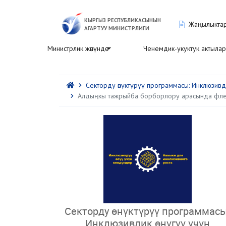
КЫРГЫЗ РЕСПУБЛИКАСЫНЫН
Жаңылыкта
АГАРТУУ МИНИСТРЛИГИ
Министрлик жөнүндө
Ченемдик-укуктук актылар
Секторду өнүктүрүү программасы: Инклюзивдик
Алдыңкы тажрыйба борборлору арасында фл
Секторду өнүктүрүү программасы
Инклюзивдик өнүгүү үчүн