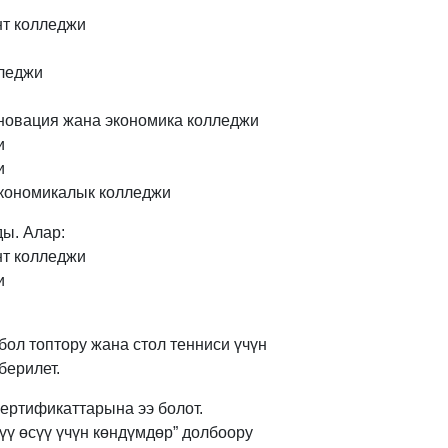
нт колледжи
леджи
новация жана экономика колледжи
и
и
кономикалык колледжи
ы. Алар:
нт колледжи
и
бол топтору жана стол тенниси үчүн
берилет.
ертификаттарына ээ болот.
ү өсүү үчүн көндүмдөр” долбоору