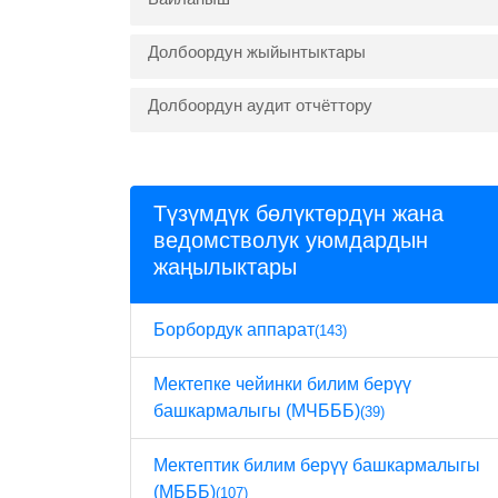
Долбоордун жыйынтыктары
Долбоордун аудит отчёттору
Түзүмдүк бөлүктөрдүн жана
ведомстволук уюмдардын
жаңылыктары
Борбордук аппарат
(143)
Мектепке чейинки билим берүү
башкармалыгы (МЧБББ)
(39)
Мектептик билим берүү башкармалыгы
(МБББ)
(107)