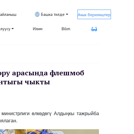
айланыш
Башка тилде
Ачык берилиштер
луусу
Илим
Bilim
ору арасында флешмоб
нтыгы чыкты
 министрлиги өлкөдөгү Алдыңкы тажрыйба
ялаган.