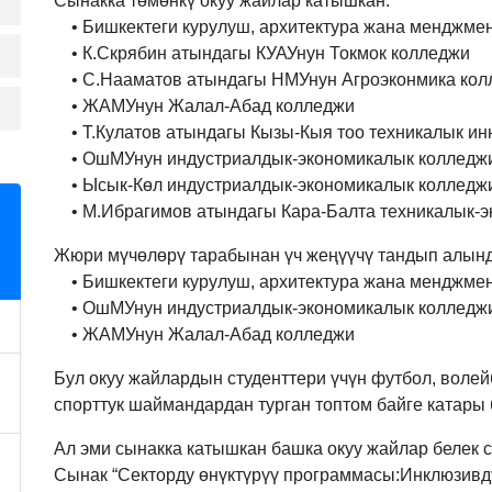
Сынакка төмөнкү окуу жайлар катышкан:
• Бишкектеги курулуш, архитектура жана менджме
• К.Скрябин атындагы КУАУнун Токмок колледжи
• С.Нааматов атындагы НМУнун Агроэконмика кол
• ЖАМУнун Жалал-Абад колледжи
• Т.Кулатов атындагы Кызы-Кыя тоо техникалык ин
• ОшМУнун индустриалдык-экономикалык колледж
• Ысык-Көл индустриалдык-экономикалык колледж
• М.Ибрагимов атындагы Кара-Балта техникалык-э
Жюри мүчөлөрү тарабынан үч жеңүүчү тандып алынд
• Бишкектеги курулуш, архитектура жана менджме
• ОшМУнун индустриалдык-экономикалык колледж
• ЖАМУнун Жалал-Абад колледжи
Бул окуу жайлардын студенттери үчүн футбол, волей
спорттук шаймандардан турган топтом байге катары 
Ал эми сынакка катышкан башка окуу жайлар белек с
Сынак “Секторду өнүктүрүү программасы:Инклюзивдү