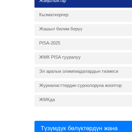
Жаңылыктар
Кызматкерлер
Жашыл билим берүү
PISA-2025
ЖМК PISA тууралуу
Эл аралык олимпиадалардын тизмеси
Журналисттердин суроолоруна жооптор
ЖМКда
Түзүмдүк бөлүктөрдүн жана