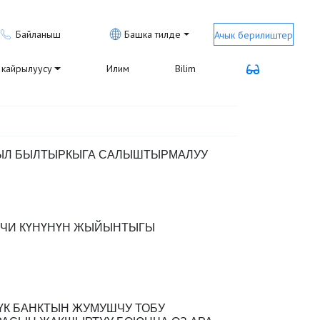
Байланыш
Башка тилде
Ачык берилиштер
кайрылуусу
Илим
Bilim
ЫЛ БЫЛТЫРКЫГА САЛЫШТЫРМАЛУУ
НЧИ КҮНҮНҮН ЖЫЙЫНТЫГЫ
ҮК БАНКТЫН ЖУМУШЧУ ТОБУ