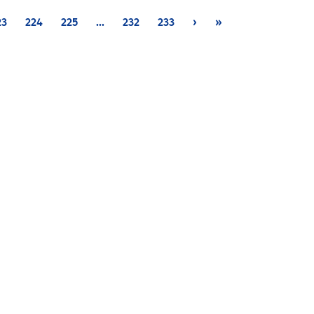
ent)
23
224
225
...
232
233
›
»