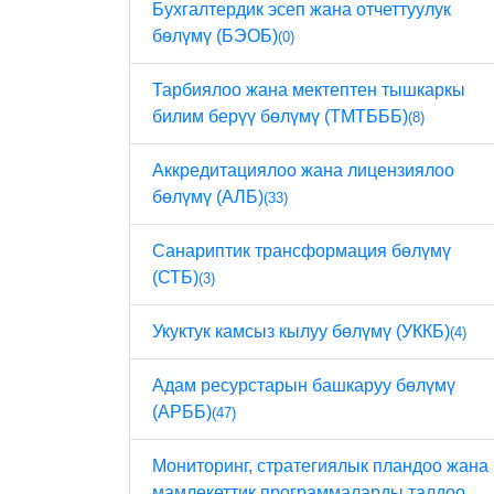
Бухгалтердик эсеп жана отчеттуулук
бөлүмү (БЭОБ)
(0)
Тарбиялоо жана мектептен тышкаркы
билим берүү бөлүмү (ТМТБББ)
(8)
Аккредитациялоо жана лицензиялоо
бөлүмү (АЛБ)
(33)
Санариптик трансформация бөлүмү
(СТБ)
(3)
Укуктук камсыз кылуу бөлүмү (УККБ)
(4)
Адам ресурстарын башкаруу бөлүмү
(АРББ)
(47)
Мониторинг, стратегиялык пландоо жана
мамлекеттик программаларды талдоо