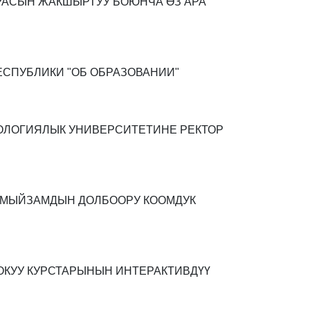
РАСЫН ЖАКШЫРТУУ БОЮНЧА ӨЗ АРА
ЕСПУБЛИКИ "ОБ ОБРАЗОВАНИИ"
ОЛОГИЯЛЫК УНИВЕРСИТЕТИНЕ РЕКТОР
 МЫЙЗАМДЫН ДОЛБООРУ КООМДУК
КУУ КУРСТАРЫНЫН ИНТЕРАКТИВДҮҮ