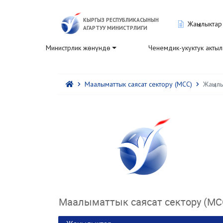
КЫРГЫЗ РЕСПУБЛИКАСЫНЫН
Жаңылыктар
АГАРТУУ МИНИСТРЛИГИ
Министрлик жөнүндө
Ченемдик-укуктук акты
Маалыматтык саясат сектору (МСС)
Жаңыл
Маалыматтык саясат сектору (МС