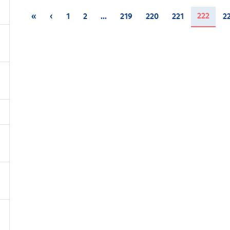
(curr
222
«
‹
1
2
...
219
220
221
2