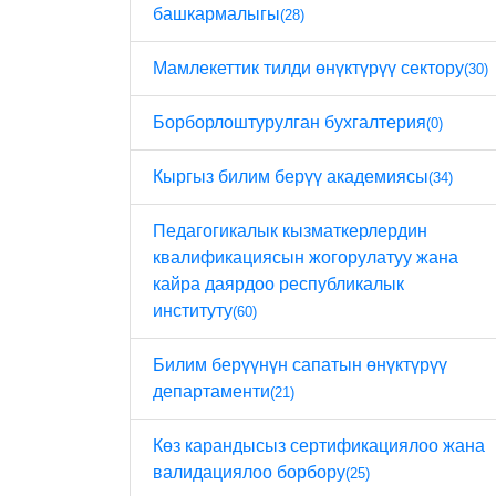
башкармалыгы
(28)
Мамлекеттик тилди өнүктүрүү сектору
(30)
Борборлоштурулган бухгалтерия
(0)
Кыргыз билим берүү академиясы
(34)
Педагогикалык кызматкерлердин
квалификациясын жогорулатуу жана
кайра даярдоо республикалык
институту
(60)
Билим берүүнүн сапатын өнүктүрүү
департаменти
(21)
Көз карандысыз сертификациялоо жана
валидациялоо борбору
(25)