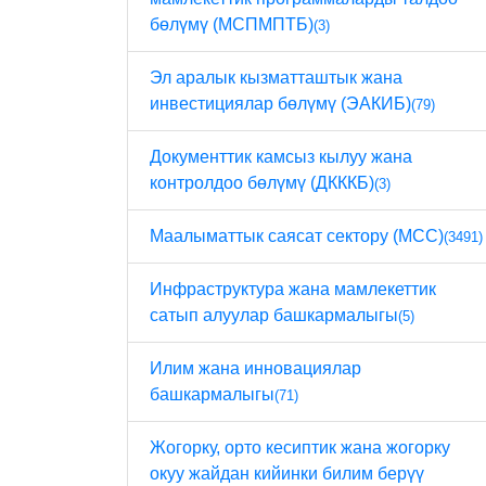
бөлүмү (МСПМПТБ)
(3)
Эл аралык кызматташтык жана
инвестициялар бөлүмү (ЭАКИБ)
(79)
Документтик камсыз кылуу жана
контролдоо бөлүмү (ДКККБ)
(3)
Маалыматтык саясат сектору (МСС)
(3491)
Инфраструктура жана мамлекеттик
сатып алуулар башкармалыгы
(5)
Илим жана инновациялар
башкармалыгы
(71)
Жогорку, орто кесиптик жана жогорку
окуу жайдан кийинки билим берүү