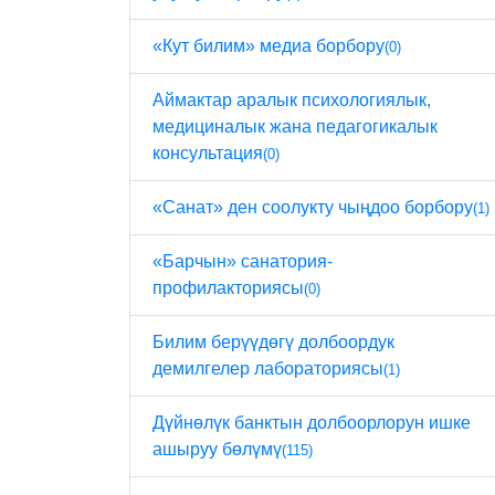
«Кут билим» медиа борбору
(0)
Аймактар ​​аралык психологиялык,
медициналык жана педагогикалык
консультация
(0)
«Санат» ден соолукту чыңдоо борбору
(1)
«Барчын» санатория-
профилакториясы
(0)
Билим берүүдөгү долбоордук
демилгелер лабораториясы
(1)
Дүйнөлүк банктын долбоорлорун ишке
ашыруу бөлүмү
(115)