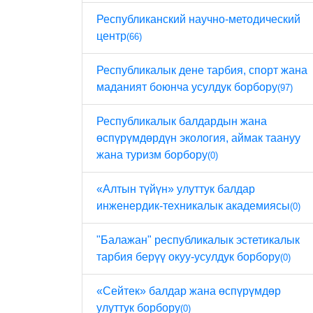
Республиканский научно-методический
центр
(66)
Республикалык дене тарбия, спорт жана
маданият боюнча усулдук борбору
(97)
Республикалык балдардын жана
өспүрүмдөрдүн экология, аймак таануу
жана туризм борбору
(0)
«Алтын түйүн» улуттук балдар
инженердик-техникалык академиясы
(0)
"Балажан" республикалык эстетикалык
тарбия берүү окуу-усулдук борбору
(0)
«Сейтек» балдар жана өспүрүмдөр
улуттук борбору
(0)