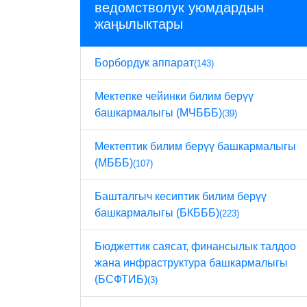
ведомстволук уюмдардын
жаңылыктары
Борбордук аппарат
(143)
Мектепке чейинки билим берүү
башкармалыгы (МЧБББ)
(39)
Мектептик билим берүү башкармалыгы
(МБББ)
(107)
Башталгыч кесиптик билим берүү
башкармалыгы (БКБББ)
(223)
Бюджеттик саясат, финансылык талдоо
жана инфраструктура башкармалыгы
(БСФТИБ)
(3)