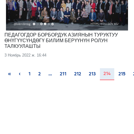
ПЕДАГОГДОР БОРБОРДУК АЗИЯНЫН ТУРУКТУУ
ӨНҮГҮҮСҮНДӨГҮ БИЛИМ БЕРҮҮНҮН РОЛУН
ТАЛКУУЛАШТЫ
3 Ноябрь 2022 ж. 16:44
(current)
214
«
‹
1
2
...
211
212
213
215