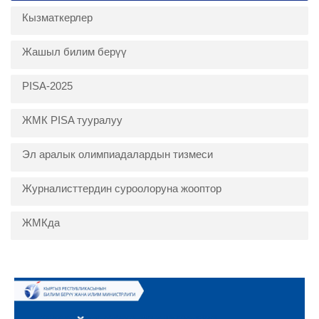
Кызматкерлер
Жашыл билим берүү
PISA-2025
ЖМК PISA тууралуу
Эл аралык олимпиадалардын тизмеси
Журналисттердин суроолоруна жооптор
ЖМКда