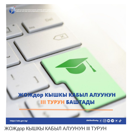
ЖОЖдор КЫШКЫ КАБЫЛ АЛУУНУН III ТУРУН