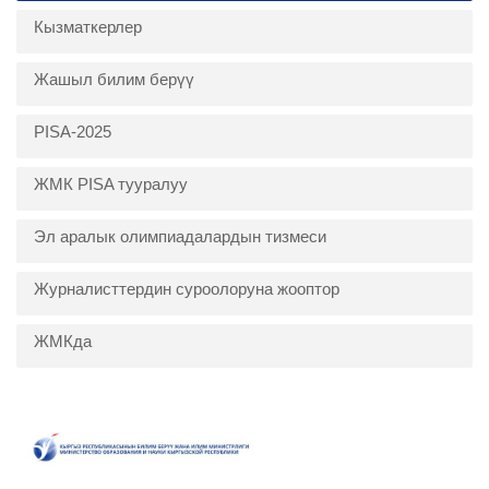
Кызматкерлер
Жашыл билим берүү
PISA-2025
ЖМК PISA тууралуу
Эл аралык олимпиадалардын тизмеси
Журналисттердин суроолоруна жооптор
ЖМКда