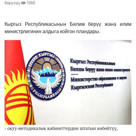
Көрүлдү:
1060
Кыргыз Республикасынын Билим берүү жана илим
министрлигинин алдыга койгон пландары.
- окуу-методикалык кабинеттердин штатын көбөйтүү,