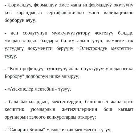
- формалдуу, формалдуу эмес жана информалдуу окутууну
көз карандысыз сертификациялоо жана валидациялоо
борборун ачуу,
- ден соолугунун мүмкүнчүлүктөрү чектелүү балдар,
мигранттардын балдары билим алыш үчүн, мамлекеттик
үлгүдѳгү документти берүүчү «Электрондук мектепти»
түзүү,
- "Көп профилдүү, түзөтүүчү жана өнүктүрүүчү педагогика
Борбору" долбоорун ишке ашыруу;
- «Ата-энелер мектебин» түзүү,
- бала бакчалардын, мектептердин, башталгыч жана орто
кесиптик уюмдардын жетекчилеринин бош кызмат
орундарын ээлөөгө конкурстарды өткөрүү;
- "Санарип Билим" мамлекеттик мекемесин түзүү,