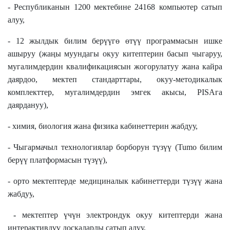
- Республиканын 1200 мектебине 24168 компьютер сатып
ал
уу
,
- 12 жылдык билим берүүгө өтүү программасын ишке
ашыруу (жаңы муундагы окуу китептерин басып чыгаруу,
мугалимдердин квалификациясын жогорулатуу жана кайра
даярдоо, мектеп стандарттары, окуу-методикалык
комплекттер, мугалимдердин эмгек акысы, PISAга
даярдануу),
- химия, биология жана физика кабинеттерин жабдуу,
- Чыгармачыл технологиялар борборун түзүү (Tumo билим
берүү платформасын түзүү),
- орто мектептерде медициналык кабинеттерди түзүү жана
жабдуу
,
-
мектептер үчүн электрондук окуу китептерди жана
интерактивдүү доскаларды сатып алуу,