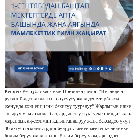
Кыргыз Республикасынын Президентинин “Инсандын
руханий-адеп-ахлактык өнүгүүсү жана дене-тарбиясы
жөнүндө концепцияны бекитүү тууралуу” Жарлыгын ишке
ашыруу максатында, балдардын улуттук, мекенчилдик жана
жарандык аң-сезимин калыптандыруу жана бекемдөө үчүн
30-августта министрдин буйругу менен мектепке чейинки
билим берүү жана жалпы билим берүү уюмдарындагы