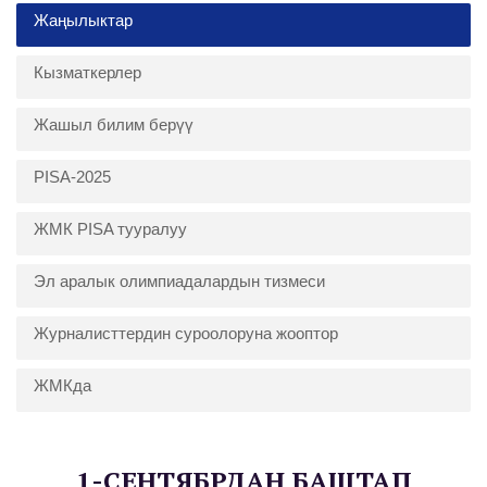
Жаңылыктар
Кызматкерлер
Жашыл билим берүү
PISA-2025
ЖМК PISA тууралуу
Эл аралык олимпиадалардын тизмеси
Журналисттердин суроолоруна жооптор
ЖМКда
1-СЕНТЯБРДАН БАШТАП