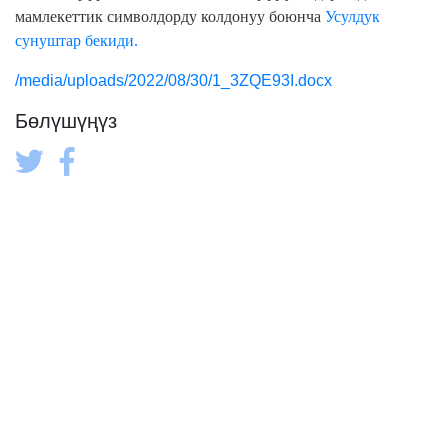
мамлекеттик символдорду колдонуу
боюнча
Усулдук
сунуштар бекиди.
/media/uploads/2022/08/30/1_3ZQE93I.docx
Бөлүшүңүз