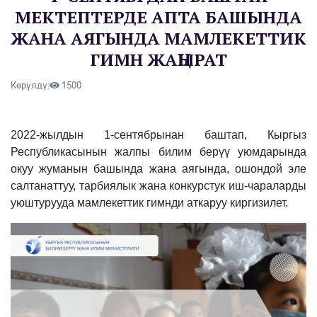
МЕКТЕПТЕРДЕ АПТА БАШЫНДА
ЖАНА АЯГЫНДА МАМЛЕКЕТТИК
ГИМН ЖАҢЫРАТ
Көрүлдү:
1500
2022-жылдын 1-сентябрынан баштап, Кыргыз
Республикасынын жалпы билим берүү уюмдарында
окуу жуманын башында жана аягында, ошондой эле
салтанаттуу, тарбиялык жана конкурстук иш-чараларды
уюштурууда мамлекеттик гимнди аткаруу киргизилет.