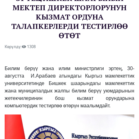
МЕКТЕП ДИРЕКТОРЛОРУНУН
КЫЗМАТ ОРДУНА
ТАЛАПКЕРЛЕРДИ ТЕСТИРЛӨӨ
ӨТӨТ
Көрүлдү:
1308
Билим берүү жана илим министрлиги эртең, 30-
августта И.Арабаев атындагы Кыргыз мамлекеттик
университетинде Бишкек шаарындагы мамлекеттик
жана муниципалдык жалпы билим берүү уюмдарынын
жетекчилеринин бош кызмат орундарына
компьютердик тестирлөө өтөрүн маалымдайт.