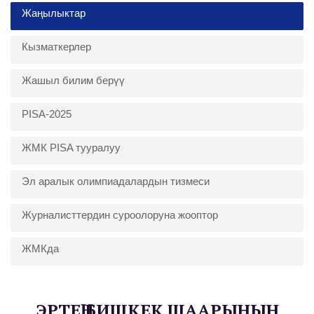
Жаңылыктар
Кызматкерлер
Жашыл билим берүү
PISA-2025
ЖМК PISA тууралуу
Эл аралык олимпиадалардын тизмеси
Журналисттердин суроолоруна жооптор
ЖМКда
ЭРТЕҢ БИШКЕК ШААРЫНЫН