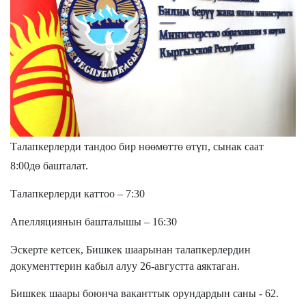
Т
алапкерлерди тандоо бир нөөмөттө өтүп, сынак саат
8:00дө башталат.
Талапкерлерди каттоо – 7:30
Апелляциянын башталышы – 16:30
Эскерте кетсек, Бишкек шаарынан талапкерлердин
документтерин кабыл алуу 26-августта аяктаган.
Бишкек шаары боюнча ваканттык орундардын саны - 62.