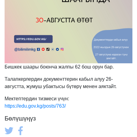
Бишкек шаары боюнча жалпы 62 бош орун бар.
Талапкерлердин документтерин кабыл алуу 26-
августта, жумуш убактысы бүтөрү менен аяктайт.
Мектептердин тизмеси үчүн:
https://edu.gov.kg/posts/763/
Бөлүшүңүз