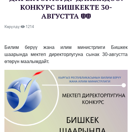
КОНКУРС БИШКЕКТЕ 30-
АВГУСТТА ӨТӨТ
Көрүлдү:
1214
Билим берүү жана илим министрлиги Бишкек
шаарында мектеп директорлугуна сынак 30-августта
өтөрүн маалымдайт.