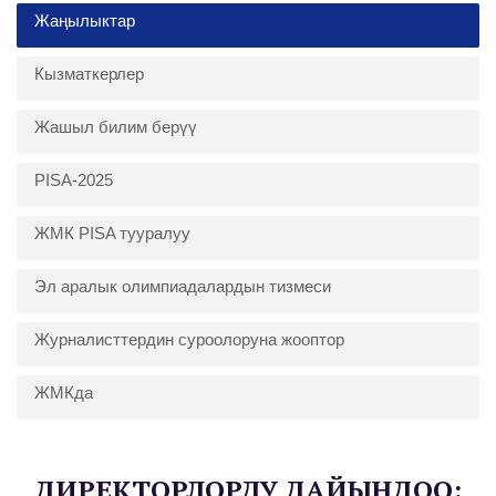
Жаңылыктар
Кызматкерлер
Жашыл билим берүү
PISA-2025
ЖМК PISA тууралуу
Эл аралык олимпиадалардын тизмеси
Журналисттердин суроолоруна жооптор
ЖМКда
ДИРЕКТОРЛОРДУ ДАЙЫНДОО: