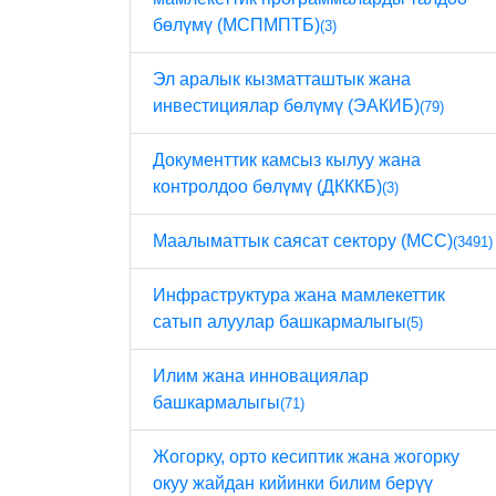
бөлүмү (МСПМПТБ)
(3)
Эл аралык кызматташтык жана
инвестициялар бөлүмү (ЭАКИБ)
(79)
Документтик камсыз кылуу жана
контролдоо бөлүмү (ДКККБ)
(3)
Маалыматтык саясат сектору (МСС)
(3491)
Инфраструктура жана мамлекеттик
сатып алуулар башкармалыгы
(5)
Илим жана инновациялар
башкармалыгы
(71)
Жогорку, орто кесиптик жана жогорку
окуу жайдан кийинки билим берүү