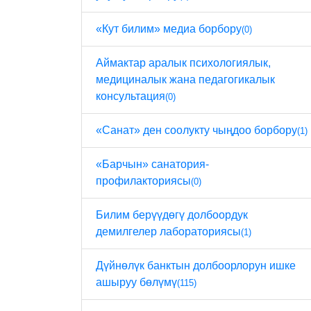
«Кут билим» медиа борбору
(0)
Аймактар ​​аралык психологиялык,
медициналык жана педагогикалык
консультация
(0)
«Санат» ден соолукту чыңдоо борбору
(1)
«Барчын» санатория-
профилакториясы
(0)
Билим берүүдөгү долбоордук
демилгелер лабораториясы
(1)
Дүйнөлүк банктын долбоорлорун ишке
ашыруу бөлүмү
(115)