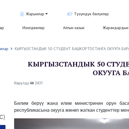
Жарыялар
Түзүмдүк бөлүктөр
лар
Изилдөөлөр
Алтын казык
Жарандардын 
ыктар
КЫРГЫЗСТАНДЫК 50 СТУДЕНТ БАШКОРТОСТАНГА ОКУУГА БАР
КЫРГЫЗСТАНДЫК 50 СТУД
ОКУУГА Б
Көрүлдү:
2431
Билим берүү жана илим министринин орун баса
республикасына окууга жөнөп жаткан студенттер мен
С)