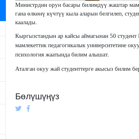
Министрдин орун басары билимдүү жаштар мамле
гана өлкөнү күчтүү кыла аларын белгилеп, студ
каалады.
Кыргызстандын ар кайсы аймагынан 50 студент
мамлекеттик педагогикалык университетине окуу
психология жаатында билим алышат.
Аталган окуу жай студенттерге акысыз билим бер
Бөлүшүңүз