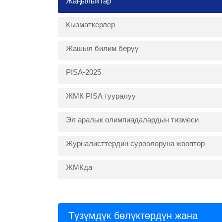
Жаңылыктар
Кызматкерлер
Жашыл билим берүү
PISA-2025
ЖМК PISA тууралуу
Эл аралык олимпиадалардын тизмеси
Журналисттердин суроолоруна жооптор
ЖМКда
Түзүмдүк бөлүктөрдүн жана