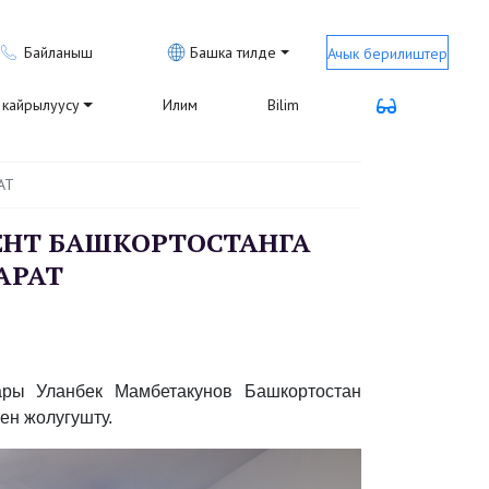
Байланыш
Башка тилде
Ачык берилиштер
кайрылуусу
Илим
Bilim
АТ
ЕНТ БАШКОРТОСТАНГА
АРАТ
ры Уланбек Мамбетакунов Башкортостан
ен жолугушту.