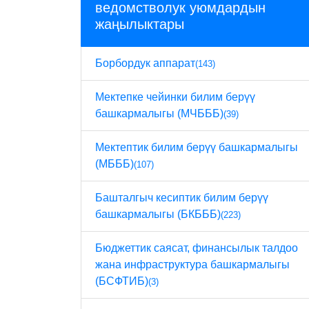
ведомстволук уюмдардын
жаңылыктары
Борбордук аппарат
(143)
Мектепке чейинки билим берүү
башкармалыгы (МЧБББ)
(39)
Мектептик билим берүү башкармалыгы
(МБББ)
(107)
Башталгыч кесиптик билим берүү
башкармалыгы (БКБББ)
(223)
Бюджеттик саясат, финансылык талдоо
жана инфраструктура башкармалыгы
(БСФТИБ)
(3)