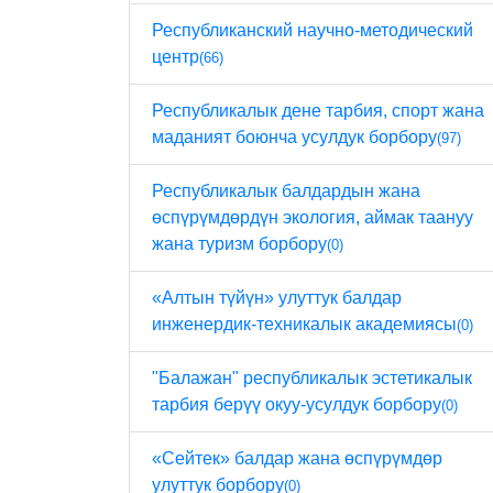
Республиканский научно-методический
центр
(66)
Республикалык дене тарбия, спорт жана
маданият боюнча усулдук борбору
(97)
Республикалык балдардын жана
өспүрүмдөрдүн экология, аймак таануу
жана туризм борбору
(0)
«Алтын түйүн» улуттук балдар
инженердик-техникалык академиясы
(0)
"Балажан" республикалык эстетикалык
тарбия берүү окуу-усулдук борбору
(0)
«Сейтек» балдар жана өспүрүмдөр
улуттук борбору
(0)