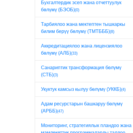
Бухгалтердик эсеп жана отчеттуулук
бөлүмү (БЭОБ)
(0)
Тарбиялоо жана мектептен тышкаркы
билим берүү бөлүмү (ТМТБББ)
(8)
Аккредитациялоо жана лицензиялоо
бөлүмү (АЛБ)
(33)
Санариптик трансформация бөлүмү
(СТБ)
(3)
Укуктук камсыз кылуу бөлүмү (УККБ)
(4)
Адам ресурстарын башкаруу бөлүмү
(АРББ)
(47)
Мониторинг, стратегиялык пландоо жана
мамлекеттик программаларды талдоо