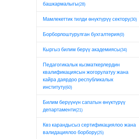
башкармалыгы
(28)
Мамлекеттик тилди өнүктүрүү сектору
(30)
Борборлоштурулган бухгалтерия
(0)
Кыргыз билим берүү академиясы
(34)
Педагогикалык кызматкерлердин
квалификациясын жогорулатуу жана
кайра даярдоо республикалык
институту
(60)
Билим берүүнүн сапатын өнүктүрүү
департаменти
(21)
Көз карандысыз сертификациялоо жана
валидациялоо борбору
(25)