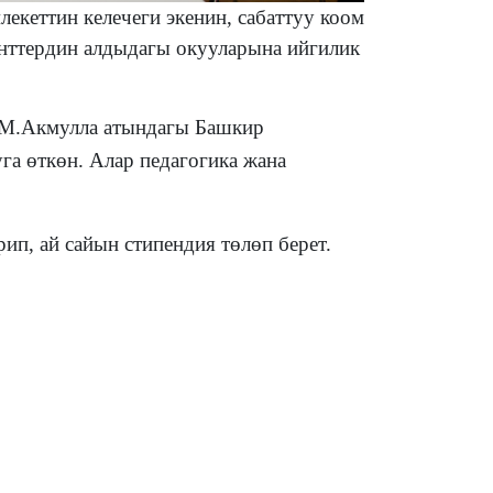
кеттин келечеги экенин, сабаттуу коом
енттердин алдыдагы окууларына ийгилик
 М.Акмулла атындагы Башкир
га өткөн. Алар педагогика жана
ип, ай сайын стипендия төлөп берет.