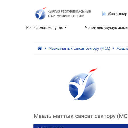
КЫРГЫЗ РЕСПУБЛИКАСЫНЫН
Жаңылыктар
АГАРТУУ МИНИСТРЛИГИ
Министрлик жөнүндө
Ченемдик-укуктук акты
Маалыматтык саясат сектору (МСС)
Жаңыл
Маалыматтык саясат сектору (МС