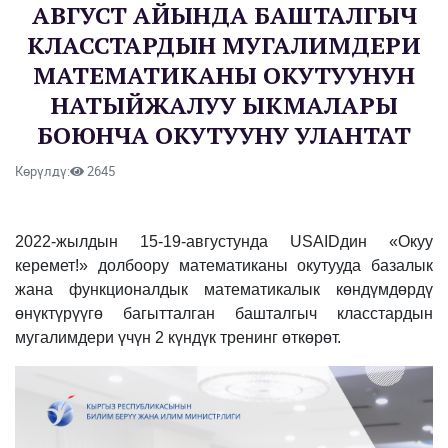
АВГУСТ АЙЫНДА БАШТАЛГЫЧ
КЛАССТАРДЫН МУГАЛИМДЕРИ
МАТЕМАТИКАНЫ ОКУТУУНУН
НАТЫЙЖАЛУУ ЫКМАЛАРЫ
БОЮНЧА ОКУТУУНУ УЛАНТАТ
Көрүлдү:
2645
2022-жылдын 15-19-августунда USAIDдин «Окуу
керемет!» долбоору математиканы окутууда базалык
жана функционалдык математикалык көндүмдөрдү
өнүктүрүүгө багытталган башталгыч класстардын
мугалимдери үчүн 2 күндүк тренинг өткөрөт.