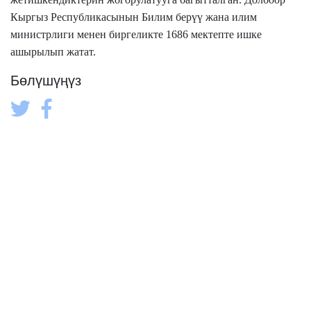
Кыргыз Республикасынын Билим берүү жана илим
министрлиги менен биргеликте 1686 мектепте ишке
ашырылып жатат.
Бөлүшүңүз