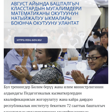
Бул тренингдер Билим берүү жана илим министрлигинин
алдындагы Педагогикалык кызматкерлердин
квалификациясын жогорулатуу жана кайра даярдоо
республикалык институту бекиткен 72 сааттык башталгыч
класстардын мугалимдеринин квалификациясын