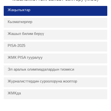
Жаңылыктар
Кызматкерлер
Жашыл билим берүү
PISA-2025
ЖМК PISA тууралуу
Эл аралык олимпиадалардын тизмеси
Журналисттердин суроолоруна жооптор
ЖМКда