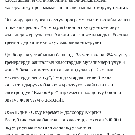
жогорулатуу программасынын алкагында өткөрүлүп жатат.
Он модулдан турган окутуу программасы этап-этабы менен
ишке ашырылат. Үч модуль боюнча окутуу өткөн окуу
жылында жүргүзүлгөн. Ал эми калган жети модуль боюнча
тренингдер кийинки окуу жылында өткөрүлөт.
Долбоор август айынын башында 38 устат жана 384 улуттук
тренерлерди башталгыч класстардын мугалимдери үчүн 4
жана 5 базалык математикалык модулдар (“Тексттик
маселелерди чыгаруу”, “Чоңдуктарды ченөө”) жана
калыптандыруучу баалоо жүргүзүүгө ылайыкталган
электрондук “BaalooApp” тиркемесин колдонуу боюнча
окутуу жүргүзүүгө даярдайт.
USAIDдин «Окуу керемет!» долбоору Кыргыз
Республикасында башталгыч класстарда окуган 300 000
окуучунун математика жана окуу боюнча
жетишкендиктерин жогорулатууга багытталган. Долбоор