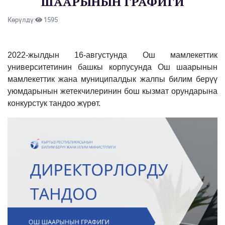
ШААРЫНЫН ГРАФИГИ
Көрүлдү:
1595
2022-жылдын 16-августунда Ош мамлекеттик
университетинин башкы корпусунда Ош шаарынын
мамлекеттик жана муниципалдык жалпы билим берүү
уюмдарынын жетекчилеринин бош кызмат орундарына
конкурстук тандоо жүрөт.