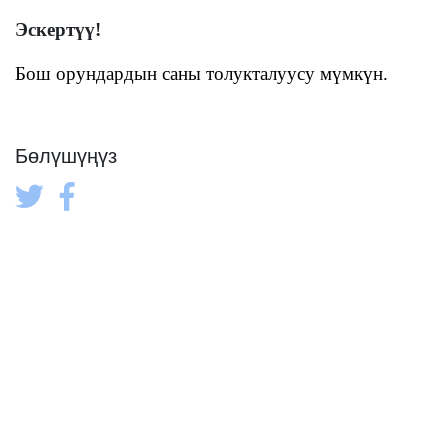
Эскертүү
!
Бош орундардын саны толукталуусу мүмкүн.
Бөлүшүңүз