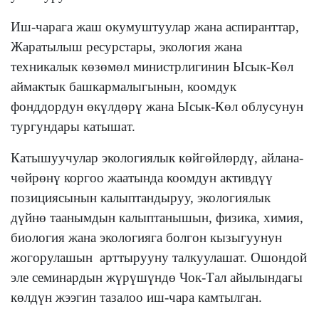
Иш-чарага жаш окумуштуулар жана аспиранттар,
Жаратылыш ресурстары, экология жана
техникалык көзөмөл министрлигинин Ысык-Көл
аймактык башкармалыгынын, коомдук
фонддордун өкүлдөрү жана Ысык-Көл облусунун
тургундары катышат.
Катышуучулар экологиялык көйгөйлөрдү, айлана-
чөйрөнү коргоо жаатында коомдун активдүү
позициясынын калыптандыруу, экологиялык
дүйнө таанымдын калыптанышын, физика, химия,
биология жана экологияга болгон кызыгуунун
жогорулашын арттырууну талкуулашат. Ошондой
эле семинардын жүрүшүндө Чок-Тал айылындагы
көлдүн жээгин тазалоо иш-чара камтылган.