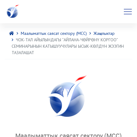
Маалыматтык саясат сектору (МСС)
Жаңылыктар
ЧОК-ТАЛ АЙЫЛЫНДАГЫ “АЙЛАНА-ЧӨЙРӨНҮ КОРГОО”
СЕМИНАРЫНЫН КАТЫШУУЧУЛАРЫ ЫСЫК-КӨЛДҮН ЖЭЭГИН
ТАЗАЛАШАТ
Маалыматтык саясат сектору (МСС)