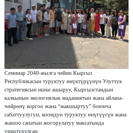
Семинар 2040-жылга чейин Кыргыз
Республикасын туруктуу өнүктүрүүнүн Улуттук
стратегиясын ишке ашыруу, Кыргызстандын
калкынын экологиялык маданиятын жана айлана-
чөйрөнү коргоо жана “жакшыртуу” боюнча
сабаттуулугун, коомдун туруктуу өнүгүүсүн жана
жашоо сапатын жогорулатуу максатында
уюштурулган.