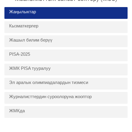
Жаңылыктар
Кызматкерлер
Жашыл билим берүү
PISA-2025
ЖМК PISA тууралуу
Эл аралык олимпиадалардын тизмеси
Журналисттердин суроолоруна жооптор
ЖМКда