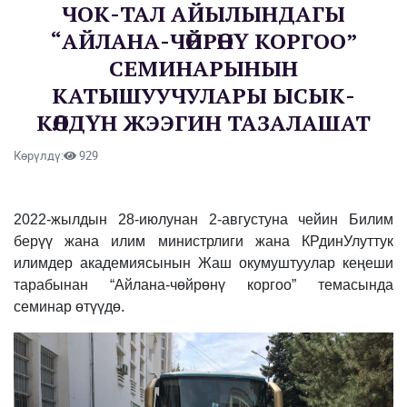
ЧОК-ТАЛ АЙЫЛЫНДАГЫ
“АЙЛАНА-ЧӨЙРӨНҮ КОРГОО”
СЕМИНАРЫНЫН
КАТЫШУУЧУЛАРЫ ЫСЫК-
КӨЛДҮН ЖЭЭГИН ТАЗАЛАШАТ
Көрүлдү:
929
2022-жылдын 28-июлунан 2-августуна чейин Билим
берүү жана илим министрлиги жана КРдинУлуттук
илимдер академиясынын Жаш окумуштуулар кеңеши
тарабынан “Айлана-чөйрөнү коргоо” темасында
семинар өтүүдө.