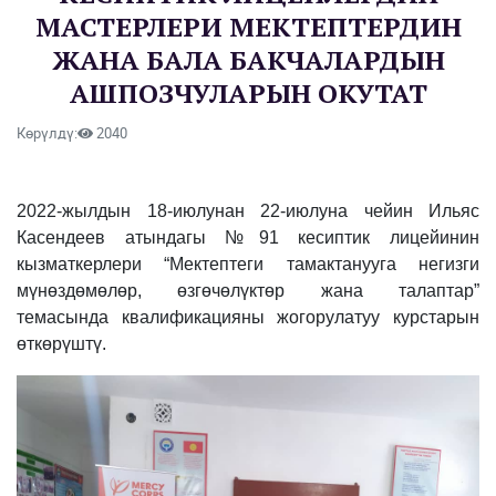
МАСТЕРЛЕРИ МЕКТЕПТЕРДИН
ЖАНА БАЛА БАКЧАЛАРДЫН
АШПОЗЧУЛАРЫН ОКУТАТ
Көрүлдү:
2040
2022-жылдын 18-июлунан 22-июлуна чейин Ильяс
Касендеев атындагы №91 кесиптик лицейинин
кызматкерлери “Мектептеги тамактанууга негизги
мүнөздөмөлөр, өзгөчөлүктөр жана талаптар”
темасында квалификацияны жогорулатуу курстарын
өткөрүштү.