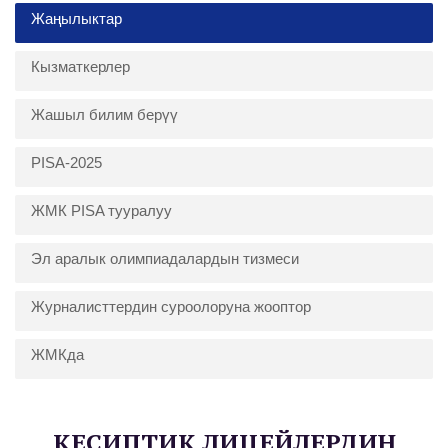
Жаңылыктар
Кызматкерлер
Жашыл билим берүү
PISA-2025
ЖМК PISA тууралуу
Эл аралык олимпиадалардын тизмеси
Журналисттердин суроолоруна жооптор
ЖМКда
КЕСИПТИК ЛИЦЕЙЛЕРДИН