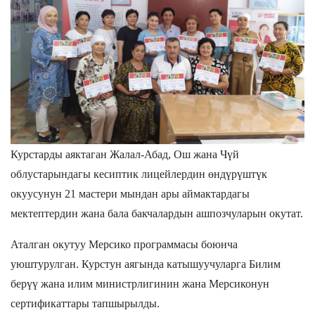
Курстарды аяктаган Жалал-Абад, Ош жана Чүй
облустарындагы кесиптик лицейлердин өндүрүштүк
окуусунун 21 мастери мындан ары аймактардагы
мектептердин жана бала бакчалардын ашпозчуларын окутат.
Аталган окутуу Мерсико программасы боюнча
уюштурулган. Курстун аягында катышуучуларга Билим
берүү жана илим министрлигинин жана Мерсиконун
сертификаттары тапшырылды.